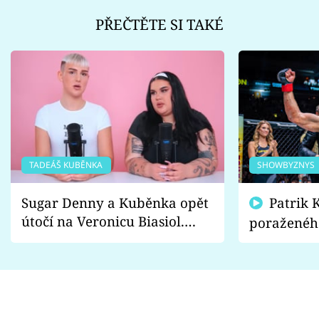
PŘEČTĚTE SI TAKÉ
TADEÁŠ KUBĚNKA
SHOWBYZNYS
Sugar Denny a Kuběnka opět
Patrik Kincl se zastal
útočí na Veronicu Biasiol.
poraženéh
Proč je podle nich falešná a
fanoušci n
lže o své nevěře?