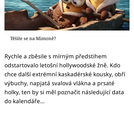
Sex a vztahy
Videa
Sledujte prima+
Těšíte se na Mimoně?
Přihlášení
Rychle a zběsile s mírným předstihem
odstartovalo letošní hollywoodské žně. Kdo
Sledujte nás
chce další extrémní kaskadérské kousky, obří
výbuchy, napjatá svalová vlákna a prsaté
holky, ten by si měl poznačit následující data
do kalendáře...