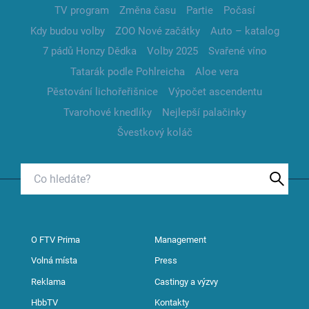
TV program
Změna času
Partie
Počasí
Kdy budou volby
ZOO Nové začátky
Auto – katalog
7 pádů Honzy Dědka
Volby 2025
Svařené víno
Tatarák podle Pohlreicha
Aloe vera
Pěstování lichořeřišnice
Výpočet ascendentu
Tvarohové knedlíky
Nejlepší palačinky
Švestkový koláč
O FTV Prima
Management
Volná místa
Press
Reklama
Castingy a výzvy
HbbTV
Kontakty