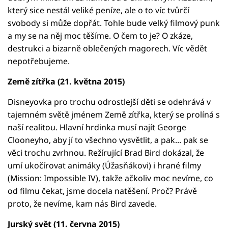
který sice nestál veliké peníze, ale o to víc tvůrčí
svobody si může dopřát. Tohle bude velký filmový punk
a my se na něj moc těšíme. O čem to je? O zkáze,
destrukci a bizarně oblečených magorech. Víc vědět
nepotřebujeme.
Země zítřka (21. května 2015)
Disneyovka pro trochu odrostlejší děti se odehrává v
tajemném světě jménem Země zítřka, který se prolíná s
naší realitou. Hlavní hrdinka musí najít George
Clooneyho, aby jí to všechno vysvětlit, a pak... pak se
věci trochu zvrhnou. Režírující Brad Bird dokázal, že
umí ukočírovat animáky (Úžasňákovi) i hrané filmy
(Mission: Impossible IV), takže ačkoliv moc nevíme, co
od filmu čekat, jsme docela natěšení. Proč? Právě
proto, že nevíme, kam nás Bird zavede.
Jurský svět (11. června 2015)