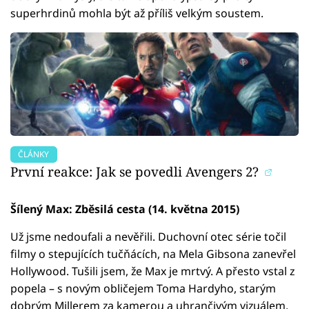
superhrdinů mohla být až příliš velkým soustem.
ČLÁNKY
První reakce: Jak se povedli Avengers 2?
Šílený Max: Zběsilá cesta (14. května 2015)
Už jsme nedoufali a nevěřili. Duchovní otec série točil
filmy o stepujících tučňácích, na Mela Gibsona zanevřel
Hollywood. Tušili jsem, že Max je mrtvý. A přesto vstal z
popela – s novým obličejem Toma Hardyho, starým
dobrým Millerem za kamerou a uhrančivým vizuálem,