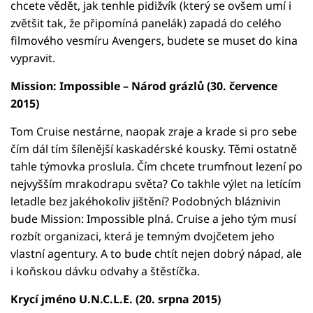
chcete vědět, jak tenhle pidižvík (který se ovšem umí i
zvětšit tak, že připomíná panelák) zapadá do celého
filmového vesmíru Avengers, budete se muset do kina
vypravit.
Mission: Impossible – Národ grázlů (30. července
2015)
Tom Cruise nestárne, naopak zraje a krade si pro sebe
čím dál tím šílenější kaskadérské kousky. Těmi ostatně
tahle týmovka proslula. Čím chcete trumfnout lezení po
nejvyšším mrakodrapu světa? Co takhle výlet na letícím
letadle bez jakéhokoliv jištění? Podobných bláznivin
bude Mission: Impossible plná. Cruise a jeho tým musí
rozbít organizaci, která je temným dvojčetem jeho
vlastní agentury. A to bude chtít nejen dobrý nápad, ale
i koňskou dávku odvahy a štěstíčka.
Krycí jméno U.N.C.L.E. (20. srpna 2015)