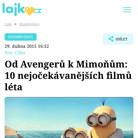
Lajk
■
Showbyznys
Trendy:
KARLOS VÉMOLA
ONLYFANS
SHOWBYZNYS
SDÍLET
SHOPAHOLICADEL
CLASH OF THE STARS
29. dubna 2015 16:52
Petr Cífka
Od Avengerů k Mimoňům:
10 nejočekávanějších filmů
Témata
léta
Showbyznys
Youtubeři
Virály