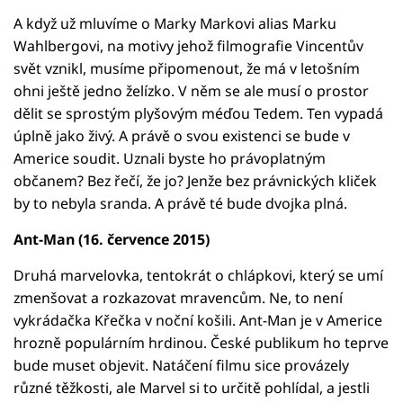
A když už mluvíme o Marky Markovi alias Marku
Wahlbergovi, na motivy jehož filmografie Vincentův
svět vznikl, musíme připomenout, že má v letošním
ohni ještě jedno želízko. V něm se ale musí o prostor
dělit se sprostým plyšovým méďou Tedem. Ten vypadá
úplně jako živý. A právě o svou existenci se bude v
Americe soudit. Uznali byste ho právoplatným
občanem? Bez řečí, že jo? Jenže bez právnických kliček
by to nebyla sranda. A právě té bude dvojka plná.
Ant-Man (16. července 2015)
Druhá marvelovka, tentokrát o chlápkovi, který se umí
zmenšovat a rozkazovat mravencům. Ne, to není
vykrádačka Křečka v noční košili. Ant-Man je v Americe
hrozně populárním hrdinou. České publikum ho teprve
bude muset objevit. Natáčení filmu sice provázely
různé těžkosti, ale Marvel si to určitě pohlídal, a jestli