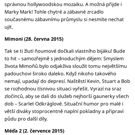
správnou hollywoodskou mozaiku. A možná přijde i
Marky Mark! Tohle chytré a zábavné zrcadlo
současnému zábavnímu průmyslu si nesmíte nechat
ujít.
Mimoni (28. června 2015)
Tak se ti žlutí ňoumové dočkali vlastního bijáku! Bude
to hit – samozřejmě s jednoduchým dějem: Smyslem
života Mimoňů bylo odjakživa sloužit tomu největšímu
padouchovi široko daleko. Když nikoho takového
nemají, upadají do depresí. Naštěstí Kevin, Stuart a Bob
se rozhodnou tísnivou situaci vyřešit. Vyrazí na sraz
zločinců, aby se dali do služeb nejhorší gaunerky všech
dob – Scarlet Odkráglové. Situační humor pro malé i
větší diváky stoprocentně naplní pokladny a připraví
půdu pro další díly.
Méďa 2 (2. července 2015)