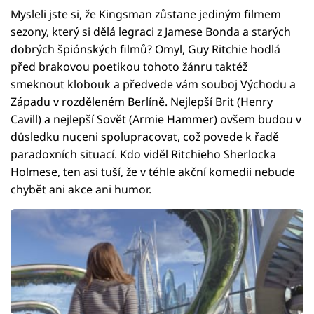
Mysleli jste si, že Kingsman zůstane jediným filmem
sezony, který si dělá legraci z Jamese Bonda a starých
dobrých špiónských filmů? Omyl, Guy Ritchie hodlá
před brakovou poetikou tohoto žánru taktéž
smeknout klobouk a předvede vám souboj Východu a
Západu v rozděleném Berlíně. Nejlepší Brit (Henry
Cavill) a nejlepší Sovět (Armie Hammer) ovšem budou v
důsledku nuceni spolupracovat, což povede k řadě
paradoxních situací. Kdo viděl Ritchieho Sherlocka
Holmese, ten asi tuší, že v téhle akční komedii nebude
chybět ani akce ani humor.