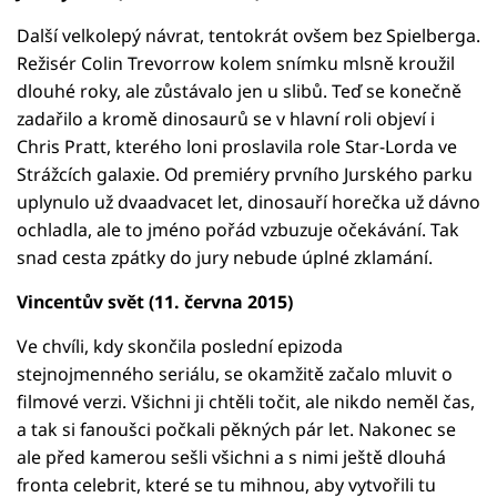
Další velkolepý návrat, tentokrát ovšem bez Spielberga.
Režisér Colin Trevorrow kolem snímku mlsně kroužil
dlouhé roky, ale zůstávalo jen u slibů. Teď se konečně
zadařilo a kromě dinosaurů se v hlavní roli objeví i
Chris Pratt, kterého loni proslavila role Star-Lorda ve
Strážcích galaxie. Od premiéry prvního Jurského parku
uplynulo už dvaadvacet let, dinosauří horečka už dávno
ochladla, ale to jméno pořád vzbuzuje očekávání. Tak
snad cesta zpátky do jury nebude úplné zklamání.
Vincentův svět (11. června 2015)
Ve chvíli, kdy skončila poslední epizoda
stejnojmenného seriálu, se okamžitě začalo mluvit o
filmové verzi. Všichni ji chtěli točit, ale nikdo neměl čas,
a tak si fanoušci počkali pěkných pár let. Nakonec se
ale před kamerou sešli všichni a s nimi ještě dlouhá
fronta celebrit, které se tu mihnou, aby vytvořili tu