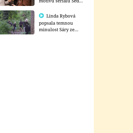
motivu seriálu Sedm
schodů k moci
Linda Rybová
popsala temnou
minulost Sáry ze
seriálu Zákony vlka