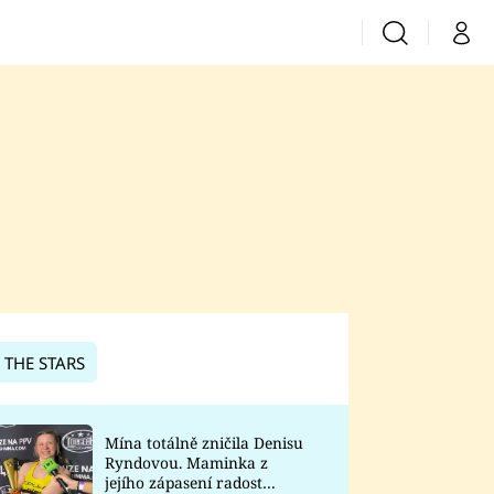
Vyhledávání
Můj 
Prima+
CNN Prima News
Prima Fresh
Prima Living
Prima Zoom
 THE STARS
Prima Lajk
Mína totálně zničila Denisu
Ryndovou. Maminka z
Sledujte nás
jejího zápasení radost