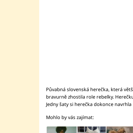
Půvabná slovenská herečka, která větši
bravurně zhostila role rebelky. Herečk
Jedny šaty si herečka dokonce navrhla 
Mohlo by vás zajímat: