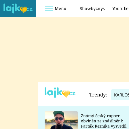
Menu
Showbyznys
Youtube
Youtuberky
Youtubeři
SHOPAHOLICADEL
FATTYPILLOW
ANNA ŠULC
FREESCOOT
SUGAR DENNY
ADAM KAJUMI
LADUŠKA
TADEÁŠ KUBĚNKA
DOMINIKA
DATEL
Trendy:
KARLO
MYSLIVCOVÁ
Známý český rapper
obviněn ze znásilnění:
Parťák Řezníka vysvětlil, 