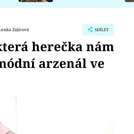
Lenka Zajícová
SDÍLET
 která herečka nám
módní arzenál ve