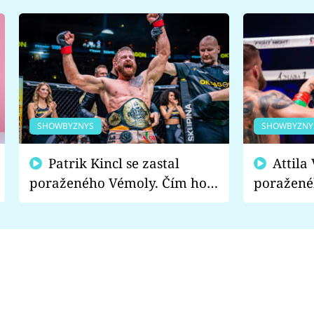
SHOWBYZNYS
SHOWBYZNY
Patrik Kincl se zastal
Attila Végh podpořil
poraženého Vémoly. Čím ho
poražené
fanoušci naštvali?
chce radě
s vítězem