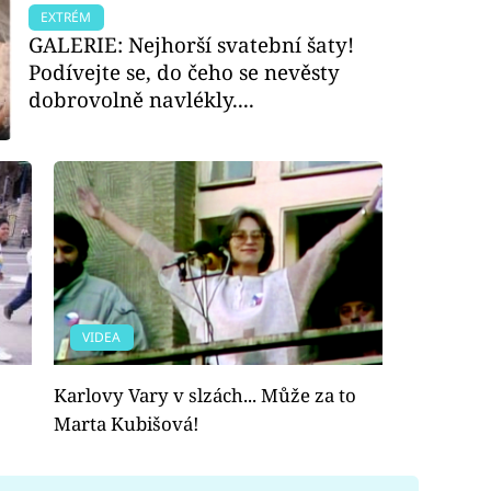
EXTRÉM
GALERIE: Nejhorší svatební šaty!
Podívejte se, do čeho se nevěsty
dobrovolně navlékly....
VIDEA
Karlovy Vary v slzách... Může za to
Marta Kubišová!