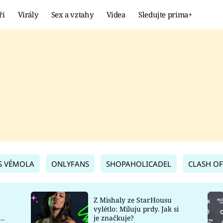
ři
Virály
Sex a vztahy
Videa
Sledujte prima+
Showbyznys
Extrém
VIRÁLY
KURIOZITY
VIDEA
KVÍZY
S VÉMOLA
ONLYFANS
SHOPAHOLICADEL
CLASH OF
Z Mishaly ze StarHousu
vylétlo: Miluju prdy. Jak si
co
je značkuje?