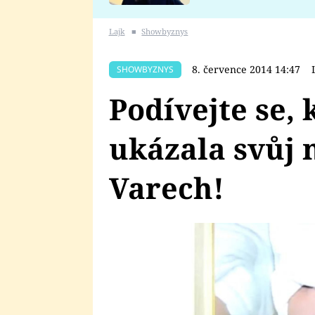
se v Plzni stalo
Lajk
■
Showbyznys
8. července 2014 14:47
SHOWBYZNYS
Podívejte se,
ukázala svůj 
Varech!