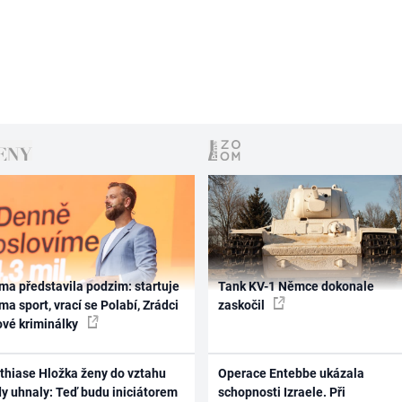
ma představila podzim: startuje
Tank KV-1 Němce dokonale
ma sport, vrací se Polabí, Zrádci
zaskočil
ové kriminálky
thiase Hložka ženy do vztahu
Operace Entebbe ukázala
dy uhnaly: Teď budu iniciátorem
schopnosti Izraele. Při