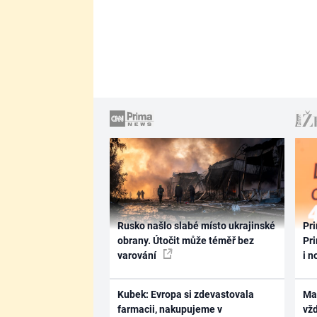
Rusko našlo slabé místo ukrajinské
Pri
obrany. Útočit může téměř bez
Pri
varování
i n
Kubek: Evropa si zdevastovala
Ma
farmacii, nakupujeme v
vž