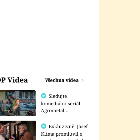
P Videa
Všechna videa
Sledujte
komediální seriál
Agrometal
exkluzivně na
prima+
Exkluzivně: Josef
Klíma promluvil o