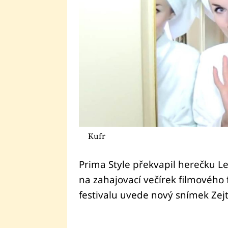
Kufr
Prima Style překvapil herečku L
na zahajovací večírek filmového 
festivalu uvede nový snímek Zej