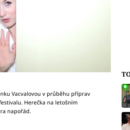
TO
enku Vacvalovou v průběhu příprav
festivalu. Herečka na letošním
tra napořád.