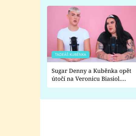
TADEÁŠ KUBĚNKA
Sugar Denny a Kuběnka opět
útočí na Veronicu Biasiol.
Proč je podle nich falešná a
lže o své nevěře?