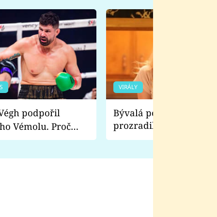
S
VIRÁLY
Bývalá pornoherečka
prozradila, co ji šokova
ho Vémolu. Proč
natáčení Euforie. Vážně
ji zápasit s ním než
bylo drsnější než hanba
 Kinclem?
filmy?