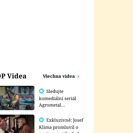
P Videa
Všechna videa
Sledujte
komediální seriál
Agrometal
exkluzivně na
prima+
Exkluzivně: Josef
Klíma promluvil o