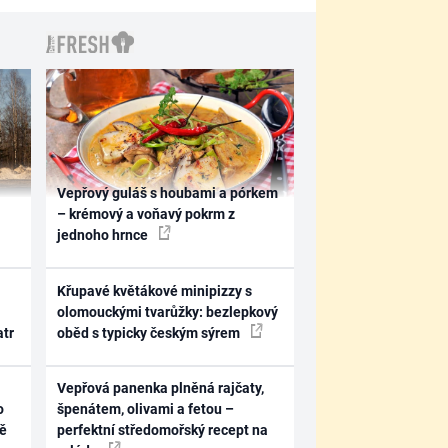
Vepřový guláš s houbami a pórkem
– krémový a voňavý pokrm z
jednoho hrnce
Křupavé květákové minipizzy s
olomouckými tvarůžky: bezlepkový
atr
oběd s typicky českým sýrem
Vepřová panenka plněná rajčaty,
o
špenátem, olivami a fetou –
ně
perfektní středomořský recept na