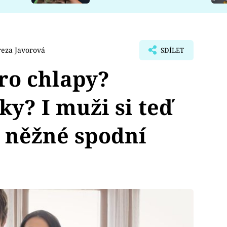
reza Javorová
SDÍLET
ro chlapy?
ky? I muži si teď
 něžné spodní