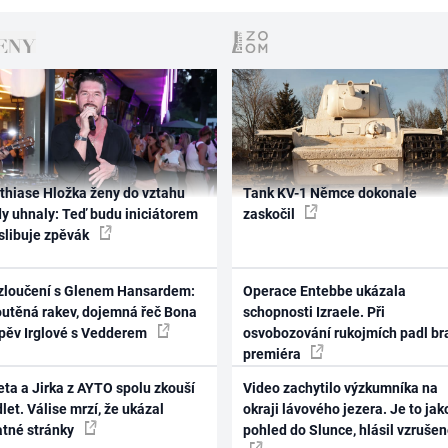
thiase Hložka ženy do vztahu
Tank KV-1 Němce dokonale
dy uhnaly: Teď budu iniciátorem
zaskočil
 slibuje zpěvák
zloučení s Glenem Hansardem:
Operace Entebbe ukázala
outěná rakev, dojemná řeč Bona
schopnosti Izraele. Při
zpěv Irglové s Vedderem
osvobozování rukojmích padl br
premiéra
ta a Jirka z AYTO spolu zkouší
Video zachytilo výzkumníka na
let. Válise mrzí, že ukázal
okraji lávového jezera. Je to jak
atné stránky
pohled do Slunce, hlásil vzruše