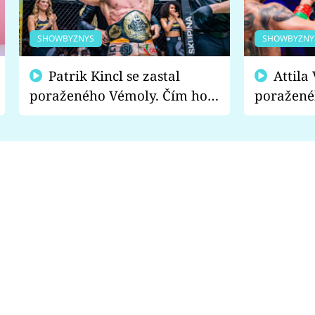
SHOWBYZNYS
SHOWBYZNY
Patrik Kincl se zastal
Attila Végh podpořil
poraženého Vémoly. Čím ho
poražené
fanoušci naštvali?
chce radě
s vítězem