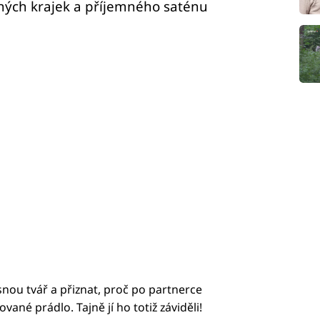
žných krajek a příjemného saténu
ou tvář a přiznat, proč po partnerce
ované prádlo. Tajně jí ho totiž záviděli!