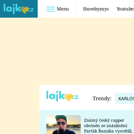
Menu
Showbyznys
Youtube
Youtuberky
Youtubeři
SHOPAHOLICADEL
FATTYPILLOW
ANNA ŠULC
FREESCOOT
SUGAR DENNY
ADAM KAJUMI
LADUŠKA
TADEÁŠ KUBĚNKA
DOMINIKA
DATEL
Trendy:
KARLO
MYSLIVCOVÁ
Známý český rapper
obviněn ze znásilnění:
Parťák Řezníka vysvětlil, 