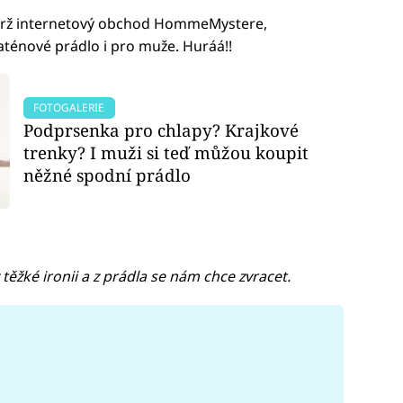
řítrž internetový obchod HommeMystere,
saténové prádlo i pro muže. Huráá!!
FOTOGALERIE
Podprsenka pro chlapy? Krajkové
trenky? I muži si teď můžou koupit
něžné spodní prádlo
 těžké ironii a z prádla se nám chce zvracet.