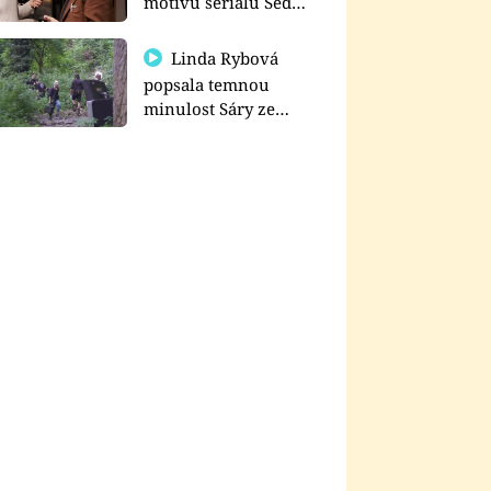
motivu seriálu Sedm
schodů k moci
Linda Rybová
popsala temnou
minulost Sáry ze
seriálu Zákony vlka