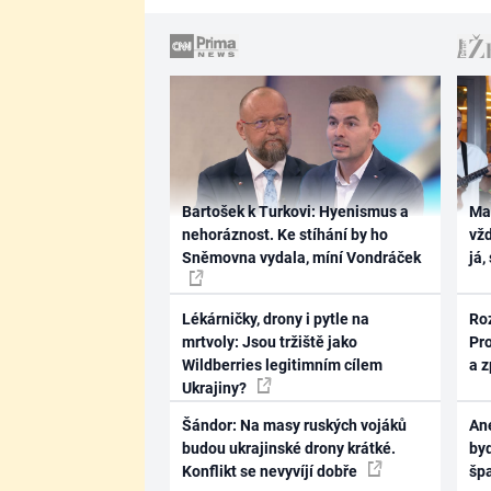
Bartošek k Turkovi: Hyenismus a
Ma
nehoráznost. Ke stíhání by ho
vž
Sněmovna vydala, míní Vondráček
já,
Lékárničky, drony i pytle na
Ro
mrtvoly: Jsou tržiště jako
Pr
Wildberries legitimním cílem
a 
Ukrajiny?
Šándor: Na masy ruských vojáků
Ane
budou ukrajinské drony krátké.
byd
Konflikt se nevyvíjí dobře
šp