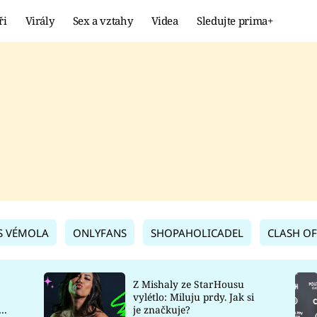
ři
Virály
Sex a vztahy
Videa
Sledujte prima+
Showbyznys
Extrém
VIRÁLY
KURIOZITY
VIDEA
KVÍZY
S VÉMOLA
ONLYFANS
SHOPAHOLICADEL
CLASH OF
Z Mishaly ze StarHousu
vylétlo: Miluju prdy. Jak si
co
je značkuje?