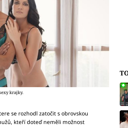
TO
sexy krajky.
e se rozhodl zatočit s obrovskou
mužů, kteří doteď neměli možnost