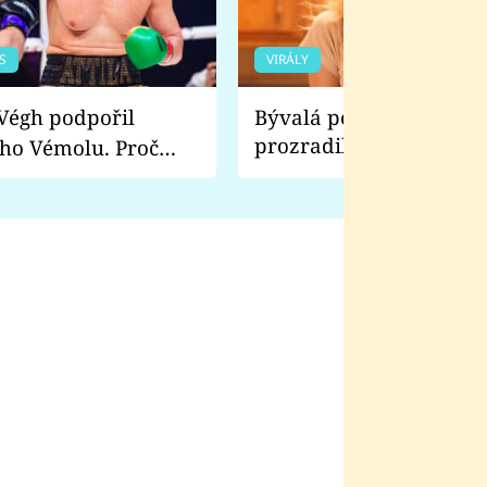
S
VIRÁLY
Bývalá pornoherečka
prozradila, co ji šokova
ho Vémolu. Proč
natáčení Euforie. Vážně
ji zápasit s ním než
bylo drsnější než hanba
 Kinclem?
filmy?