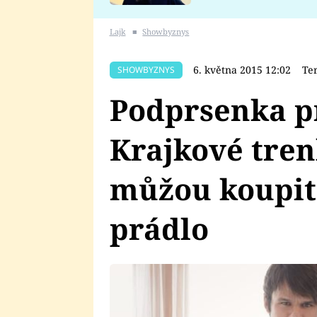
se v Plzni stalo
Lajk
■
Showbyznys
6. května 2015 12:02
Te
SHOWBYZNYS
Podprsenka p
Krajkové tren
můžou koupit
prádlo