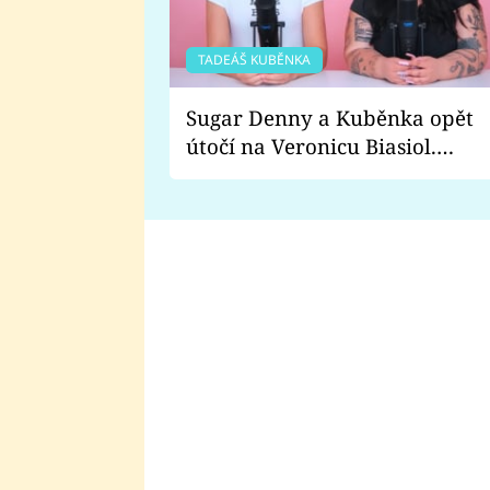
TADEÁŠ KUBĚNKA
Sugar Denny a Kuběnka opět
útočí na Veronicu Biasiol.
Proč je podle nich falešná a
lže o své nevěře?