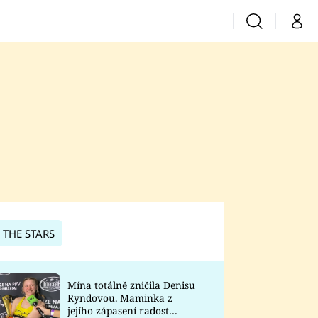
Vyhledávání
Můj 
Prima+
CNN Prima News
Prima Fresh
Prima Living
Prima Zoom
 THE STARS
Prima Lajk
Mína totálně zničila Denisu
Ryndovou. Maminka z
Sledujte nás
jejího zápasení radost