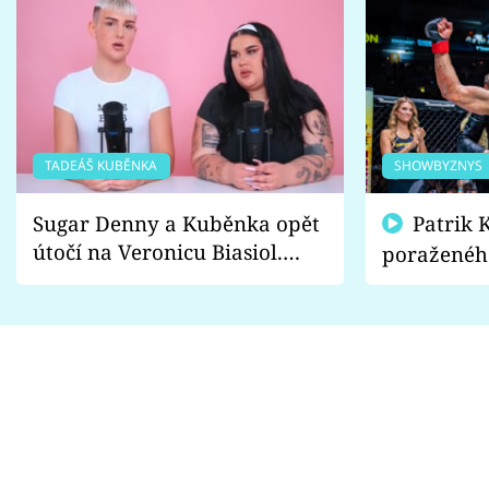
TADEÁŠ KUBĚNKA
SHOWBYZNYS
Sugar Denny a Kuběnka opět
Patrik Kincl se zastal
útočí na Veronicu Biasiol.
poraženéh
Proč je podle nich falešná a
fanoušci n
lže o své nevěře?