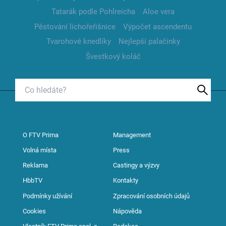
Tatarák podle Pohlreicha
Aloe vera
Pěstování lichořeřišnice
Výpočet ascendentu
Tvarohové knedlíky
Nejlepší palačinky
Švestkový koláč
O FTV Prima
Management
Volná místa
Press
Reklama
Castingy a výzvy
HbbTV
Kontakty
Podmínky užívání
Zpracování osobních údajů
Cookies
Nápověda