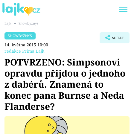
Lajk
■
Showbyznys
Trendy:
KARLOS VÉMOLA
ONLYFANS
SHOWBYZNYS
SDÍLET
SHOPAHOLICADEL
CLASH OF THE STARS
14. května 2015 10:00
redakce Prima Lajk
POTVRZENO: Simpsonovi
opravdu přijdou o jednoho
Témata
z dabérů. Znamená to
Showbyznys
konec pana Burnse a Neda
Flanderse?
Youtubeři
Virály