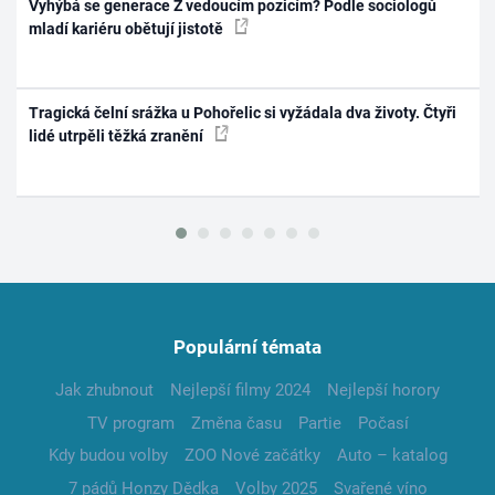
Vyhýbá se generace Z vedoucím pozicím? Podle sociologů
mladí kariéru obětují jistotě
Tragická čelní srážka u Pohořelic si vyžádala dva životy. Čtyři
lidé utrpěli těžká zranění
Populární témata
Jak zhubnout
Nejlepší filmy 2024
Nejlepší horory
TV program
Změna času
Partie
Počasí
Kdy budou volby
ZOO Nové začátky
Auto – katalog
7 pádů Honzy Dědka
Volby 2025
Svařené víno