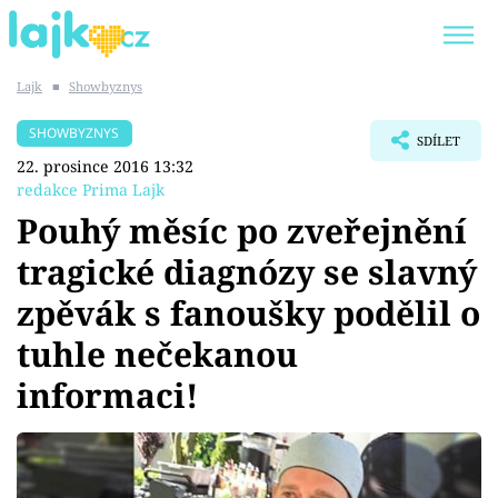
Lajk
■
Showbyznys
Trendy:
KARLOS VÉMOLA
ONLYFANS
SHOWBYZNYS
SDÍLET
SHOPAHOLICADEL
CLASH OF THE STARS
22. prosince 2016 13:32
redakce Prima Lajk
Pouhý měsíc po zveřejnění
tragické diagnózy se slavný
Témata
zpěvák s fanoušky podělil o
Showbyznys
tuhle nečekanou
informaci!
Youtubeři
Virály