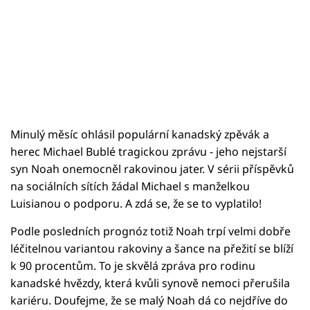
Minulý měsíc ohlásil populární kanadský zpěvák a
herec Michael Bublé tragickou zprávu - jeho nejstarší
syn Noah onemocněl rakovinou jater. V sérii příspěvků
na sociálních sítích žádal Michael s manželkou
Luisianou o podporu. A zdá se, že se to vyplatilo!
Podle posledních prognóz totiž Noah trpí velmi dobře
léčitelnou variantou rakoviny a šance na přežití se blíží
k 90 procentům. To je skvělá zpráva pro rodinu
kanadské hvězdy, která kvůli synově nemoci přerušila
kariéru. Doufejme, že se malý Noah dá co nejdříve do