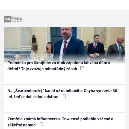
Podmínka pro Ukrajince za útok zápalnou lahví na dům s
dětmi? Tejc zvažuje mimořádný zásah
Na „Švarcenberský“ kanál už neodbočíte. Chyba vydržela 30
let, teď ceduli celou odstraní
Zemřela známá influencerka. Towleová podlehla vzácné a
zákeřné nemoci