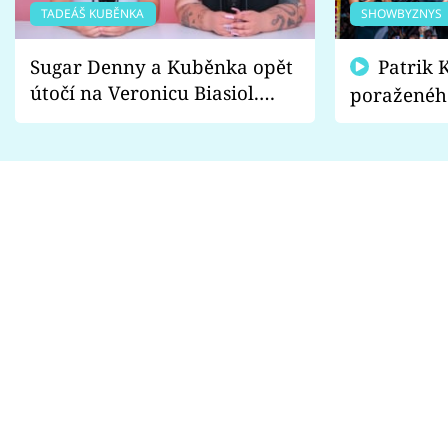
TADEÁŠ KUBĚNKA
SHOWBYZNYS
Sugar Denny a Kuběnka opět
Patrik Kincl se zastal
útočí na Veronicu Biasiol.
poraženéh
Proč je podle nich falešná a
fanoušci n
lže o své nevěře?