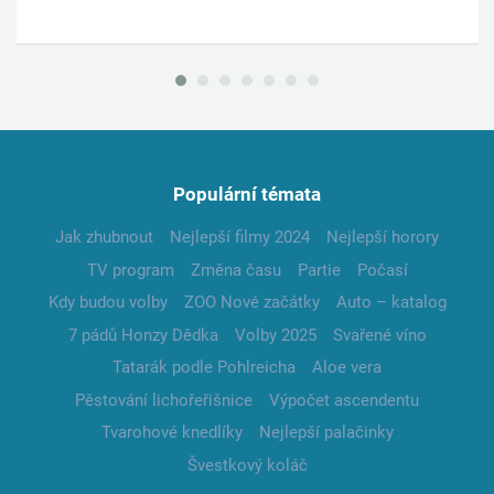
Populární témata
Jak zhubnout
Nejlepší filmy 2024
Nejlepší horory
TV program
Změna času
Partie
Počasí
Kdy budou volby
ZOO Nové začátky
Auto – katalog
7 pádů Honzy Dědka
Volby 2025
Svařené víno
Tatarák podle Pohlreicha
Aloe vera
Pěstování lichořeřišnice
Výpočet ascendentu
Tvarohové knedlíky
Nejlepší palačinky
Švestkový koláč