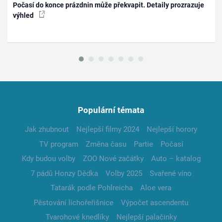
Počasí do konce prázdnin může překvapit. Detaily prozrazuje
výhled
Populární témata
Jak zhubnout
Nejlepší filmy 2024
Nejlepší horory
TV program
Změna času
Partie
Počasí
Kdy budou volby
ZOO Nové začátky
Auto – katalog
7 pádů Honzy Dědka
Volby 2025
Svařené víno
Tatarák podle Pohlreicha
Aloe vera
Pěstování lichořeřišnice
Výpočet ascendentu
Tvarohové knedlíky
Nejlepší palačinky