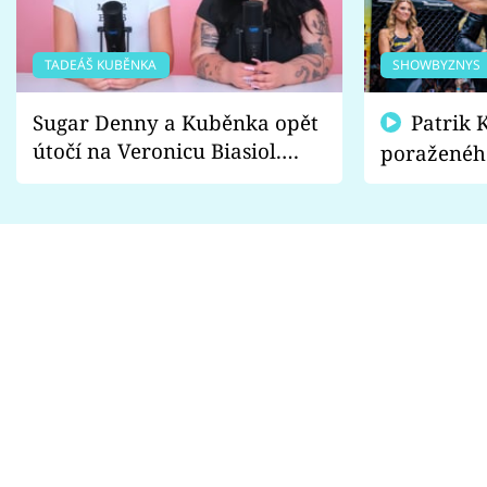
TADEÁŠ KUBĚNKA
SHOWBYZNYS
Sugar Denny a Kuběnka opět
Patrik Kincl se zastal
útočí na Veronicu Biasiol.
poraženéh
Proč je podle nich falešná a
fanoušci n
lže o své nevěře?