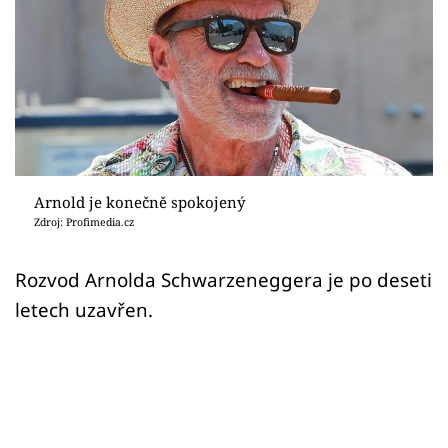
Sex a vztahy
Videa
Sledujte prima+
Přihlášení
Arnold je konečně spokojený
Zdroj: Profimedia.cz
Sledujte nás
Rozvod Arnolda Schwarzeneggera je po deseti
letech uzavřen.