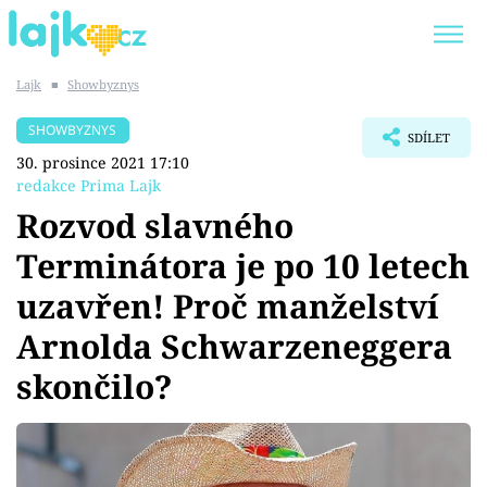
Lajk
■
Showbyznys
Trendy:
KARLOS VÉMOLA
ONLYFANS
SHOWBYZNYS
SDÍLET
SHOPAHOLICADEL
CLASH OF THE STARS
30. prosince 2021 17:10
redakce Prima Lajk
Rozvod slavného
Terminátora je po 10 letech
Témata
uzavřen! Proč manželství
Showbyznys
Arnolda Schwarzeneggera
skončilo?
Youtubeři
Virály