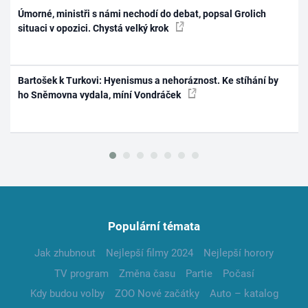
Úmorné, ministři s námi nechodí do debat, popsal Grolich
situaci v opozici. Chystá velký krok
Bartošek k Turkovi: Hyenismus a nehoráznost. Ke stíhání by
ho Sněmovna vydala, míní Vondráček
Populární témata
Jak zhubnout
Nejlepší filmy 2024
Nejlepší horory
TV program
Změna času
Partie
Počasí
Kdy budou volby
ZOO Nové začátky
Auto – katalog