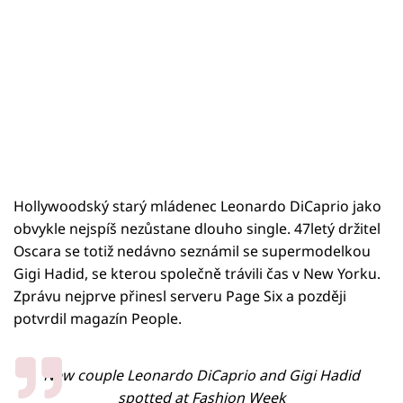
Hollywoodský starý mládenec Leonardo DiCaprio jako
obvykle nejspíš nezůstane dlouho single. 47letý držitel
Oscara se totiž nedávno seznámil se supermodelkou
Gigi Hadid, se kterou společně trávili čas v New Yorku.
Zprávu nejprve přinesl serveru Page Six a později
potvrdil magazín People.
New couple Leonardo DiCaprio and Gigi Hadid
spotted at Fashion Week