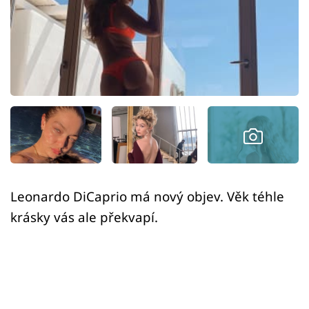
Sex a vztahy
Videa
Sledujte prima+
Přihlášení
Sledujte nás
Leonardo DiCaprio má nový objev. Věk téhle
krásky vás ale překvapí.