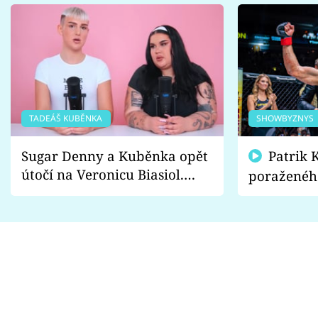
TADEÁŠ KUBĚNKA
SHOWBYZNYS
Sugar Denny a Kuběnka opět
Patrik Kincl se zastal
útočí na Veronicu Biasiol.
poraženéh
Proč je podle nich falešná a
fanoušci n
lže o své nevěře?