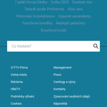
7 pádů Honzy Dědka
Volby 2025
Svařené víno
Tatarák podle Pohlreicha
Aloe vera
Pěstování lichořeřišnice
Výpočet ascendentu
Tvarohové knedlíky
Nejlepší palačinky
Švestkový koláč
O FTV Prima
Management
Volná místa
Press
Reklama
Castingy a výzvy
HbbTV
Kontakty
Podmínky užívání
Zpracování osobních údajů
Cookies
Nápověda