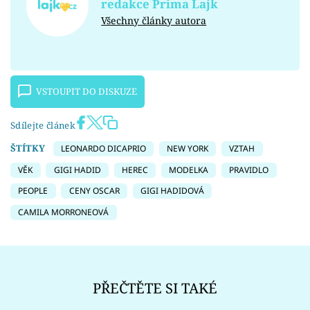
redakce Prima Lajk
Všechny články autora
VSTOUPIT DO DISKUZE
Sdílejte článek
ŠTÍTKY
LEONARDO DICAPRIO
NEW YORK
VZTAH
VĚK
GIGI HADID
HEREC
MODELKA
PRAVIDLO
PEOPLE
CENY OSCAR
GIGI HADIDOVÁ
CAMILA MORRONEOVÁ
PŘEČTĚTE SI TAKÉ