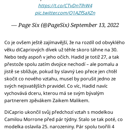
https://t.co/CTvDnTlhW4
pic.twitter.com/Q1AZfSaXZn
— Page Six (@PageSix)
September 13, 2022
Co je ovšem ještě zajímavější, že na rozdíl od obvyklého
věku diCapriových dívek už téhle skoro táhne na 30.
Nebo tedy aspoň v jeho očích. Hadid je totiž 27, a tak
přestože spolu zatím dvojice nechodí – ale pomalu a
jistě se sbližuje, pokud by slavný Leo přece jen chtěl
skočit co nového vztahu, musel by porušit jedno ze
svých nejsvatějších pravidel. Co víc, Hadid navíc
vychovává dceru, kterou má se svým bývalým
partnerem zpěvákem Zaikem Malikem.
DiCaprio ukončil svůj předchozí vztah s modelkou
Camilou Morrone před pár týdny. Stalo se tak poté, co
modelka oslavila 25. narozeniny. Pár spolu tvořili 4