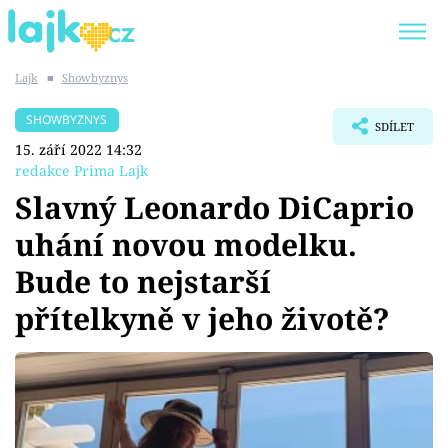
Lajk
■
Showbyznys
Trendy:
KARLOS VÉMOLA
ONLYFANS
SHOWBYZNYS
SDÍLET
SHOPAHOLICADEL
CLASH OF THE STARS
15. září 2022 14:32
redakce Prima Lajk
Slavný Leonardo DiCaprio
uhání novou modelku.
Témata
Bude to nejstarší
Showbyznys
přítelkyně v jeho životě?
Youtubeři
Virály