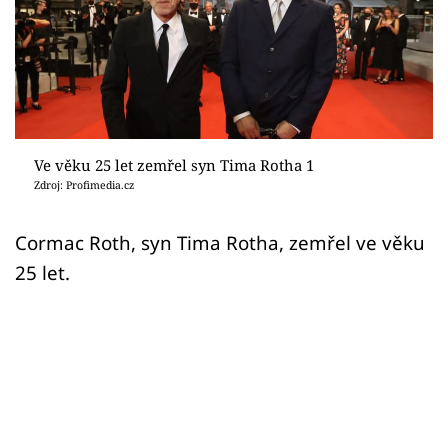
Sex a vztahy
Videa
Sledujte prima+
Přihlášení
Ve věku 25 let zemřel syn Tima Rotha 1
Zdroj: Profimedia.cz
Sledujte nás
Cormac Roth, syn Tima Rotha, zemřel ve věku
25 let.