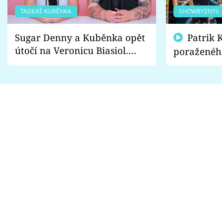
TADEÁŠ KUBĚNKA
SHOWBYZNYS
Sugar Denny a Kuběnka opět
Patrik Kincl se zastal
útočí na Veronicu Biasiol.
poraženéh
Proč je podle nich falešná a
fanoušci n
lže o své nevěře?