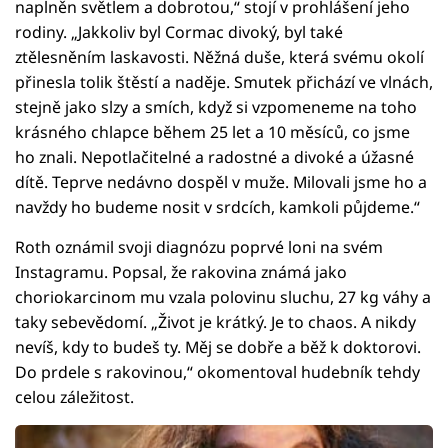
naplněn světlem a dobrotou,“ stojí v prohlášení jeho
rodiny. „Jakkoliv byl Cormac divoký, byl také
ztělesněním laskavosti. Něžná duše, která svému okolí
přinesla tolik štěstí a naděje. Smutek přichází ve vlnách,
stejně jako slzy a smích, když si vzpomeneme na toho
krásného chlapce během 25 let a 10 měsíců, co jsme
ho znali. Nepotlačitelné a radostné a divoké a úžasné
dítě. Teprve nedávno dospěl v muže. Milovali jsme ho a
navždy ho budeme nosit v srdcích, kamkoli půjdeme.“
Roth oznámil svoji diagnózu poprvé loni na svém
Instagramu. Popsal, že rakovina známá jako
choriokarcinom mu vzala polovinu sluchu, 27 kg váhy a
taky sebevědomí. „Život je krátký. Je to chaos. A nikdy
nevíš, kdy to budeš ty. Měj se dobře a běž k doktorovi.
Do prdele s rakovinou,“ okomentoval hudebník tehdy
celou záležitost.