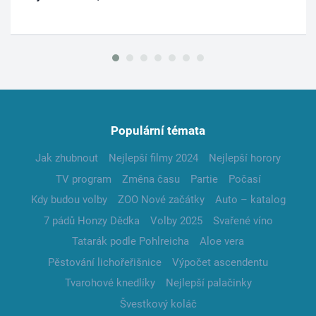
Populární témata
Jak zhubnout
Nejlepší filmy 2024
Nejlepší horory
TV program
Změna času
Partie
Počasí
Kdy budou volby
ZOO Nové začátky
Auto – katalog
7 pádů Honzy Dědka
Volby 2025
Svařené víno
Tatarák podle Pohlreicha
Aloe vera
Pěstování lichořeřišnice
Výpočet ascendentu
Tvarohové knedlíky
Nejlepší palačinky
Švestkový koláč