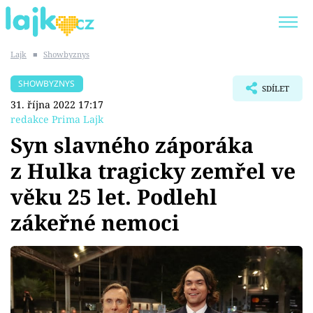
Lajk
■
Showbyznys
Trendy:
KARLOS VÉMOLA
ONLYFANS
SHOWBYZNYS
SDÍLET
SHOPAHOLICADEL
CLASH OF THE STARS
31. října 2022 17:17
redakce Prima Lajk
Syn slavného záporáka
z Hulka tragicky zemřel ve
Témata
věku 25 let. Podlehl
Showbyznys
zákeřné nemoci
Youtubeři
Virály