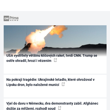
USA vystřílely většinu klíčových raket, tvrdí CNN. Trump se
ostře ohradil, hrozí i vězením
Na pokraji tragédie: Ukrajinské letadlo, které ohrožoval v
Lipsku dron, bylo naložené municí
Vjel do davu v Německu, dva demonstranty zabil. Afghánec
dožije za mřížemi, rozhodl soud