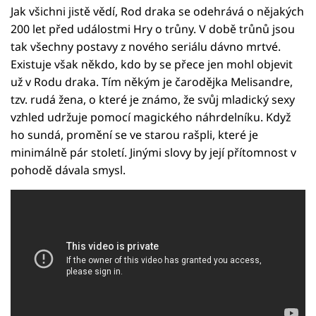
Jak všichni jistě vědí, Rod draka se odehrává o nějakých
200 let před událostmi Hry o trůny. V době trůnů jsou
tak všechny postavy z nového seriálu dávno mrtvé.
Existuje však někdo, kdo by se přece jen mohl objevit
už v Rodu draka. Tím někým je čarodějka Melisandre,
tzv. rudá žena, o které je známo, že svůj mladický sexy
vzhled udržuje pomocí magického náhrdelníku. Když
ho sundá, promění se ve starou rašpli, které je
minimálně pár století. Jinými slovy by její přítomnost v
pohodě dávala smysl.