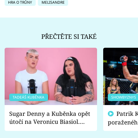
HRA O TRŮNY
MELISANDRE
PŘEČTĚTE SI TAKÉ
TADEÁŠ KUBĚNKA
SHOWBYZNYS
Sugar Denny a Kuběnka opět
Patrik Kincl se zastal
útočí na Veronicu Biasiol.
poraženéh
Proč je podle nich falešná a
fanoušci n
lže o své nevěře?