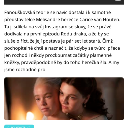
Fanouškovská teorie se navíc dostala i k samotné
představitelce Melisandre herečce Carice van Houten.
Ta ji sdílela na svůj Instagram se slovy, že se právě
dodívala na první epizodu Rodu draka, a že by se
slušelo říct, že její postava je pár set let stará. Čímž
pochopitelně chtěla naznačit, že kdyby se tvůrci přece
jen rozhodli někdy prozkoumat začátky plamenné
kněžky, pravděpodobně by do toho herečka šla. A my
jsme rozhodně pro.
SHOWBYZNYS