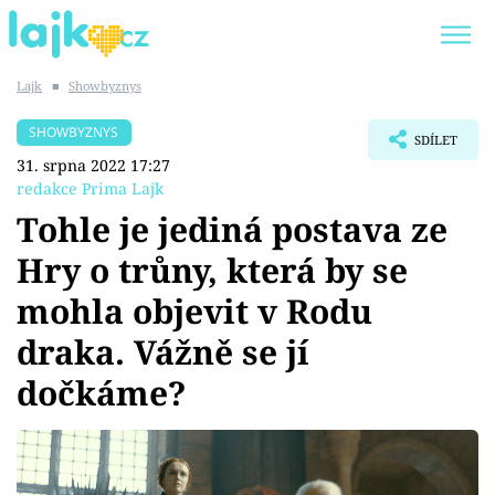
Lajk
■
Showbyznys
Trendy:
KARLOS VÉMOLA
ONLYFANS
SHOWBYZNYS
SDÍLET
SHOPAHOLICADEL
CLASH OF THE STARS
31. srpna 2022 17:27
redakce Prima Lajk
Tohle je jediná postava ze
Hry o trůny, která by se
Témata
mohla objevit v Rodu
Showbyznys
draka. Vážně se jí
dočkáme?
Youtubeři
Virály