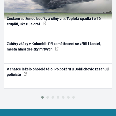
Českem se ženou bouřky a silný vítr. Teplota spadla i o 10
stupňů, ukazuje graf
Záběry zkázy v Kolumbii: Při zemětřesení se zřítil i kostel,
města hlásí desítky mrtvých
V chatce leželo ohořelé tělo. Po požáru u Dobřichovic zasahují
policisté