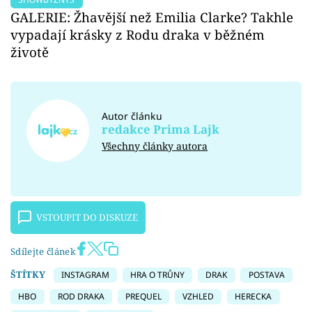
GALERIE: Žhavější než Emilia Clarke? Takhle
vypadají krásky z Rodu draka v běžném
životě
Autor článku
redakce Prima Lajk
Všechny články autora
VSTOUPIT DO DISKUZE
Sdílejte článek
ŠTÍTKY
INSTAGRAM
HRA O TRŮNY
DRAK
POSTAVA
HBO
ROD DRAKA
PREQUEL
VZHLED
HERECKA