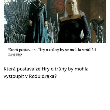
Sex a vztahy
Videa
Sledujte prima+
Přihlášení
Která postava ze Hry o trůny by se mohla vrátit? 1
Zdroj: HBO
Sledujte nás
Která postava ze Hry o trůny by mohla
vystoupit v Rodu draka?