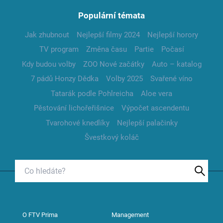
Populární témata
Jak zhubnout
Nejlepší filmy 2024
Nejlepší horory
TV program
Změna času
Partie
Počasí
Kdy budou volby
ZOO Nové začátky
Auto – katalog
7 pádů Honzy Dědka
Volby 2025
Svařené víno
Tatarák podle Pohlreicha
Aloe vera
Pěstování lichořeřišnice
Výpočet ascendentu
Tvarohové knedlíky
Nejlepší palačinky
Švestkový koláč
O FTV Prima
Management