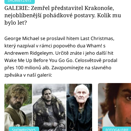
SHOWBYZNYS
GALERIE: Zemřel představitel Krakonoše,
nejoblíbenější pohádkové postavy. Kolik mu
bylo let?
George Michael se proslavil hitem Last Christmas,
který nazpíval v rámci popového dua Wham! s
Andrewem Ridgeleym. Určitě znáte i jeho další hit
Wake Me Up Before You Go Go. Celosvětově prodal
přes 100 milionů alb. Zavzpomínejte na slavného
zpěváka v naší galerii:
SHOWBYZNYS
FOTOGALERIE