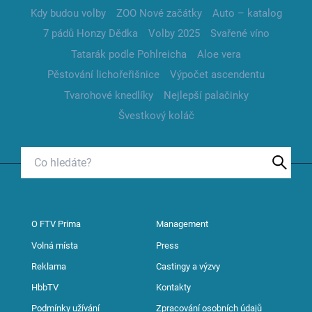
Kdy budou volby
ZOO Nové začátky
Auto – katalog
7 pádů Honzy Dědka
Volby 2025
Svařené víno
Tatarák podle Pohlreicha
Aloe vera
Pěstování lichořeřišnice
Výpočet ascendentu
Tvarohové knedlíky
Nejlepší palačinky
Švestkový koláč
O FTV Prima
Management
Volná místa
Press
Reklama
Castingy a výzvy
HbbTV
Kontakty
Podmínky užívání
Zpracování osobních údajů