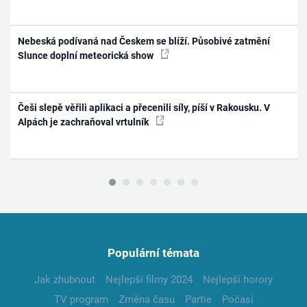
Nebeská podívaná nad Českem se blíží. Působivé zatmění
Slunce doplní meteorická show
Češi slepě věřili aplikaci a přecenili síly, píší v Rakousku. V
Alpách je zachraňoval vrtulník
Populární témata
Jak zhubnout
Nejlepší filmy 2024
Nejlepší horory
TV program
Změna času
Partie
Počasí