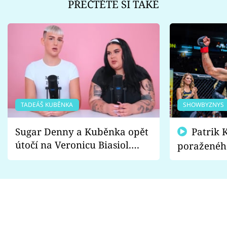
PŘEČTĚTE SI TAKÉ
TADEÁŠ KUBĚNKA
SHOWBYZNYS
Sugar Denny a Kuběnka opět
Patrik Kincl se zastal
útočí na Veronicu Biasiol.
poraženéh
Proč je podle nich falešná a
fanoušci n
lže o své nevěře?