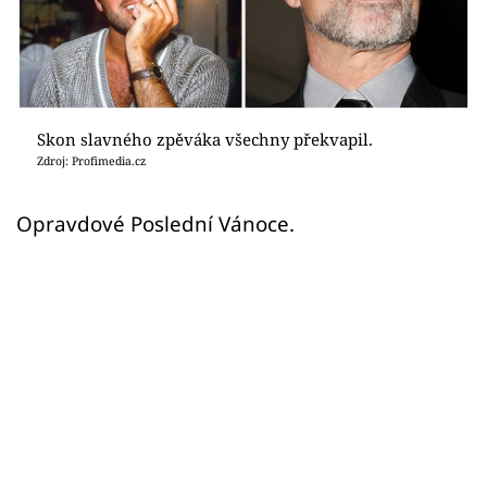
Sex a vztahy
Videa
Sledujte prima+
Skon slavného zpěváka všechny překvapil.
Zdroj: Profimedia.cz
Přihlášení
Opravdové Poslední Vánoce.
Sledujte nás