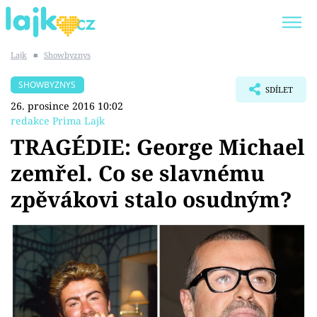
Lajk
■
Showbyznys
Trendy:
KARLOS VÉMOLA
ONLYFANS
SHOWBYZNYS
SDÍLET
SHOPAHOLICADEL
CLASH OF THE STARS
26. prosince 2016 10:02
redakce Prima Lajk
TRAGÉDIE: George Michael
zemřel. Co se slavnému
Témata
zpěvákovi stalo osudným?
Showbyznys
Youtubeři
Virály