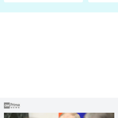
Proč je podle nich falešná a
fanoušci n
lže o své nevěře?