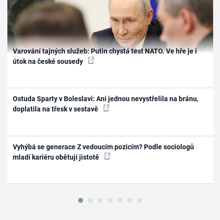
Varování tajných služeb: Putin chystá test NATO. Ve hře je i
útok na české sousedy
Ostuda Sparty v Boleslavi: Ani jednou nevystřelila na bránu,
doplatila na třesk v sestavě
Vyhýbá se generace Z vedoucím pozicím? Podle sociologů
mladí kariéru obětují jistotě