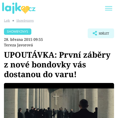
Lajk
■
Showbyznys
Trendy:
KARLOS VÉMOLA
ONLYFANS
SHOWBYZNYS
SDÍLET
SHOPAHOLICADEL
CLASH OF THE STARS
28. března 2015 09:55
Tereza Javorová
UPOUTÁVKA: První záběry
z nové bondovky vás
Témata
dostanou do varu!
Showbyznys
Youtubeři
Virály