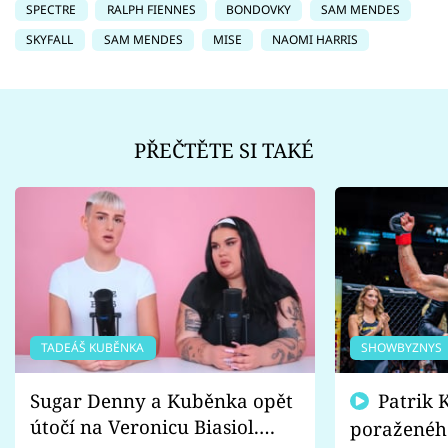
SPECTRE
RALPH FIENNES
BONDOVKY
SAM MENDES
SKYFALL
SAM MENDES
MISE
NAOMI HARRIS
PŘEČTĚTE SI TAKÉ
TADEÁŠ KUBĚNKA
SHOWBYZNYS
Sugar Denny a Kuběnka opět
Patrik Kincl se zastal
útočí na Veronicu Biasiol.
poraženéh