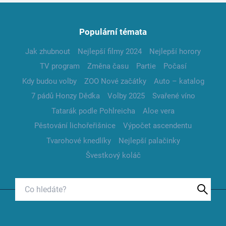
Populární témata
Jak zhubnout
Nejlepší filmy 2024
Nejlepší horory
TV program
Změna času
Partie
Počasí
Kdy budou volby
ZOO Nové začátky
Auto – katalog
7 pádů Honzy Dědka
Volby 2025
Svařené víno
Tatarák podle Pohlreicha
Aloe vera
Pěstování lichořeřišnice
Výpočet ascendentu
Tvarohové knedlíky
Nejlepší palačinky
Švestkový koláč