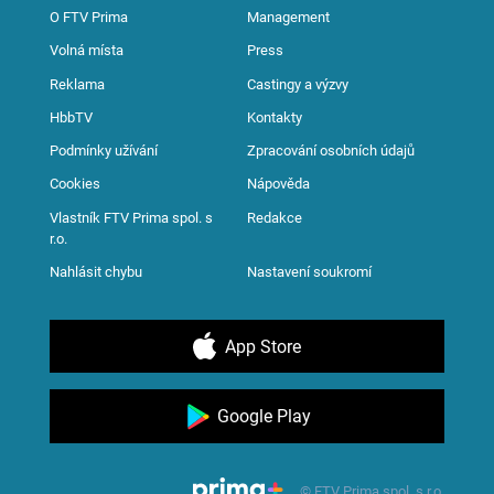
O FTV Prima
Management
Volná místa
Press
Reklama
Castingy a výzvy
HbbTV
Kontakty
Podmínky užívání
Zpracování osobních údajů
Cookies
Nápověda
Vlastník FTV Prima spol. s
Redakce
r.o.
Nahlásit chybu
Nastavení soukromí
App Store
Google Play
© FTV Prima spol. s r.o.