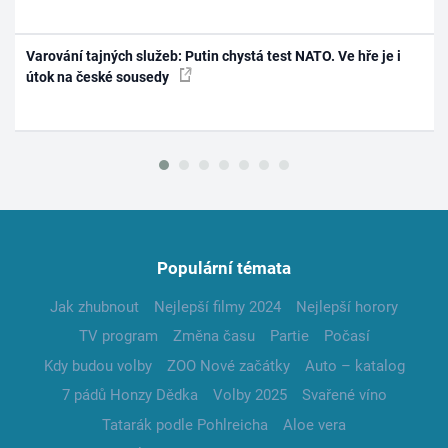
Varování tajných služeb: Putin chystá test NATO. Ve hře je i
útok na české sousedy
Populární témata
Jak zhubnout
Nejlepší filmy 2024
Nejlepší horory
TV program
Změna času
Partie
Počasí
Kdy budou volby
ZOO Nové začátky
Auto – katalog
7 pádů Honzy Dědka
Volby 2025
Svařené víno
Tatarák podle Pohlreicha
Aloe vera