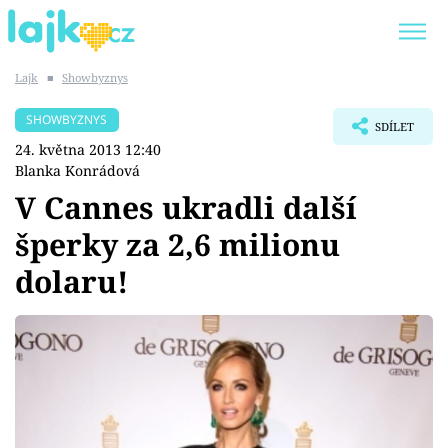
Lajk
■
Showbyznys
Trendy:
KARLOS VÉMOLA
ONLYFANS
SHOWBYZNYS
SDÍLET
SHOPAHOLICADEL
CLASH OF THE STARS
24. května 2013 12:40
Blanka Konrádová
V Cannes ukradli další
šperky za 2,6 milionu
Témata
dolaru!
Showbyznys
Youtubeři
Virály