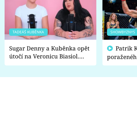
TADEÁŠ KUBĚNKA
SHOWBYZNYS
Sugar Denny a Kuběnka opět
Patrik Kincl se zastal
útočí na Veronicu Biasiol.
poraženéh
Proč je podle nich falešná a
fanoušci n
lže o své nevěře?