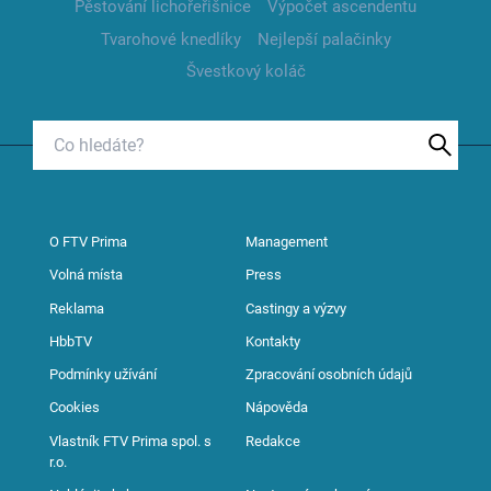
Pěstování lichořeřišnice
Výpočet ascendentu
Tvarohové knedlíky
Nejlepší palačinky
Švestkový koláč
O FTV Prima
Management
Volná místa
Press
Reklama
Castingy a výzvy
HbbTV
Kontakty
Podmínky užívání
Zpracování osobních údajů
Cookies
Nápověda
Vlastník FTV Prima spol. s
Redakce
r.o.