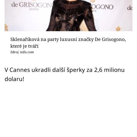
Sex a vztahy
Videa
Sledujte prima+
Sklenaříková na party luxusní značky De Grisogono,
které je tváří
Přihlášení
Zdroj: isifa.com
V Cannes ukradli další šperky za 2,6 milionu
Sledujte nás
dolaru!