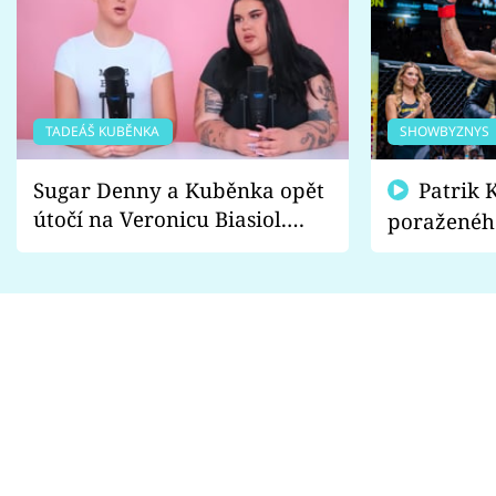
TADEÁŠ KUBĚNKA
SHOWBYZNYS
Sugar Denny a Kuběnka opět
Patrik Kincl se zastal
útočí na Veronicu Biasiol.
poraženéh
Proč je podle nich falešná a
fanoušci n
lže o své nevěře?