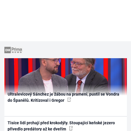
Ultralevicový Sánchez je žábou na prameni, pustil se Vondra
do Španělů. Kritizoval i Gregor
Tisíce lidí prchají před krokodýly. Stoupající keňské jezero
přivedlo predátory až ke dveřím