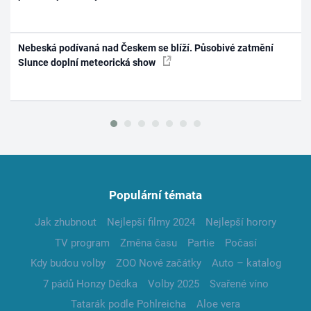
Nebeská podívaná nad Českem se blíží. Působivé zatmění
Slunce doplní meteorická show
Populární témata
Jak zhubnout
Nejlepší filmy 2024
Nejlepší horory
TV program
Změna času
Partie
Počasí
Kdy budou volby
ZOO Nové začátky
Auto – katalog
7 pádů Honzy Dědka
Volby 2025
Svařené víno
Tatarák podle Pohlreicha
Aloe vera