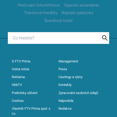
Pěstování lichořeřišnice
Výpočet ascendentu
Tvarohové knedlíky
Nejlepší palačinky
Švestkový koláč
O FTV Prima
Management
Volná místa
Press
Reklama
Castingy a výzvy
HbbTV
Kontakty
Podmínky užívání
Zpracování osobních údajů
Cookies
Nápověda
Vlastník FTV Prima spol. s
Redakce
r.o.