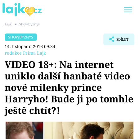
Lajk
■
Showbyznys
Trendy:
KARLOS VÉMOLA
ONLYFANS
SHOWBYZNYS
SDÍLET
SHOPAHOLICADEL
CLASH OF THE STARS
14. listopadu 2016 09:34
redakce Prima Lajk
VIDEO 18+: Na internet
uniklo další hanbaté video
Témata
nové milenky prince
Showbyznys
Harryho! Bude ji po tomhle
ještě chtít?!
Youtubeři
Virály