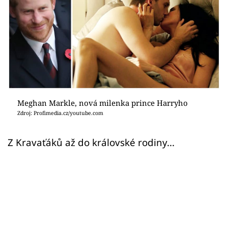
Sex a vztahy
Videa
Sledujte prima+
Přihlášení
Meghan Markle, nová milenka prince Harryho
Zdroj: Profimedia.cz/youtube.com
Sledujte nás
Z Kravaťáků až do královské rodiny...