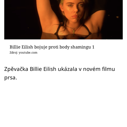
Sex a vztahy
Videa
Sledujte prima+
Přihlášení
Billie Eilish bojuje proti body shamingu 1
Zdroj: youtube.com
Sledujte nás
Zpěvačka Billie Eilish ukázala v novém filmu
prsa.