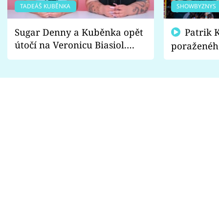
TADEÁŠ KUBĚNKA
SHOWBYZNYS
Sugar Denny a Kuběnka opět
Patrik Kincl se zastal
útočí na Veronicu Biasiol.
poraženéh
Proč je podle nich falešná a
fanoušci n
lže o své nevěře?