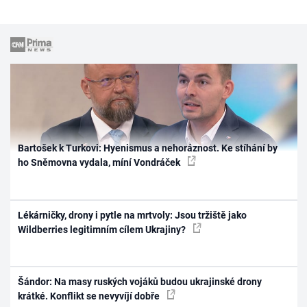
Bartošek k Turkovi: Hyenismus a nehoráznost. Ke stíhání by
ho Sněmovna vydala, míní Vondráček
Lékárničky, drony i pytle na mrtvoly: Jsou tržiště jako
Wildberries legitimním cílem Ukrajiny?
Šándor: Na masy ruských vojáků budou ukrajinské drony
krátké. Konflikt se nevyvíjí dobře