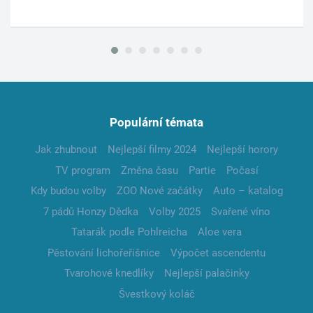
Populární témata
Jak zhubnout
Nejlepší filmy 2024
Nejlepší horory
TV program
Změna času
Partie
Počasí
Kdy budou volby
ZOO Nové začátky
Auto – katalog
7 pádů Honzy Dědka
Volby 2025
Svařené víno
Tatarák podle Pohlreicha
Aloe vera
Pěstování lichořeřišnice
Výpočet ascendentu
Tvarohové knedlíky
Nejlepší palačinky
Švestkový koláč