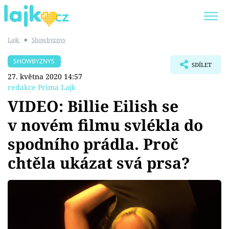
Lajk
■
Showbyznys
Trendy:
KARLOS VÉMOLA
ONLYFANS
SHOWBYZNYS
SDÍLET
SHOPAHOLICADEL
CLASH OF THE STARS
27. května 2020 14:57
redakce Prima Lajk
VIDEO: Billie Eilish se
v novém filmu svlékla do
Témata
spodního prádla. Proč
Showbyznys
chtěla ukázat svá prsa?
Youtubeři
Virály