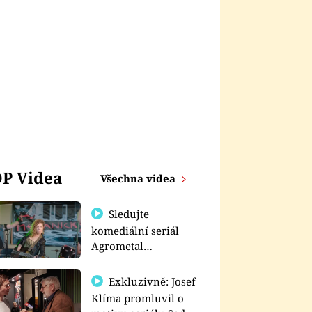
P Videa
Všechna videa
Sledujte
komediální seriál
Agrometal
exkluzivně na
prima+
Exkluzivně: Josef
Klíma promluvil o