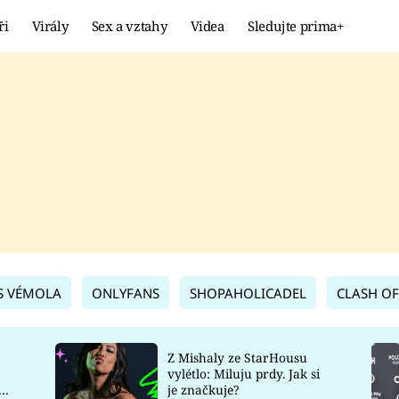
ři
Virály
Sex a vztahy
Videa
Sledujte prima+
Showbyznys
Extrém
VIRÁLY
KURIOZITY
VIDEA
KVÍZY
S VÉMOLA
ONLYFANS
SHOPAHOLICADEL
CLASH OF
Z Mishaly ze StarHousu
vylétlo: Miluju prdy. Jak si
co
je značkuje?