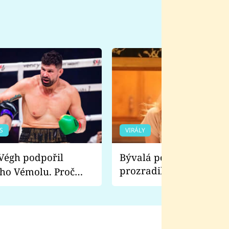
S
VIRÁLY
Bývalá pornoherečka
prozradila, co ji šokova
ho Vémolu. Proč
natáčení Euforie. Vážně
ji zápasit s ním než
bylo drsnější než hanba
 Kinclem?
filmy?