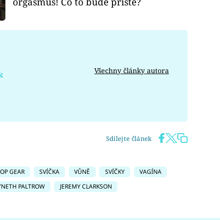
orgasmus! Co to bude příště?
Všechny články autora
k
Sdílejte článek
OP GEAR
SVÍČKA
VŮNĚ
SVÍČKY
VAGÍNA
NETH PALTROW
JEREMY CLARKSON