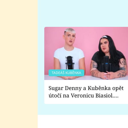
TADEÁŠ KUBĚNKA
Sugar Denny a Kuběnka opět
útočí na Veronicu Biasiol.
Proč je podle nich falešná a
lže o své nevěře?