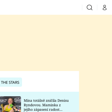
Vyhledávání
Můj 
Prima+
CNN Prima News
Prima Fresh
Prima Living
Prima Zoom
 THE STARS
Prima Lajk
Mína totálně zničila Denisu
Ryndovou. Maminka z
Sledujte nás
jejího zápasení radost