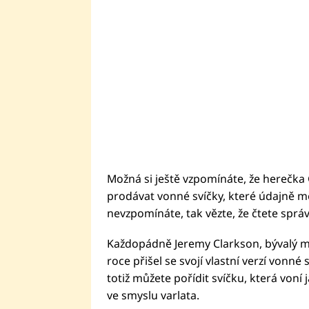
Možná si ještě vzpomínáte, že herečk
prodávat vonné svíčky, které údajně měly
nevzpomínáte, tak vězte, že čtete sprá
Každopádně Jeremy Clarkson, bývalý 
roce přišel se svojí vlastní verzí vonn
totiž můžete pořídit svíčku, která voní 
ve smyslu varlata.