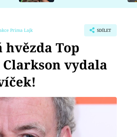
akce Prima Lajk
SDÍLET
á hvězda Top
 Clarkson vydala
víček!