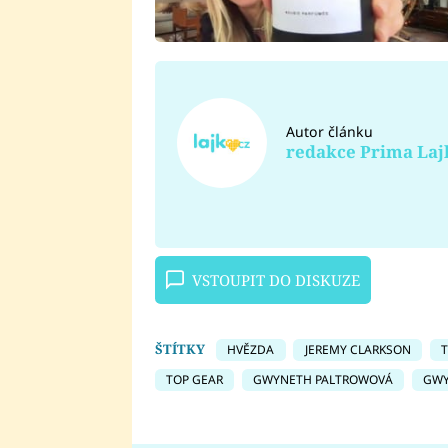
Autor článku
redakce Prima Laj
VSTOUPIT DO DISKUZE
ŠTÍTKY
HVĚZDA
JEREMY CLARKSON
T
TOP GEAR
GWYNETH PALTROWOVÁ
GWY