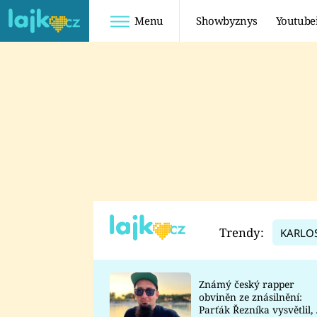
Menu
Showbyznys
Youtube
Youtuberky
Youtubeři
SHOPAHOLICADEL
FATTYPILLOW
ANNA ŠULC
FREESCOOT
SUGAR DENNY
ADAM KAJUMI
LADUŠKA
TADEÁŠ KUBĚNKA
DOMINIKA
DATEL
Trendy:
KARLO
MYSLIVCOVÁ
Známý český rapper
obviněn ze znásilnění:
Parťák Řezníka vysvětlil, 