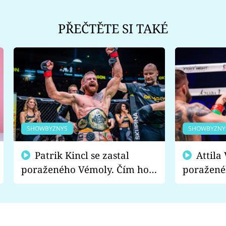
PŘEČTĚTE SI TAKÉ
SHOWBYZNYS
SHOWBYZNY
Patrik Kincl se zastal
Attila Végh podpořil
poraženého Vémoly. Čím ho
poražené
fanoušci naštvali?
chce radě
s vítězem