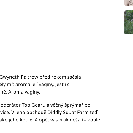
a Gwyneth Paltrow před rokem začala
 mít aroma její vaginy. Jestli si
vně. Aroma vaginy.
moderátor Top Gearu a věčný šprýmař po
é svíce. V jeho obchodě Diddly Squat Farm teď
jako jeho koule. A opět vás zrak nešálí – koule