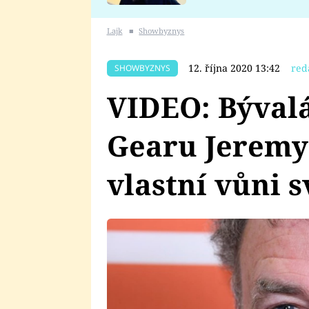
se v Plzni stalo
Lajk
■
Showbyznys
12. října 2020 13:42
red
SHOWBYZNYS
VIDEO: Býval
Gearu Jeremy
vlastní vůni s