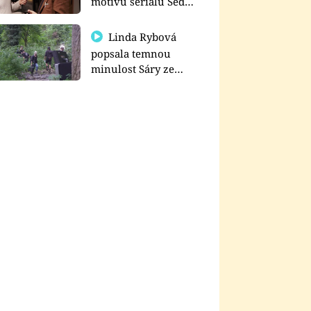
motivu seriálu Sedm
schodů k moci
Linda Rybová
popsala temnou
minulost Sáry ze
seriálu Zákony vlka