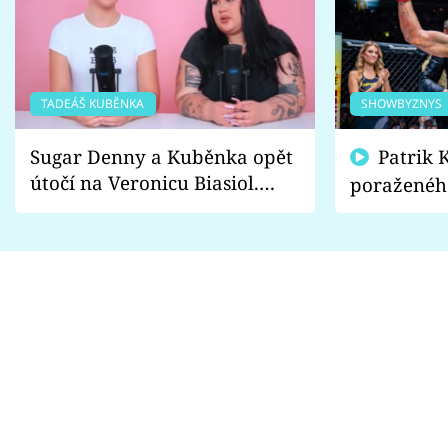
TADEÁŠ KUBĚNKA
SHOWBYZNYS
Sugar Denny a Kuběnka opět
Patrik Kincl se zastal
útočí na Veronicu Biasiol.
poraženéh
Proč je podle nich falešná a
fanoušci n
lže o své nevěře?