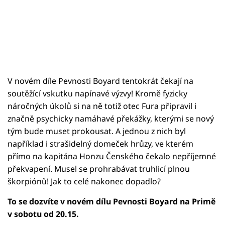
V novém díle Pevnosti Boyard tentokrát čekají na
soutěžící vskutku napínavé výzvy! Kromě fyzicky
náročných úkolů si na ně totiž otec Fura připravil i
značně psychicky namáhavé překážky, kterými se nový
tým bude muset prokousat. A jednou z nich byl
například i strašidelný domeček hrůzy, ve kterém
přímo na kapitána Honzu Čenského čekalo nepříjemné
překvapení. Musel se prohrabávat truhlicí plnou
škorpiónů! Jak to celé nakonec dopadlo?
To se dozvíte v novém dílu Pevnosti Boyard na Primě
v sobotu od 20.15.