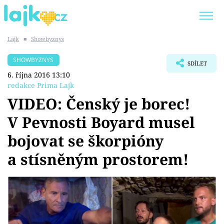
Lajk
■
Showbyznys
Trendy:
KARLOS VÉMOLA
ONLYFANS
SHOWBYZNYS
SDÍLET
SHOPAHOLICADEL
CLASH OF THE STARS
6. října 2016 13:10
redakce Prima Lajk
VIDEO: Čenský je borec!
V Pevnosti Boyard musel
Témata
bojovat se škorpióny
Showbyznys
a stísněným prostorem!
Youtubeři
Virály