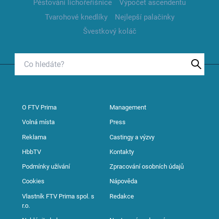
Pěstování lichořeřišnice
Výpočet ascendentu
Tvarohové knedlíky
Nejlepší palačinky
Švestkový koláč
O FTV Prima
Management
Volná místa
Press
Reklama
Castingy a výzvy
HbbTV
Kontakty
Podmínky užívání
Zpracování osobních údajů
Cookies
Nápověda
Vlastník FTV Prima spol. s
Redakce
r.o.