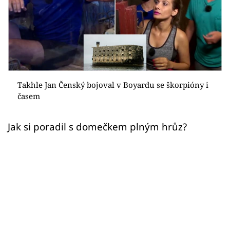
Sex a vztahy
Videa
Sledujte prima+
Přihlášení
Takhle Jan Čenský bojoval v Boyardu se škorpióny i
časem
Sledujte nás
Jak si poradil s domečkem plným hrůz?