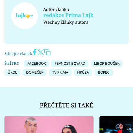
Autor článku
redakce Prima Lajk
Všechny články autora
Sdílejte článek
ŠTÍTKY
FACEBOOK
PEVNOST BOYARD
LIBOR BOUČEK
ÚKOL
DOMEČEK
TV PRIMA
HRŮZA
BOREC
PŘEČTĚTE SI TAKÉ