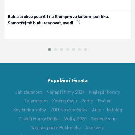
Babiš si chce posvítit na Klempířovu kulturní politiku.
Samozřejmě budu reagovat, uvedl
Populární témata
Jak zhubnout
Nejlepší filmy 2024
Nejlepší horory
TV program
Změna času
Partie
Počasí
Kdy budou volby
ZOO Nové začátky
Auto – katalog
7 pádů Honzy Dědka
Volby 2025
Svařené víno
Tatarák podle Pohlreicha
Aloe vera