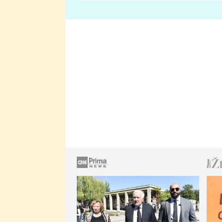
lže o své nevěře?