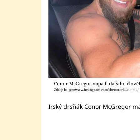
Conor McGregor napadl dalšího člově
Zdroj: https://www.instagram.com/thenotoriousmma/
Irský drsňák Conor McGregor má