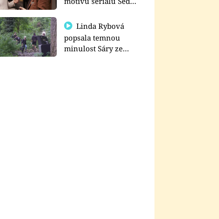
motivu seriálu Sedm
schodů k moci
Linda Rybová
popsala temnou
minulost Sáry ze
seriálu Zákony vlka