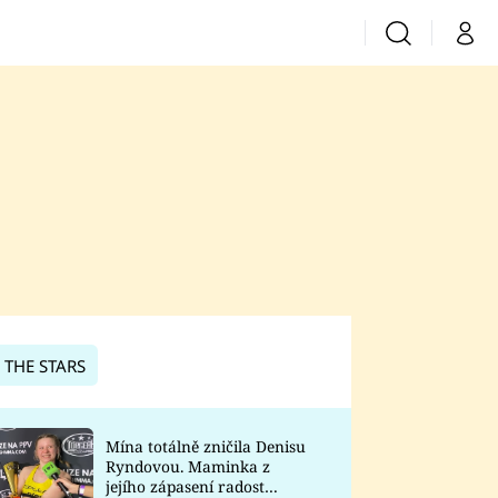
Vyhledávání
Můj 
Prima+
CNN Prima News
Prima Fresh
Prima Living
Prima Zoom
 THE STARS
Prima Lajk
Mína totálně zničila Denisu
Ryndovou. Maminka z
Sledujte nás
jejího zápasení radost