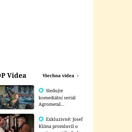
P Videa
Všechna videa
Sledujte
komediální seriál
Agrometal
exkluzivně na
prima+
Exkluzivně: Josef
Klíma promluvil o