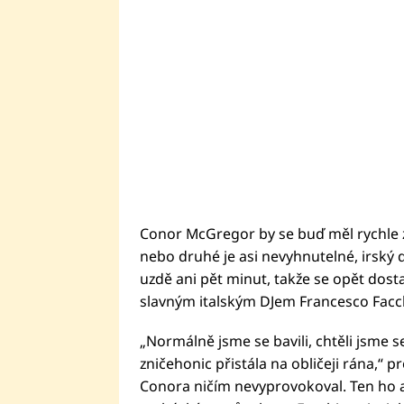
Conor McGregor by se buď měl rychle zk
nebo druhé je asi nevyhnutelné, irský 
uzdě ani pět minut, takže se opět dosta
slavným italským DJem Francesco Facc
„Normálně jsme se bavili, chtěli jsme s
zničehonic přistála na obličeji rána,“ p
Conora ničím nevyprovokoval. Ten ho ale