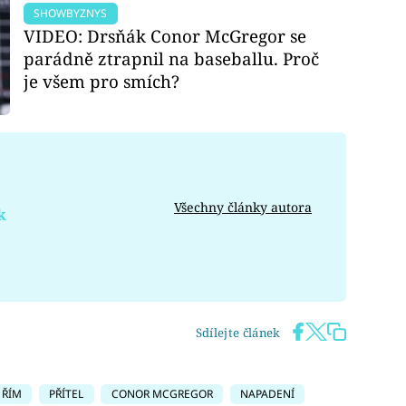
SHOWBYZNYS
VIDEO: Drsňák Conor McGregor se
parádně ztrapnil na baseballu. Proč
je všem pro smích?
Všechny články autora
k
Sdílejte článek
ŘÍM
PŘÍTEL
CONOR MCGREGOR
NAPADENÍ