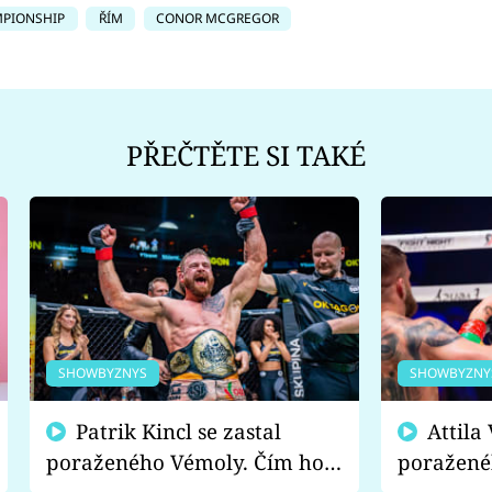
MPIONSHIP
ŘÍM
CONOR MCGREGOR
PŘEČTĚTE SI TAKÉ
SHOWBYZNYS
SHOWBYZNY
Patrik Kincl se zastal
Attila Végh podpořil
poraženého Vémoly. Čím ho
poražené
fanoušci naštvali?
chce radě