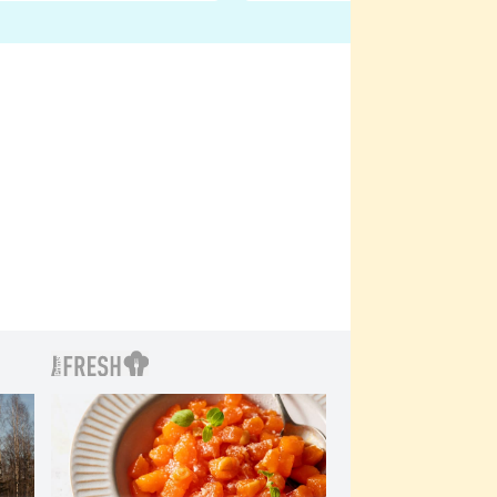
bylo drsnější než hanba
 Kinclem?
filmy?