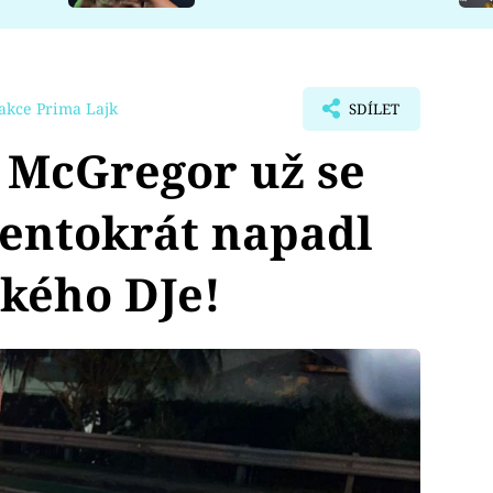
akce Prima Lajk
SDÍLET
 McGregor už se
Tentokrát napadl
ského DJe!