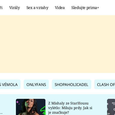
ři
Virály
Sex a vztahy
Videa
Sledujte prima+
Showbyznys
Extrém
VIRÁLY
KURIOZITY
VIDEA
KVÍZY
S VÉMOLA
ONLYFANS
SHOPAHOLICADEL
CLASH OF
Z Mishaly ze StarHousu
vylétlo: Miluju prdy. Jak si
co
je značkuje?