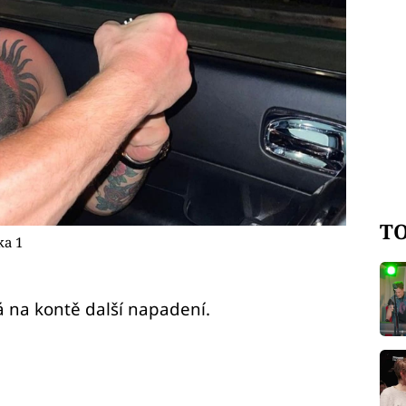
TO
ka 1
 na kontě další napadení.