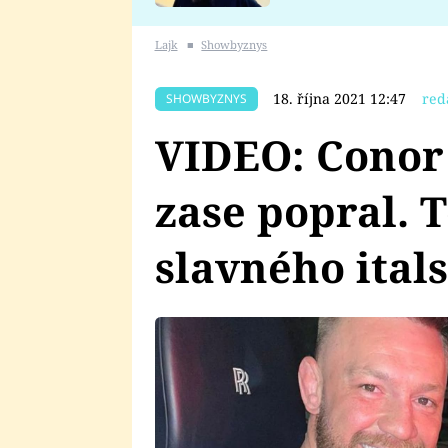
se v Plzni stalo
Lajk
■
Showbyznys
18. října 2021 12:47
red
SHOWBYZNYS
VIDEO: Conor
zase popral. 
slavného ital