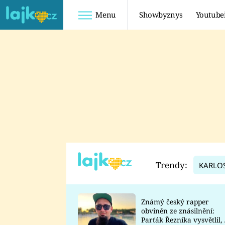
Menu
Showbyznys
Youtube
Youtuberky
Youtubeři
SHOPAHOLICADEL
FATTYPILLOW
ANNA ŠULC
FREESCOOT
SUGAR DENNY
ADAM KAJUMI
LADUŠKA
TADEÁŠ KUBĚNKA
DOMINIKA
DATEL
Trendy:
KARLO
MYSLIVCOVÁ
Známý český rapper
obviněn ze znásilnění:
Parťák Řezníka vysvětlil, 