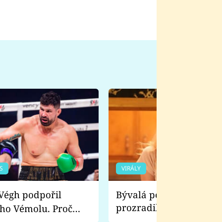
S
VIRÁLY
Bývalá pornoherečka
prozradila, co ji šokova
ho Vémolu. Proč
natáčení Euforie. Vážně
ji zápasit s ním než