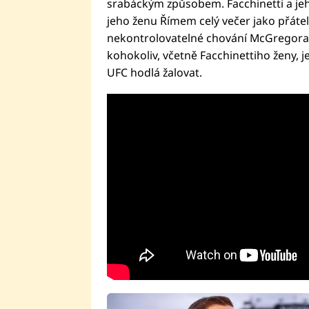
srabáckým způsobem. Facchinetti a jeh
jeho ženu Římem celý večer jako přátel
nekontrolovatelné chování McGregora,
kohokoliv, včetně Facchinettiho ženy,
UFC hodlá žalovat.