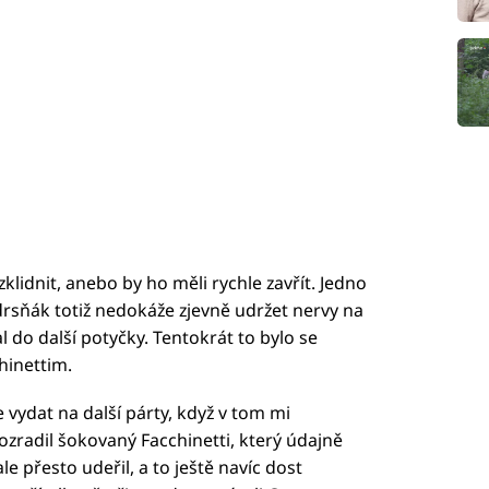
lidnit, anebo by ho měli rychle zavřít. Jedno
drsňák totiž nedokáže zjevně udržet nervy na
l do další potyčky. Tentokrát to bylo se
hinettim.
e vydat na další párty, když v tom mi
rozradil šokovaný Facchinetti, který údajně
 přesto udeřil, a to ještě navíc dost