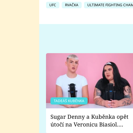
UFC
RVAČKA
ULTIMATE FIGHTING CHA
TADEÁŠ KUBĚNKA
Sugar Denny a Kuběnka opět
útočí na Veronicu Biasiol.
Proč je podle nich falešná a