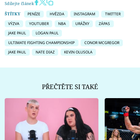
Sdílejte článek
ŠTÍTKY
PENÍZE
HVĚZDA
INSTAGRAM
TWITTER
VÝZVA
YOUTUBER
NBA
URÁŽKY
ZÁPAS
JAKE PAUL
LOGAN PAUL
ULTIMATE FIGHTING CHAMPIONSHIP
CONOR MCGREGOR
JAKE PAUL
NATE DIAZ
KEVIN OLUSOLA
PŘEČTĚTE SI TAKÉ