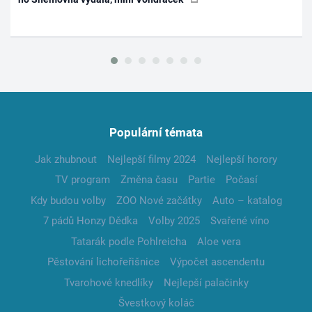
Populární témata
Jak zhubnout
Nejlepší filmy 2024
Nejlepší horory
TV program
Změna času
Partie
Počasí
Kdy budou volby
ZOO Nové začátky
Auto – katalog
7 pádů Honzy Dědka
Volby 2025
Svařené víno
Tatarák podle Pohlreicha
Aloe vera
Pěstování lichořeřišnice
Výpočet ascendentu
Tvarohové knedlíky
Nejlepší palačinky
Švestkový koláč