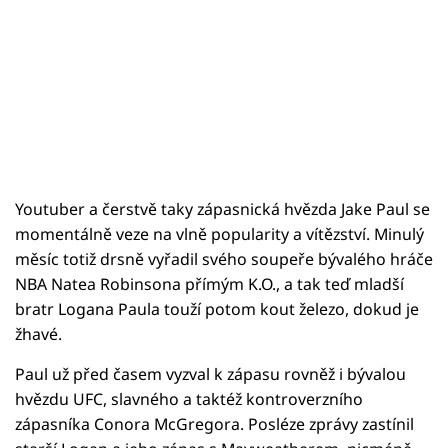
Youtuber a čerstvě taky zápasnická hvězda Jake Paul se
momentálně veze na vlně popularity a vítězství. Minulý
měsíc totiž drsně vyřadil svého soupeře bývalého hráče
NBA Natea Robinsona přímým K.O., a tak teď mladší
bratr Logana Paula touží potom kout železo, dokud je
žhavé.
Paul už před časem vyzval k zápasu rovněž i bývalou
hvězdu UFC, slavného a taktéž kontroverzního
zápasníka Conora McGregora. Posléze zprávy zastínil