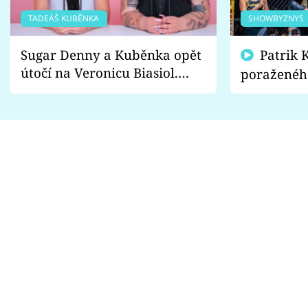
TADEÁŠ KUBĚNKA
SHOWBYZNYS
Sugar Denny a Kuběnka opět
Patrik Kincl se zastal
útočí na Veronicu Biasiol.
poraženéh
Proč je podle nich falešná a
fanoušci n
lže o své nevěře?