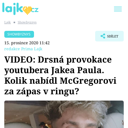
Lajk
■
Showbyznys
Trendy:
KARLOS VÉMOLA
ONLYFANS
SHOWBYZNYS
SDÍLET
SHOPAHOLICADEL
CLASH OF THE STARS
15. prosince 2020 11:42
redakce Prima Lajk
VIDEO: Drsná provokace
youtubera Jakea Paula.
Témata
Kolik nabídl McGregorovi
Showbyznys
za zápas v ringu?
Youtubeři
Virály