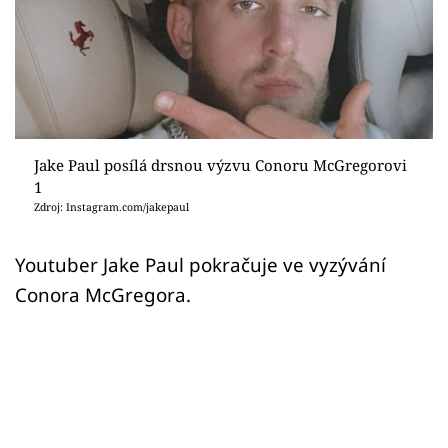
Sex a vztahy
Videa
Sledujte prima+
Přihlášení
Jake Paul posílá drsnou výzvu Conoru McGregorovi
1
Zdroj: Instagram.com/jakepaul
Sledujte nás
Youtuber Jake Paul pokračuje ve vyzývání
Conora McGregora.