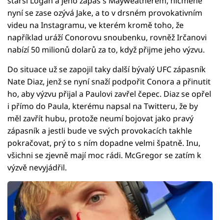
starší Logan a jeho zápas s Mayweatherem, nicméně
nyní se zase ozývá Jake, a to v drsném provokativním
videu na Instagramu, ve kterém kromě toho, že
například uráží Conorovu snoubenku, rovněž Irčanovi
nabízí 50 milionů dolarů za to, když přijme jeho výzvu.
Do situace už se zapojil taky další bývalý UFC zápasník
Nate Diaz, jenž se nyní snaží podpořit Conora a přinutit
ho, aby výzvu přijal a Paulovi zavřel čepec. Diaz se opřel
i přímo do Paula, kterému napsal na Twitteru, že by
měl zavřít hubu, protože neumí bojovat jako pravý
zápasník a jestli bude ve svých provokacích takhle
pokračovat, prý to s ním dopadne velmi špatně. Inu,
všichni se zjevně mají moc rádi. McGregor se zatím k
výzvě nevyjádřil.