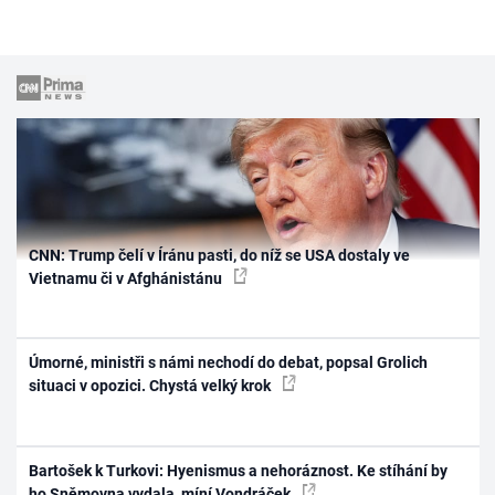
CNN: Trump čelí v Íránu pasti, do níž se USA dostaly ve
Vietnamu či v Afghánistánu
Úmorné, ministři s námi nechodí do debat, popsal Grolich
situaci v opozici. Chystá velký krok
Bartošek k Turkovi: Hyenismus a nehoráznost. Ke stíhání by
ho Sněmovna vydala, míní Vondráček