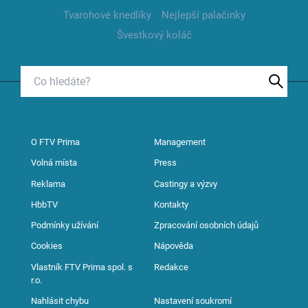
Tvarohové knedlíky
Nejlepší palačinky
Švestkový koláč
O FTV Prima
Management
Volná místa
Press
Reklama
Castingy a výzvy
HbbTV
Kontakty
Podmínky užívání
Zpracování osobních údajů
Cookies
Nápověda
Vlastník FTV Prima spol. s
Redakce
r.o.
Nahlásit chybu
Nastavení soukromí