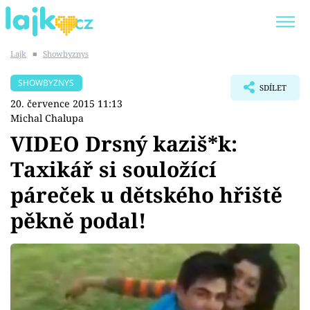
Lajk
■
Showbyznys
Trendy:
KARLOS VÉMOLA
ONLYFANS
SHOWBYZNYS
SDÍLET
SHOPAHOLICADEL
CLASH OF THE STARS
20. července 2015 11:13
Michal Chalupa
VIDEO Drsný kaziš*k:
Taxikář si souložící
Témata
páreček u dětského hřiště
Showbyznys
pěkně podal!
Youtubeři
Virály