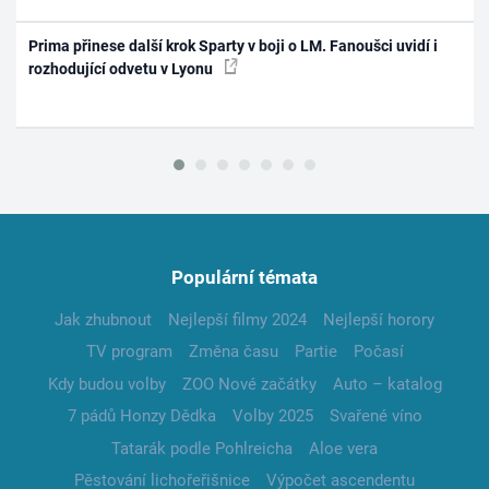
Prima přinese další krok Sparty v boji o LM. Fanoušci uvidí i
rozhodující odvetu v Lyonu
Populární témata
Jak zhubnout
Nejlepší filmy 2024
Nejlepší horory
TV program
Změna času
Partie
Počasí
Kdy budou volby
ZOO Nové začátky
Auto – katalog
7 pádů Honzy Dědka
Volby 2025
Svařené víno
Tatarák podle Pohlreicha
Aloe vera
Pěstování lichořeřišnice
Výpočet ascendentu