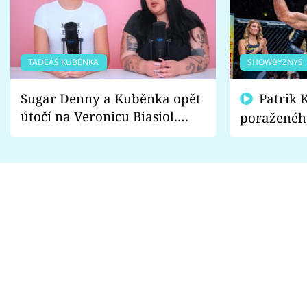
TADEÁŠ KUBĚNKA
SHOWBYZNYS
Sugar Denny a Kuběnka opět
Patrik Kincl se zastal
útočí na Veronicu Biasiol.
poraženéh
Proč je podle nich falešná a
fanoušci n
lže o své nevěře?