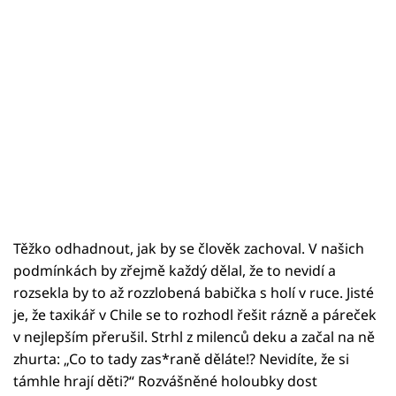
Těžko odhadnout, jak by se člověk zachoval. V našich
podmínkách by zřejmě každý dělal, že to nevidí a
rozsekla by to až rozzlobená babička s holí v ruce. Jisté
je, že taxikář v Chile se to rozhodl řešit rázně a páreček
v nejlepším přerušil. Strhl z milenců deku a začal na ně
zhurta: „Co to tady zas*raně děláte!? Nevidíte, že si
támhle hrají děti?“ Rozvášněné holoubky dost