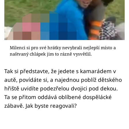
Sex a vztahy
Videa
Sledujte prima+
Přihlášení
Milenci si pro své hrátky nevybrali nejlepší místo a
naštvaný chlápek jim to rázně vysvětlil.
Sledujte nás
Tak si představte, že jedete s kamarádem v
autě, povídáte si, a najednou poblíž dětského
hřiště uvidíte podezřelou dvojici pod dekou.
Ta se přitom oddává oblíbené dospělácké
zábavě. Jak byste reagovali?