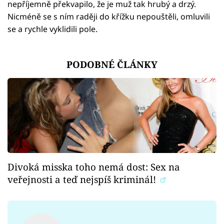
nepříjemně překvapilo, že je muž tak hrubý a drzý.
Nicméně se s ním raději do křížku nepouštěli, omluvili
se a rychle vyklidili pole.
Failed to fetch
PODOBNÉ ČLÁNKY
Divoká misska toho nemá dost: Sex na
veřejnosti a teď nejspíš kriminál!