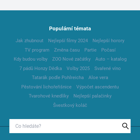
Populární témata
Jak zhubnout
Nejlepší filmy 2024
Nejlepší horory
TV program
Změna času
Partie
Počasí
Kdy budou volby
ZOO Nové začátky
Auto – katalog
7 pádů Honzy Dědka
Volby 2025
Svařené víno
Tatarák podle Pohlreicha
Aloe vera
Pěstování lichořeřišnice
Výpočet ascendentu
Tvarohové knedlíky
Nejlepší palačinky
Švestkový koláč