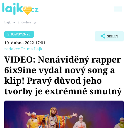
Lajk
■
Showbyznys
Trendy:
KARLOS VÉMOLA
ONLYFANS
SHOWBYZNYS
SDÍLET
SHOPAHOLICADEL
CLASH OF THE STARS
19. dubna 2022 17:01
redakce Prima Lajk
VIDEO: Nenáviděný rapper
6ix9ine vydal nový song a
Témata
klip! Pravý důvod jeho
Showbyznys
tvorby je extrémně smutný
Youtubeři
Virály