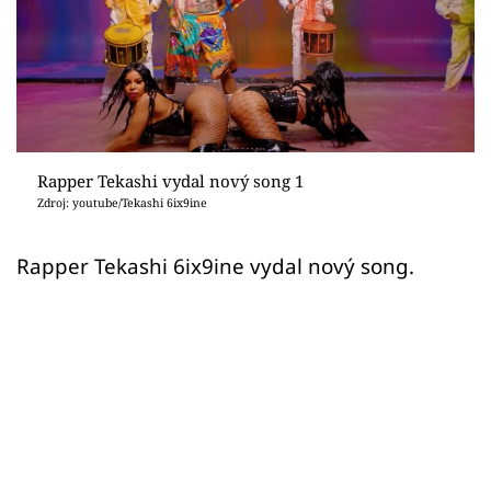
Sex a vztahy
Videa
Sledujte prima+
Přihlášení
Rapper Tekashi vydal nový song 1
Zdroj: youtube/Tekashi 6ix9ine
Sledujte nás
Rapper Tekashi 6ix9ine vydal nový song.