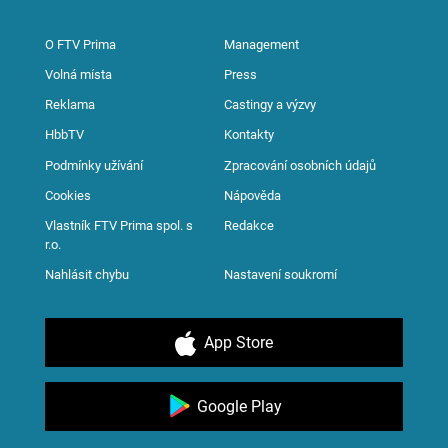
O FTV Prima
Management
Volná místa
Press
Reklama
Castingy a výzvy
HbbTV
Kontakty
Podmínky užívání
Zpracování osobních údajů
Cookies
Nápověda
Vlastník FTV Prima spol. s
Redakce
r.o.
Nahlásit chybu
Nastavení soukromí
App Store
Google Play