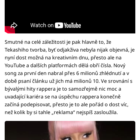
Smutné na celé záležitosti je pak hlavně to, že
Tekashiho tvorba, byť odjakživa nebyla nijak objevná, je
nyní dost možná na kreativním dnu, přesto ale na
YouTube a dalších platformách dělá obří čísla. Nový
song za první den nabral přes 6 milionů zhlédnutí a v
době psaní článku už jich má milionů 10. Ve srovnání s
bývalými hity rappera je to samozřejmě nic moc a
uvadající kariéra se na úspěchu rappera konečně
začíná podepisovat, přesto je to ale pořád o dost víc,
než kolik by si tahle „reklama“ nejspíš zasloužila.