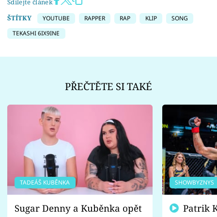
Sdílejte článek
ŠTÍTKY
YOUTUBE
RAPPER
RAP
KLIP
SONG
TEKASHI 6IX9INE
PŘEČTĚTE SI TAKÉ
TADEÁŠ KUBĚNKA
SHOWBYZNYS
Sugar Denny a Kuběnka opět
Patrik Kincl se zastal