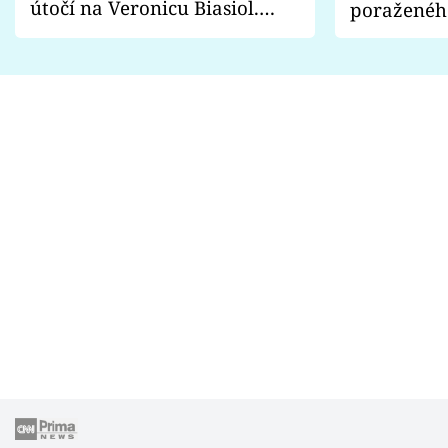
útočí na Veronicu Biasiol.
poraženéh
Proč je podle nich falešná a
fanoušci n
lže o své nevěře?