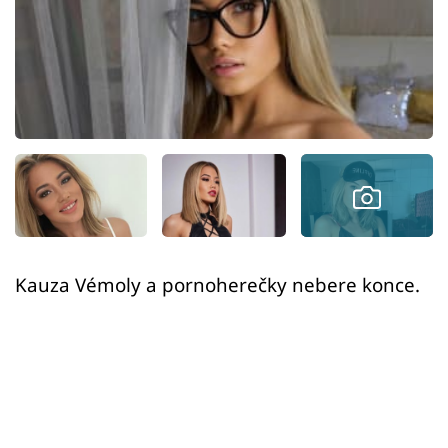
Sex a vztahy
Videa
Sledujte prima+
Přihlášení
Sledujte nás
Kauza Vémoly a pornoherečky nebere konce.