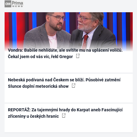
Vondra: Babiše nehlídáte, ale svítíte mu na uplácení voličů.
Čekal jsem od vás víc, řekl Gregor
Nebeská podívaná nad Českem se blíží. Působivé zatmění
Slunce doplní meteorická show
REPORTÁŽ: Za tajemnými hrady do Karpat aneb Fascinující
zříceniny u českých hranic