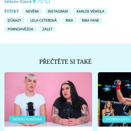
Sdílejte článek
ŠTÍTKY
NEVĚRA
INSTAGRAM
KARLOS VÉMOLA
DŮKAZY
LELA CETEROVÁ
RIKA
RIKA FANE
PORNOHVĚZDA
ZÁLET
PŘEČTĚTE SI TAKÉ
TADEÁŠ KUBĚNKA
SHOWBYZNYS