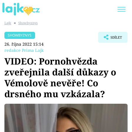
Lajk
■
Showbyznys
Trendy:
KARLOS VÉMOLA
ONLYFANS
SHOWBYZNYS
SDÍLET
SHOPAHOLICADEL
CLASH OF THE STARS
26. října 2022 15:14
redakce Prima Lajk
VIDEO: Pornohvězda
zveřejnila další důkazy o
Témata
Vémolově nevěře! Co
Showbyznys
drsného mu vzkázala?
Youtubeři
Virály