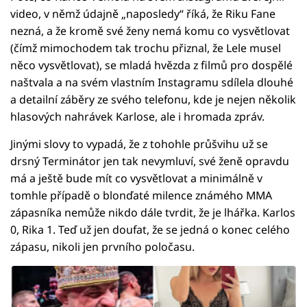
video, v němž údajně „naposledy“ říká, že Riku Fane
nezná, a že kromě své ženy nemá komu co vysvětlovat
(čímž mimochodem tak trochu přiznal, že Lele musel
něco vysvětlovat), se mladá hvězda z filmů pro dospělé
naštvala a na svém vlastním Instagramu sdílela dlouhé
a detailní záběry ze svého telefonu, kde je nejen několik
hlasových nahrávek Karlose, ale i hromada zpráv.
Jinými slovy to vypadá, že z tohohle průšvihu už se
drsný Terminátor jen tak nevymluví, své ženě opravdu
má a ještě bude mít co vysvětlovat a minimálně v
tomhle případě o blonďaté milence známého MMA
zápasníka nemůže nikdo dále tvrdit, že je lhářka. Karlos
0, Rika 1. Teď už jen doufat, že se jedná o konec celého
zápasu, nikoli jen prvního poločasu.