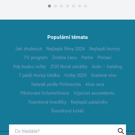
Populární témata
Jak zhubnout
Nejlepší filmy 2024
Nejlepší horory
TV program
Změna času
Partie
Počasí
Kdy budou volby
ZOO Nové začátky
Auto – katalog
7 pádů Honzy Dědka
Volby 2025
Svařené víno
Tatarák podle Pohlreicha
Aloe vera
Pěstování lichořeřišnice
Výpočet ascendentu
Tvarohové knedlíky
Nejlepší palačinky
Švestkový koláč