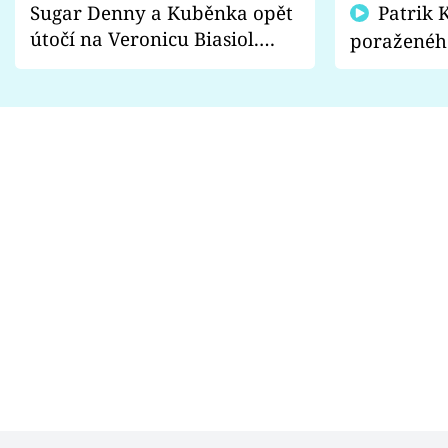
Sugar Denny a Kuběnka opět
Patrik Kincl se zastal
útočí na Veronicu Biasiol.
poraženéh
Proč je podle nich falešná a
fanoušci n
lže o své nevěře?