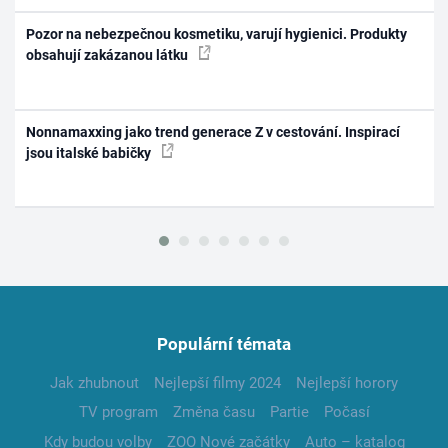
Pozor na nebezpečnou kosmetiku, varují hygienici. Produkty
obsahují zakázanou látku
Nonnamaxxing jako trend generace Z v cestování. Inspirací
jsou italské babičky
Populární témata
Jak zhubnout
Nejlepší filmy 2024
Nejlepší horory
TV program
Změna času
Partie
Počasí
Kdy budou volby
ZOO Nové začátky
Auto – katalog