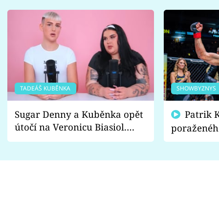
TADEÁŠ KUBĚNKA
SHOWBYZNYS
Sugar Denny a Kuběnka opět
Patrik Kincl se zastal
útočí na Veronicu Biasiol.
poraženéh
Proč je podle nich falešná a
fanoušci n
lže o své nevěře?