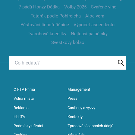
7 pádů Honzy Dědka
Volby 2025
Svařené víno
Tatarák podle Pohlreicha
Aloe vera
Pěstování lichořeřišnice
Výpočet ascendentu
Tvarohové knedlíky
Nejlepší palačinky
Švestkový koláč
O FTV Prima
Management
Volná místa
Press
Reklama
Castingy a výzvy
HbbTV
Kontakty
Podmínky užívání
Zpracování osobních údajů
Cookies
Nápověda