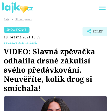
Lajk
■
Showbyznys
Trendy:
KARLOS VÉMOLA
ONLYFANS
SHOWBYZNYS
SDÍLET
SHOPAHOLICADEL
CLASH OF THE STARS
18. března 2021 15:39
redakce Prima Lajk
VIDEO: Slavná zpěvačka
odhalila drsné zákulisí
Témata
svého předávkování.
Showbyznys
Neuvěříte, kolik drog si
smíchala!
Youtubeři
Virály