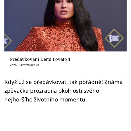
Sex a vztahy
Videa
Sledujte prima+
Přihlášení
Předávkování Demi Lovato 1
Zdroj: Profimedia.cz
Sledujte nás
Když už se předávkovat, tak pořádně! Známá
zpěvačka prozradila okolnosti svého
nejhoršího životního momentu.