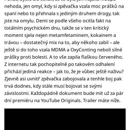
nehoda, jen omyl, kdy si zpěvačka vzala moc prášků na
spaní nebo to přehnala s jediným druhem drogy, tak
jste na omylu. Demi se podle všeho ocitla fakt na
totálním psychickém dnu, takže se v ten kritický
moment sjela nejen metamfetaminem, kokainem a
trávou – dostatečný mix na to, aby někoho zabil – ale
ještě si do toho vzala MDMA a OxyConting neboli silné
prášky proti bolesti. A to vše zapila flaškou červeného.
Z internetu tak pochopitelně po takovém odhalení
přichází jediná reakce – jak to, že je vůbec ještě naživu?
Zjevně asi uvnitř zpěvačka zabojovala a tenhle boj pak
trvá dodnes, kdy stále musí bojovat se svými
závislostmi. Každopádně dokument bude mít už za pár
dní premiéru na YouTube Originals. Trailer máte níže.