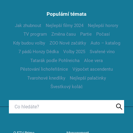
Populární témata
Jak zhubnout
Nejlepší filmy 2024
Nejlepší horory
TV program
Změna času
Partie
Počasí
Kdy budou volby
ZOO Nové začátky
Auto – katalog
7 pádů Honzy Dědka
Volby 2025
Svařené víno
Tatarák podle Pohlreicha
Aloe vera
Pěstování lichořeřišnice
Výpočet ascendentu
Tvarohové knedlíky
Nejlepší palačinky
Švestkový koláč
O FTV Prima
Management