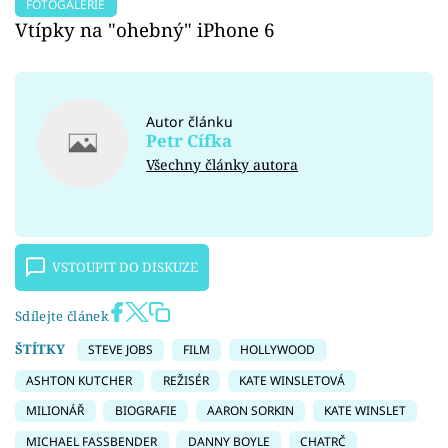
FOTOGALERIE
Vtípky na "ohebný" iPhone 6
Autor článku
Petr Cífka
Všechny články autora
VSTOUPIT DO DISKUZE
Sdílejte článek
ŠTÍTKY
STEVE JOBS
FILM
HOLLYWOOD
ASHTON KUTCHER
REŽISÉR
KATE WINSLETOVÁ
MILIONÁŘ
BIOGRAFIE
AARON SORKIN
KATE WINSLET
MICHAEL FASSBENDER
DANNY BOYLE
CHATRČ