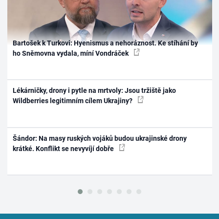
Bartošek k Turkovi: Hyenismus a nehoráznost. Ke stíhání by
ho Sněmovna vydala, míní Vondráček
Lékárničky, drony i pytle na mrtvoly: Jsou tržiště jako
Wildberries legitimním cílem Ukrajiny?
Šándor: Na masy ruských vojáků budou ukrajinské drony
krátké. Konflikt se nevyvíjí dobře