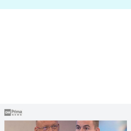
lže o své nevěře?