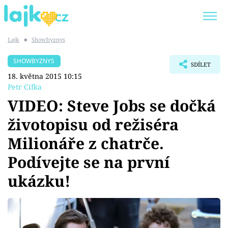
Lajk
■
Showbyznys
Trendy:
KARLOS VÉMOLA
ONLYFANS
SHOWBYZNYS
SDÍLET
SHOPAHOLICADEL
CLASH OF THE STARS
18. května 2015 10:15
Petr Cífka
VIDEO: Steve Jobs se dočká
životopisu od režiséra
Témata
Milionáře z chatrče.
Showbyznys
Podívejte se na první
ukázku!
Youtubeři
Virály