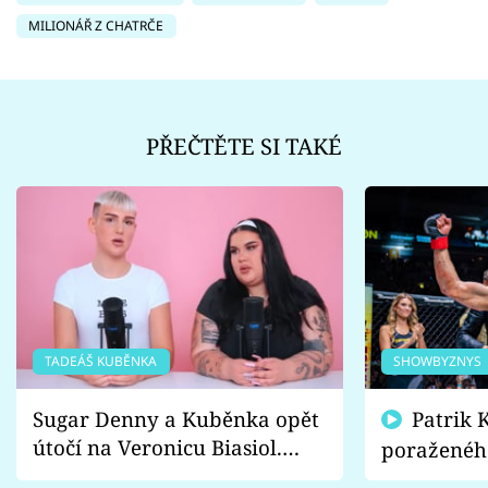
MILIONÁŘ Z CHATRČE
PŘEČTĚTE SI TAKÉ
TADEÁŠ KUBĚNKA
SHOWBYZNYS
Sugar Denny a Kuběnka opět
Patrik Kincl se zastal
útočí na Veronicu Biasiol.
poraženéh
Proč je podle nich falešná a
fanoušci n