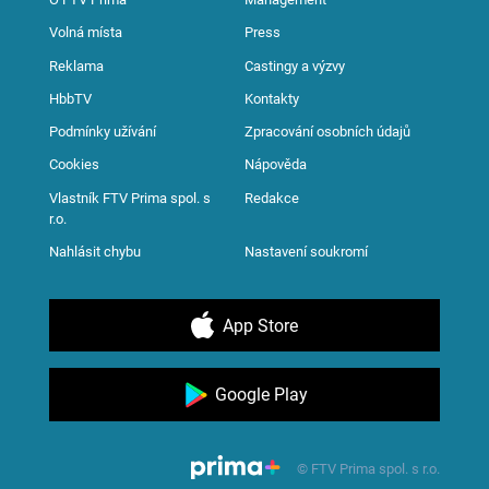
Volná místa
Press
Reklama
Castingy a výzvy
HbbTV
Kontakty
Podmínky užívání
Zpracování osobních údajů
Cookies
Nápověda
Vlastník FTV Prima spol. s
Redakce
r.o.
Nahlásit chybu
Nastavení soukromí
App Store
Google Play
© FTV Prima spol. s r.o.