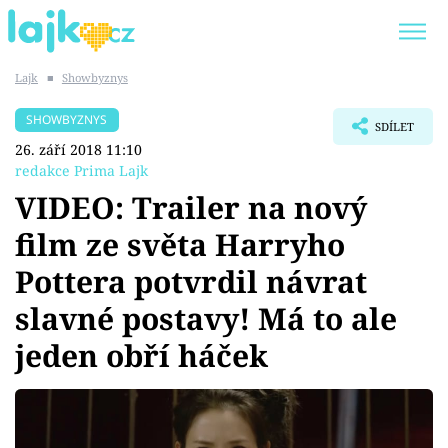
Lajk
■
Showbyznys
Trendy:
KARLOS VÉMOLA
ONLYFANS
SHOWBYZNYS
SDÍLET
SHOPAHOLICADEL
CLASH OF THE STARS
26. září 2018 11:10
redakce Prima Lajk
VIDEO: Trailer na nový
film ze světa Harryho
Témata
Pottera potvrdil návrat
Showbyznys
slavné postavy! Má to ale
jeden obří háček
Youtubeři
Virály