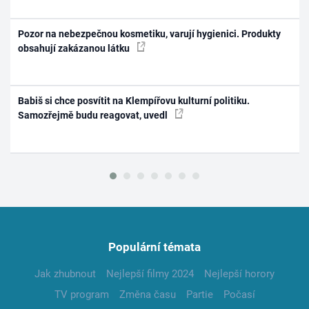
Pozor na nebezpečnou kosmetiku, varují hygienici. Produkty
obsahují zakázanou látku
Babiš si chce posvítit na Klempířovu kulturní politiku.
Samozřejmě budu reagovat, uvedl
Populární témata
Jak zhubnout
Nejlepší filmy 2024
Nejlepší horory
TV program
Změna času
Partie
Počasí