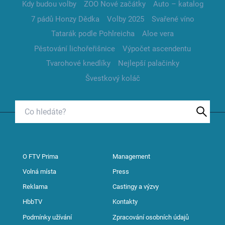
Kdy budou volby
ZOO Nové začátky
Auto – katalog
7 pádů Honzy Dědka
Volby 2025
Svařené víno
Tatarák podle Pohlreicha
Aloe vera
Pěstování lichořeřišnice
Výpočet ascendentu
Tvarohové knedlíky
Nejlepší palačinky
Švestkový koláč
O FTV Prima
Management
Volná místa
Press
Reklama
Castingy a výzvy
HbbTV
Kontakty
Podmínky užívání
Zpracování osobních údajů