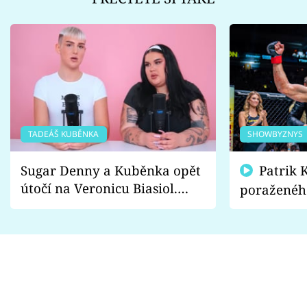
TADEÁŠ KUBĚNKA
SHOWBYZNYS
Sugar Denny a Kuběnka opět
Patrik Kincl se zastal
útočí na Veronicu Biasiol.
poraženéh
Proč je podle nich falešná a
fanoušci n
lže o své nevěře?