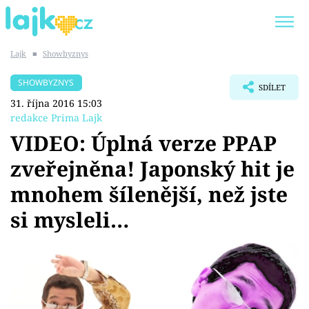
Lajk
■
Showbyznys
Trendy:
KARLOS VÉMOLA
ONLYFANS
SHOWBYZNYS
SDÍLET
SHOPAHOLICADEL
CLASH OF THE STARS
31. října 2016 15:03
redakce Prima Lajk
VIDEO: Úplná verze PPAP
zveřejněna! Japonský hit je
Témata
mnohem šílenější, než jste
Showbyznys
si mysleli…
Youtubeři
Virály