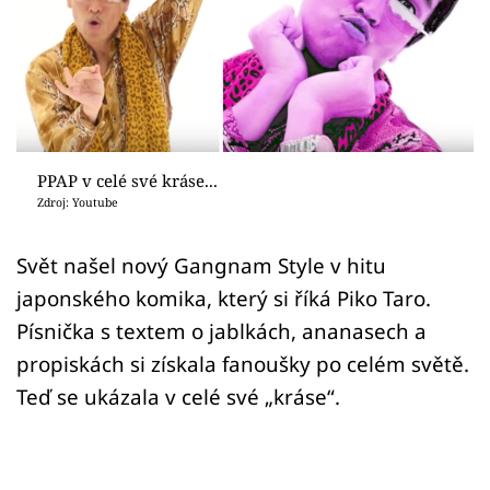
Sex a vztahy
Videa
Sledujte prima+
Přihlášení
PPAP v celé své kráse...
Zdroj: Youtube
Sledujte nás
Svět našel nový Gangnam Style v hitu
japonského komika, který si říká Piko Taro.
Písnička s textem o jablkách, ananasech a
propiskách si získala fanoušky po celém světě.
Teď se ukázala v celé své „kráse“.