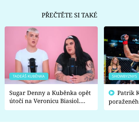
PŘEČTĚTE SI TAKÉ
TADEÁŠ KUBĚNKA
SHOWBYZNYS
Sugar Denny a Kuběnka opět
Patrik Kincl se zastal
útočí na Veronicu Biasiol.
poraženéh
Proč je podle nich falešná a
fanoušci n
lže o své nevěře?