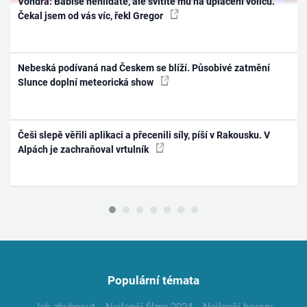
Vondra: Babiše nehlídáte, ale svítíte mu na uplácení voličů.
Čekal jsem od vás víc, řekl Gregor
Nebeská podívaná nad Českem se blíží. Působivé zatmění
Slunce doplní meteorická show
Češi slepě věřili aplikaci a přecenili síly, píší v Rakousku. V
Alpách je zachraňoval vrtulník
Populární témata
Jak zhubnout
Nejlepší filmy 2024
Nejlepší horory