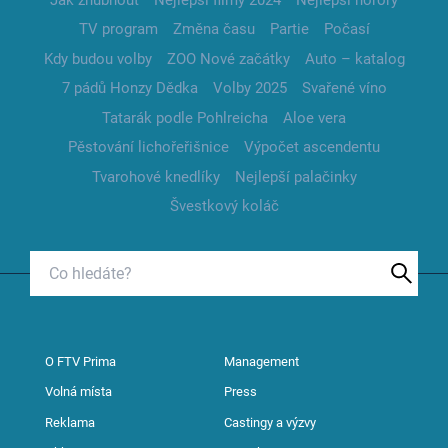
TV program
Změna času
Partie
Počasí
Kdy budou volby
ZOO Nové začátky
Auto – katalog
7 pádů Honzy Dědka
Volby 2025
Svařené víno
Tatarák podle Pohlreicha
Aloe vera
Pěstování lichořeřišnice
Výpočet ascendentu
Tvarohové knedlíky
Nejlepší palačinky
Švestkový koláč
O FTV Prima
Management
Volná místa
Press
Reklama
Castingy a výzvy