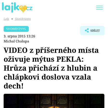
Lajk
■
Showbyznys
Trendy:
KARLOS VÉMOLA
ONLYFANS
SHOWBYZNYS
SDÍLET
SHOPAHOLICADEL
CLASH OF THE STARS
3. srpna 2015 13:26
Michal Chalupa
VIDEO z příšerného místa
oživuje mýtus PEKLA:
Témata
Hrůza přichází z hlubin a
Showbyznys
chlápkovi doslova vzala
dech!
Youtubeři
Virály