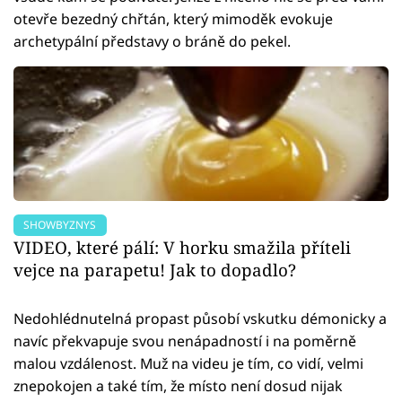
otevře bezedný chřtán, který mimoděk evokuje
archetypální představy o bráně do pekel.
SHOWBYZNYS
VIDEO, které pálí: V horku smažila příteli
vejce na parapetu! Jak to dopadlo?
Nedohlédnutelná propast působí vskutku démonicky a
navíc překvapuje svou nenápadností i na poměrně
malou vzdálenost. Muž na videu je tím, co vidí, velmi
znepokojen a také tím, že místo není dosud nijak