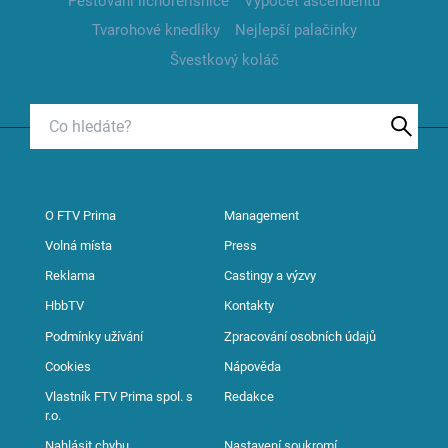
Pěstování lichořeřišnice
Výpočet ascendentu
Tvarohové knedlíky
Nejlepší palačinky
Švestkový koláč
O FTV Prima
Management
Volná místa
Press
Reklama
Castingy a výzvy
HbbTV
Kontakty
Podmínky užívání
Zpracování osobních údajů
Cookies
Nápověda
Vlastník FTV Prima spol. s
Redakce
r.o.
Nahlásit chybu
Nastavení soukromí