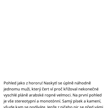
Pohled jako z hororu! Naskytl se úplně náhodně
jednomu muži, který čert ví proč křižoval nekonečné
vyschlé pláně arabské ropné velmoci. Na první pohled
je vše stereotypní a monotónní. Samý písek a kamení,
všude kam se podíváte. Jenže z ničeho nic se před vámi