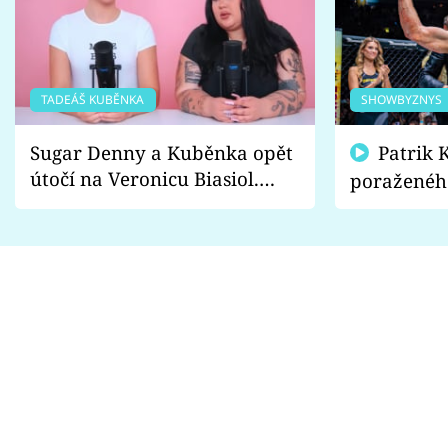
TADEÁŠ KUBĚNKA
SHOWBYZNYS
Sugar Denny a Kuběnka opět
Patrik Kincl se zastal
útočí na Veronicu Biasiol.
poraženéh
Proč je podle nich falešná a
fanoušci n
lže o své nevěře?