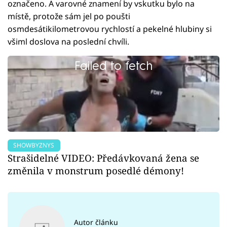
označeno. A varovné znamení by vskutku bylo na
místě, protože sám jel po poušti
osmdesátikilometrovou rychlostí a pekelné hlubiny si
všiml doslova na poslední chvíli.
Failed to fetch
SHOWBYZNYS
Strašidelné VIDEO: Předávkovaná žena se
změnila v monstrum posedlé démony!
Autor článku