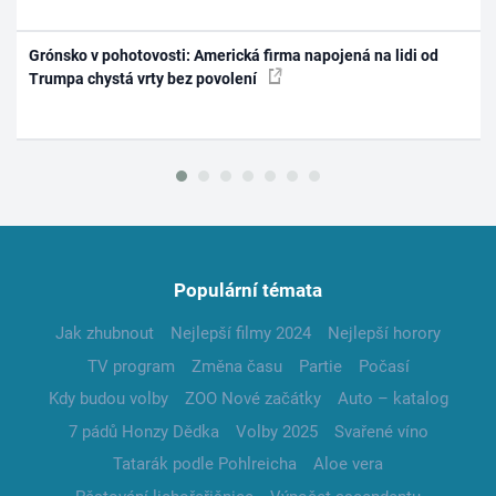
Grónsko v pohotovosti: Americká firma napojená na lidi od
Trumpa chystá vrty bez povolení
Populární témata
Jak zhubnout
Nejlepší filmy 2024
Nejlepší horory
TV program
Změna času
Partie
Počasí
Kdy budou volby
ZOO Nové začátky
Auto – katalog
7 pádů Honzy Dědka
Volby 2025
Svařené víno
Tatarák podle Pohlreicha
Aloe vera