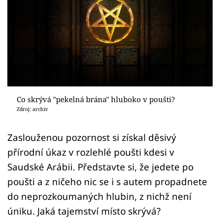
Sex a vztahy
Videa
Sledujte prima+
Přihlášení
Co skrývá "pekelná brána" hluboko v poušti?
Zdroj: archiv
Sledujte nás
Zaslouženou pozornost si získal děsivý
přírodní úkaz v rozlehlé poušti kdesi v
Saudské Arábii. Představte si, že jedete po
poušti a z ničeho nic se i s autem propadnete
do neprozkoumaných hlubin, z nichž není
úniku. Jaká tajemství místo skrývá?