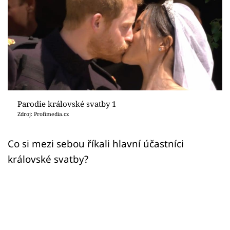
Sex a vztahy
Videa
Sledujte prima+
Přihlášení
Parodie královské svatby 1
Zdroj: Profimedia.cz
Sledujte nás
Co si mezi sebou říkali hlavní účastníci
královské svatby?