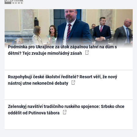
Podmínka pro Ukrajince za útok zápalnou lahví na dům s
dětmi? Tejc zvažuje mimořádný zásah
Rozpohybují české školství ředitelé? Resort věří, že nový
nástroj utne nekonečné debaty
Zelenskyj navštíví tradičního ruského spojence: Srbsko chce
oddělit od Putinova tábora