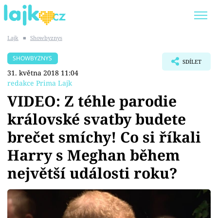
Lajk
■
Showbyznys
Trendy:
KARLOS VÉMOLA
ONLYFANS
SHOWBYZNYS
SDÍLET
SHOPAHOLICADEL
CLASH OF THE STARS
31. května 2018 11:04
redakce Prima Lajk
VIDEO: Z téhle parodie
královské svatby budete
Témata
brečet smíchy! Co si říkali
Showbyznys
Harry s Meghan během
největší události roku?
Youtubeři
Virály