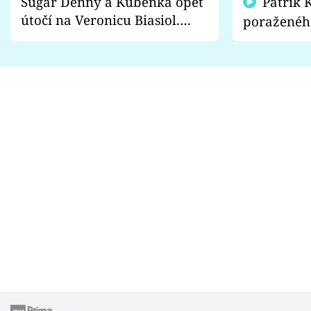
Sugar Denny a Kuběnka opět
Patrik Kincl se zastal
útočí na Veronicu Biasiol.
poraženéh
Proč je podle nich falešná a
fanoušci n
lže o své nevěře?