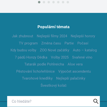
Populární témata
Jak zhubnout
Nejlepší filmy 2024
Nejlepší horory
TV program
Změna času
Partie
Počasí
Kdy budou volby
ZOO Nové začátky
Auto – katalog
7 pádů Honzy Dědka
Volby 2025
Svařené víno
Tatarák podle Pohlreicha
Aloe vera
Pěstování lichořeřišnice
Výpočet ascendentu
Tvarohové knedlíky
Nejlepší palačinky
Švestkový koláč