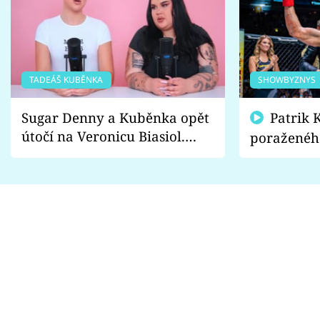
TADEÁŠ KUBĚNKA
SHOWBYZNYS
Sugar Denny a Kuběnka opět
Patrik Kincl se zastal
útočí na Veronicu Biasiol.
poraženéh
Proč je podle nich falešná a
fanoušci n
lže o své nevěře?