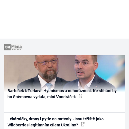
Bartošek k Turkovi: Hyenismus a nehoráznost. Ke stíhání by
ho Sněmovna vydala, míní Vondráček
Lékárničky, drony i pytle na mrtvoly: Jsou tržiště jako
Wildberries legitimním cílem Ukrajiny?