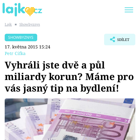
Lajk
■
Showbyznys
Trendy:
KARLOS VÉMOLA
ONLYFANS
SHOWBYZNYS
SDÍLET
SHOPAHOLICADEL
CLASH OF THE STARS
17. května 2015 15:24
Petr Cífka
Vyhráli jste dvě a půl
miliardy korun? Máme pro
Témata
vás jasný tip na bydlení!
Showbyznys
Youtubeři
Virály