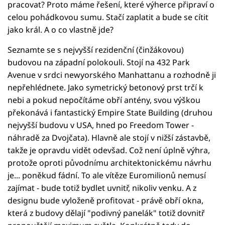
pracovat? Proto máme řešení, které výherce připraví o
celou pohádkovou sumu. Stačí zaplatit a bude se cítit
jako král. A o co vlastně jde?
Seznamte se s nejvyšší rezidenční (činžákovou)
budovou na západní polokouli. Stojí na 432 Park
Avenue v srdci newyorského Manhattanu a rozhodně ji
nepřehlédnete. Jako symetrický betonový prst trčí k
nebi a pokud nepočítáme obří antény, svou výškou
překonává i fantastický Empire State Building (druhou
nejvyšší budovu v USA, hned po Freedom Tower -
náhradě za Dvojčata). Hlavně ale stojí v nižší zástavbě,
takže je opravdu vidět odevšad. Což není úplně výhra,
protože oproti původnímu architektonickému návrhu
je... poněkud fádní. To ale vítěze Euromilionů nemusí
zajímat - bude totiž bydlet uvnitř, nikoliv venku. A z
designu bude vyloženě profitovat - právě obří okna,
která z budovy dělají "podivný panelák" totiž dovnitř