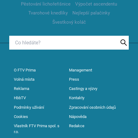
Pěstování lichořeřišnice
Výpočet ascendentu
Tvarohové knedlíky
Nejlepší palačinky
Švestkový koláč
O FTV Prima
Management
Volná místa
Press
Reklama
Castingy a výzvy
HbbTV
Kontakty
Podmínky užívání
Zpracování osobních údajů
Cookies
Nápověda
Vlastník FTV Prima spol. s
Redakce
r.o.