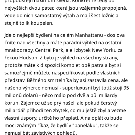
propouštějí maximum světla. Konkrétně tedy do
nejvyšších dvou pater, která jsou vzájemně propojená,
vede do nich samostatný výtah a mají šest ložnic a
stejně tolik koupelen.
Jde o nejlepší bydlení na celém Manhattanu - doslova
čníte nad všechny a máte parádní výhled na ostatní
mrakodrapy, Central Park, ale i zbytek New Yorku za
řekou Hudson. Z bytu je výhled na všechny strany,
protože máte k dispozici komplet obě patra a byt si
samozřejmě můžete naspecifikovat podle vlastních
představ. Běžného smrtelníka by asi zastavila cena, ale
našeho výherce nemusí - superluxusní byt totiž stojí 95
milionů dolarů - něco málo pod dvě a půl miliardy
korun. Zájemce už se prý našel, ale pokud čerstvý
miliardář přihodí ten zbytek, co mu ještě zbyl a vezme
vlastní úspory, určitě ho přeplatí. A na oplátku bude
moci známým říkaz, že bydlí v "paneláku", takže se
nemusí bát závistivých pohledů.