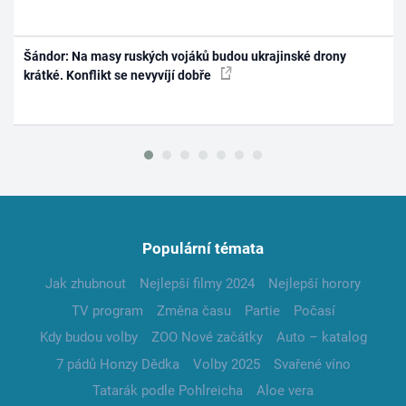
Šándor: Na masy ruských vojáků budou ukrajinské drony
krátké. Konflikt se nevyvíjí dobře
Populární témata
Jak zhubnout
Nejlepší filmy 2024
Nejlepší horory
TV program
Změna času
Partie
Počasí
Kdy budou volby
ZOO Nové začátky
Auto – katalog
7 pádů Honzy Dědka
Volby 2025
Svařené víno
Tatarák podle Pohlreicha
Aloe vera