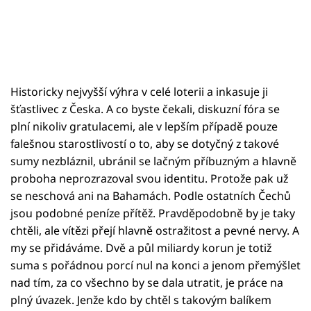
Historicky nejvyšší výhra v celé loterii a inkasuje ji
šťastlivec z Česka. A co byste čekali, diskuzní fóra se
plní nikoliv gratulacemi, ale v lepším případě pouze
falešnou starostlivostí o to, aby se dotyčný z takové
sumy nezbláznil, ubránil se lačným příbuzným a hlavně
proboha neprozrazoval svou identitu. Protože pak už
se neschová ani na Bahamách. Podle ostatních Čechů
jsou podobné peníze přítěž. Pravděpodobně by je taky
chtěli, ale vítězi přejí hlavně ostražitost a pevné nervy. A
my se přidáváme. Dvě a půl miliardy korun je totiž
suma s pořádnou porcí nul na konci a jenom přemýšlet
nad tím, za co všechno by se dala utratit, je práce na
plný úvazek. Jenže kdo by chtěl s takovým balíkem