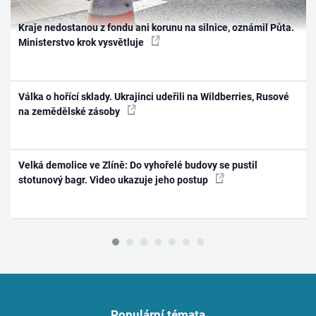
Kraje nedostanou z fondu ani korunu na silnice, oznámil Půta.
Ministerstvo krok vysvětluje
Válka o hořící sklady. Ukrajinci udeřili na Wildberries, Rusové
na zemědělské zásoby
Velká demolice ve Zlíně: Do vyhořelé budovy se pustil
stotunový bagr. Video ukazuje jeho postup
Populární témata