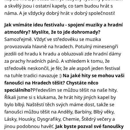
a skvělý jsou i ostatní kapely, co tam budou hrát s
náma. A je vždycky dobrý hrát v dobrý společnosti!
Jak vnímáte ideu festivalu - spojení muziky a hradní
atmosféry? Myslíte, že to jde dohromady?
Samozřejmě. Vždyť ve středověku se muzika
provozovala hlavně na hradech. Potulný minesengři
jezdili od hradu k hradu a obluzovali zde hradní dámy
za prachy hradních pánů. A vzhledem k tomu, že
středověk neskončil, je fér, že ale aspoň jeden festival
na tuhle tradici navazuje :)
Na jaké hity se mohou vaši
fanoušci na Hradech těšit? Chystáte něco
speciálního?
Především se můžou těšit na naše hity.
Říkali jsme si s klukama, že hrát hity jiných kapel by
bylo blbý. Naštěstí těch svých máme dost, takže se
fanoušci můžou těšit na Anděly, Barbíny, Blbý věky,
Lásky, Housky, Dysgrafiky, Chemie, Štědrý večery a
jinou podobnou havěť.
Jak byste pozval své fanoušky