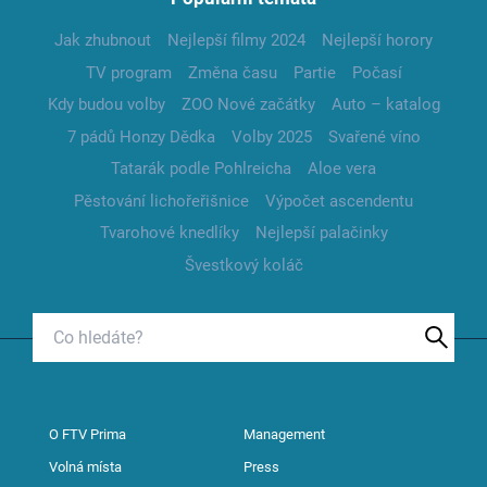
Jak zhubnout
Nejlepší filmy 2024
Nejlepší horory
TV program
Změna času
Partie
Počasí
Kdy budou volby
ZOO Nové začátky
Auto – katalog
7 pádů Honzy Dědka
Volby 2025
Svařené víno
Tatarák podle Pohlreicha
Aloe vera
Pěstování lichořeřišnice
Výpočet ascendentu
Tvarohové knedlíky
Nejlepší palačinky
Švestkový koláč
O FTV Prima
Management
Volná místa
Press