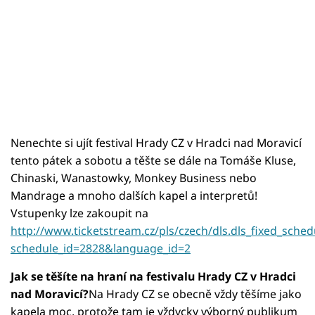
Nenechte si ujít festival Hrady CZ v Hradci nad Moravicí
tento pátek a sobotu a těšte se dále na Tomáše Kluse,
Chinaski, Wanastowky, Monkey Business nebo
Mandrage a mnoho dalších kapel a interpretů!
Vstupenky lze zakoupit na
http://www.ticketstream.cz/pls/czech/dls.dls_fixed_sched
schedule_id=2828&language_id=2
Jak se těšíte na hraní na festivalu Hrady CZ v Hradci
nad Moravicí?
Na Hrady CZ se obecně vždy těšíme jako
kapela moc, protože tam je vždycky výborný publikum