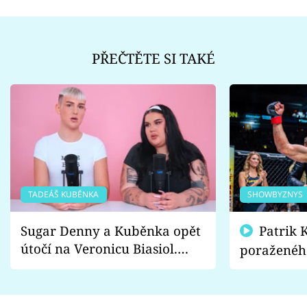
PŘEČTĚTE SI TAKÉ
TADEÁŠ KUBĚNKA
SHOWBYZNYS
Sugar Denny a Kuběnka opět
Patrik Kincl se zastal
útočí na Veronicu Biasiol.
poraženéh
Proč je podle nich falešná a
fanoušci n
lže o své nevěře?