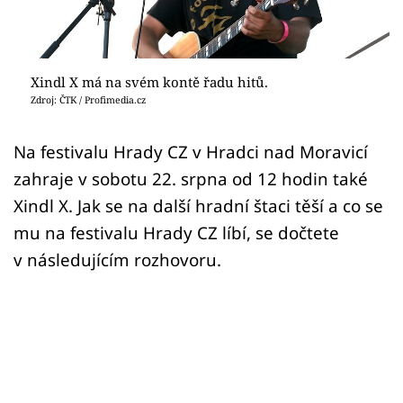
Sex a vztahy
Videa
Xindl X má na svém kontě řadu hitů.
Sledujte prima+
Zdroj: ČTK / Profimedia.cz
Přihlášení
Na festivalu Hrady CZ v Hradci nad Moravicí
zahraje v sobotu 22. srpna od 12 hodin také
Xindl X. Jak se na další hradní štaci těší a co se
Sledujte nás
mu na festivalu Hrady CZ líbí, se dočtete
v následujícím rozhovoru.