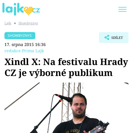
Lajk
■
Showbyznys
Trendy:
KARLOS VÉMOLA
ONLYFANS
SHOWBYZNYS
SDÍLET
SHOPAHOLICADEL
CLASH OF THE STARS
17. srpna 2015 16:36
redakce Prima Lajk
Xindl X: Na festivalu Hrady
CZ je výborné publikum
Témata
Showbyznys
Youtubeři
Virály