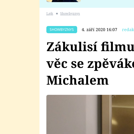
se v Plzni stalo
Lajk
■
Showbyznys
4. září 2020 16:07
redak
SHOWBYZNYS
Zákulisí filmu
věc se zpěvá
Michalem