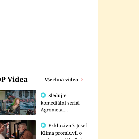
P Videa
Všechna videa
Sledujte
komediální seriál
Agrometal
exkluzivně na
prima+
Exkluzivně: Josef
Klíma promluvil o