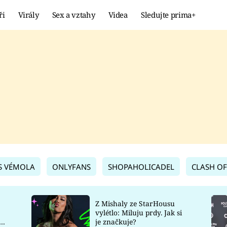
ři
Virály
Sex a vztahy
Videa
Sledujte prima+
Showbyznys
Extrém
VIRÁLY
KURIOZITY
VIDEA
KVÍZY
S VÉMOLA
ONLYFANS
SHOPAHOLICADEL
CLASH OF
Z Mishaly ze StarHousu
vylétlo: Miluju prdy. Jak si
co
je značkuje?