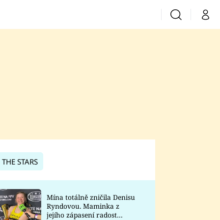
Vyhledávání
Můj 
Prima+
CNN Prima News
Prima Fresh
Prima Living
Prima Zoom
 THE STARS
Prima Lajk
Mína totálně zničila Denisu
Ryndovou. Maminka z
Sledujte nás
jejího zápasení radost