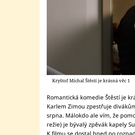
Kryštof Michal Štěstí je krásná věc 1
Romantická komedie Štěstí je kr
Karlem Zimou zpestřuje divákům
srpna. Málokdo ale vím, že pom
režie) je bývalý zpěvák kapely S
K filmu se dostal hned po rozpa