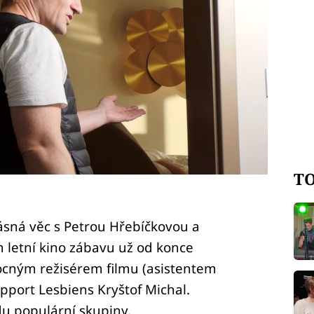
TO
ásná věc s Petrou Hřebíčkovou a
 letní kino zábavu už od konce
ocným režisérem filmu (asistentem
upport Lesbiens Kryštof Michal.
du populární skupiny.