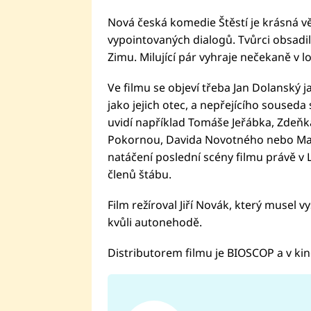
Nová česká komedie Štěstí je krásná v
vypointovaných dialogů. Tvůrci obsadil
Zimu. Milující pár vyhraje nečekaně v lo
Ve filmu se objeví třeba Jan Dolanský j
jako jejich otec, a nepřejícího souseda s
uvidí například Tomáše Jeřábka, Zdeň
Pokornou, Davida Novotného nebo Marti
natáčení poslední scény filmu právě v L
členů štábu.
Film režíroval Jiří Novák, který muse
kvůli autonehodě.
Distributorem filmu je BIOSCOP a v kine