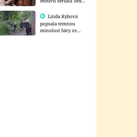
motivu seriálu Sedm
schodů k moci
Linda Rybová
popsala temnou
minulost Sáry ze
seriálu Zákony vlka