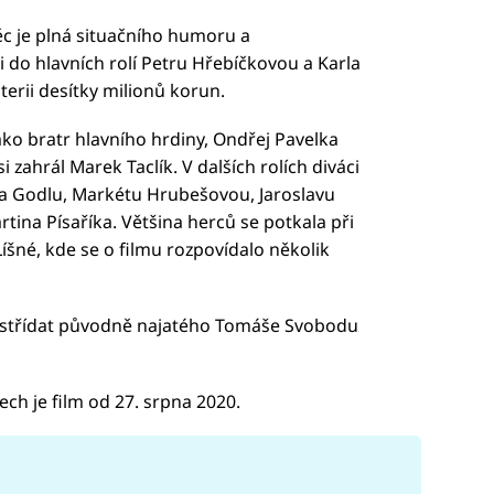
ěc je plná situačního humoru a
i do hlavních rolí Petru Hřebíčkovou a Karla
terii desítky milionů korun.
ako bratr hlavního hrdiny, Ondřej Pavelka
i zahrál Marek Taclík. V dalších rolích diváci
ka Godlu, Markétu Hrubešovou, Jaroslavu
na Písaříka. Většina herců se potkala při
íšné, kde se o filmu rozpovídalo několik
l vystřídat původně najatého Tomáše Svobodu
ch je film od 27. srpna 2020.