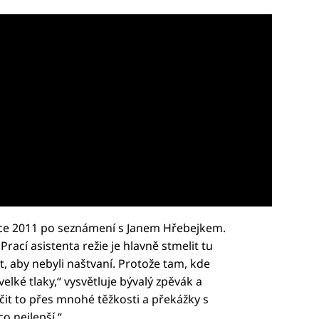
oce 2011 po seznámení s Janem Hřebejkem.
rací asistenta režie je hlavně stmelit tu
, aby nebyli naštvaní. Protože tam, kde
elké tlaky,“ vysvětluje bývalý zpěvák a
it to přes mnohé těžkosti a překážky s
o nejlepší.“