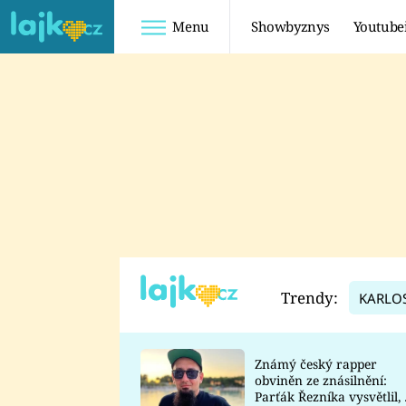
Menu
Showbyznys
Youtube
Youtuberky
Youtubeři
SHOPAHOLICADEL
FATTYPILLOW
ANNA ŠULC
FREESCOOT
SUGAR DENNY
ADAM KAJUMI
LADUŠKA
TADEÁŠ KUBĚNKA
DOMINIKA
DATEL
Trendy:
KARLO
MYSLIVCOVÁ
Známý český rapper
obviněn ze znásilnění:
Parťák Řezníka vysvětlil, 