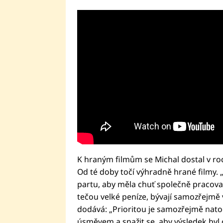
K hraným filmům se Michal dostal v r
Od té doby točí výhradně hrané filmy. „P
partu, aby měla chuť společně pracovat
tečou velké peníze, bývají samozřejmě v
dodává: „Prioritou je samozřejmě natoč
úsměvem a snažit se, aby výsledek byl c