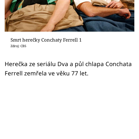
Sex a vztahy
Videa
Sledujte prima+
Smrt herečky Conchaty Ferrell 1
Zdroj: CBS
Přihlášení
Herečka ze seriálu Dva a půl chlapa Conchata
Ferrell zemřela ve věku 77 let.
Sledujte nás