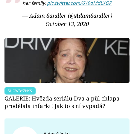
her family.
pic.twitter.com/6Y9oMdLXOP
— Adam Sandler (@AdamSandler)
October 13, 2020
SHOWBYZNYS
GALERIE: Hvězda seriálu Dva a půl chlapa
prodělala infarkt! Jak to s ní vypadá?
Autor článku