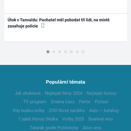
Útok v Tanvaldu: Pachatel měl pobodat tři lidi, na místě
zasahuje policie
Populární témata
Jak zhubnout
Nejlepší filmy 2024
Nejlepší horory
TV program
Změna času
Partie
Počasí
Kdy budou volby
ZOO Nové začátky
Auto – katalog
7 pádů Honzy Dědka
Volby 2025
Svařené víno
Tatarák podle Pohlreicha
Aloe vera