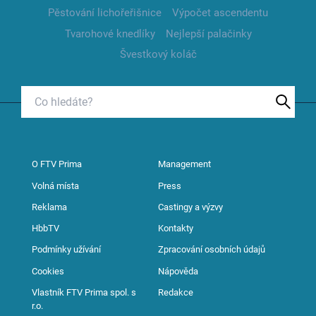
Pěstování lichořeřišnice
Výpočet ascendentu
Tvarohové knedlíky
Nejlepší palačinky
Švestkový koláč
O FTV Prima
Management
Volná místa
Press
Reklama
Castingy a výzvy
HbbTV
Kontakty
Podmínky užívání
Zpracování osobních údajů
Cookies
Nápověda
Vlastník FTV Prima spol. s
Redakce
r.o.