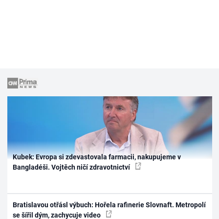
Kubek: Evropa si zdevastovala farmacii, nakupujeme v
Bangladéši. Vojtěch ničí zdravotnictví
Bratislavou otřásl výbuch: Hořela rafinerie Slovnaft. Metropolí
se šířil dým, zachycuje video