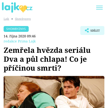
Lajk
■
Showbyznys
Trendy:
KARLOS VÉMOLA
ONLYFANS
SHOWBYZNYS
SDÍLET
SHOPAHOLICADEL
CLASH OF THE STARS
14. října 2020 09:46
redakce Prima Lajk
Zemřela hvězda seriálu
Dva a půl chlapa! Co je
Témata
příčinou smrti?
Showbyznys
Youtubeři
Virály