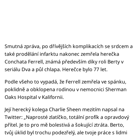
Smutná zpráva, po dřívějších komplikacích se srdcem a
také prodělání infarktu nakonec zemřela herečka
Conchata Ferrell, známá především díky roli Berty v
seriálu Dva a půl chlapa. Herečce bylo 77 let.
Podle všeho to vypadá, že Ferrell zemřela ve spánku,
poklidně a obklopena rodinou v nemocnici Sherman
Oaks Hospital v Kalifornii.
Její herecký kolega Charlie Sheen mezitím napsal na
Twitter: „Naprosté zlatíčko, totální profík a opravdový
přítel. Je to pro mě bolestivá a šokující ztráta. Berto,
tvůj úklid byl trochu podezřelý, ale tvoje práce s lidmi