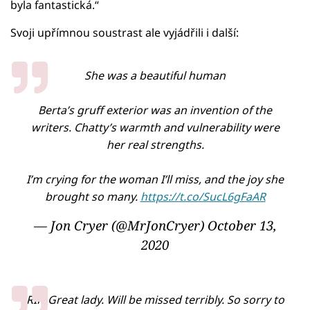
byla fantastická.“
Svoji upřímnou soustrast ale vyjádřili i další:
She was a beautiful human
Berta’s gruff exterior was an invention of the
writers. Chatty’s warmth and vulnerability were
her real strengths.
I’m crying for the woman I’ll miss, and the joy she
brought so many.
https://t.co/SucL6gFaAR
— Jon Cryer (@MrJonCryer)
October 13,
2020
RIP. Great lady. Will be missed terribly. So sorry to