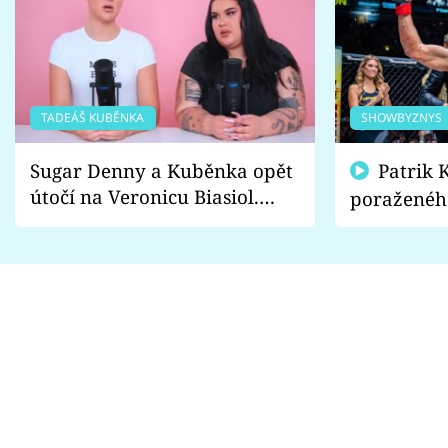
TADEÁŠ KUBĚNKA
SHOWBYZNYS
Sugar Denny a Kuběnka opět
Patrik Kincl se zastal
útočí na Veronicu Biasiol.
poraženéh
Proč je podle nich falešná a
fanoušci n
lže o své nevěře?