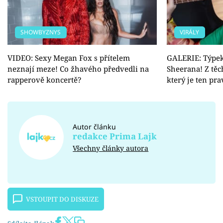
SHOWBYZNYS
VIRÁLY
VIDEO: Sexy Megan Fox s přítelem
GALERIE: Týpek
neznají meze! Co žhavého předvedli na
Sheerana! Z těc
rapperově koncertě?
který je ten pra
Autor článku
redakce Prima Lajk
Všechny články autora
VSTOUPIT DO DISKUZE