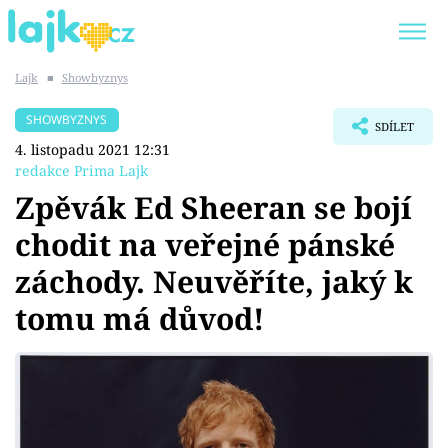
Lajk
■
Showbyznys
Trendy:
KARLOS VÉMOLA
ONLYFANS
SHOWBYZNYS
SDÍLET
SHOPAHOLICADEL
CLASH OF THE STARS
4. listopadu 2021 12:31
redakce Prima Lajk
Zpěvák Ed Sheeran se bojí
chodit na veřejné pánské
Témata
záchody. Neuvěříte, jaký k
Showbyznys
tomu má důvod!
Youtubeři
Virály