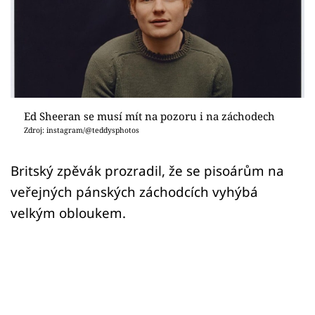
Sex a vztahy
Videa
Sledujte prima+
Přihlášení
Ed Sheeran se musí mít na pozoru i na záchodech
Zdroj: instagram/@teddysphotos
Sledujte nás
Britský zpěvák prozradil, že se pisoárům na
veřejných pánských záchodcích vyhýbá
velkým obloukem.