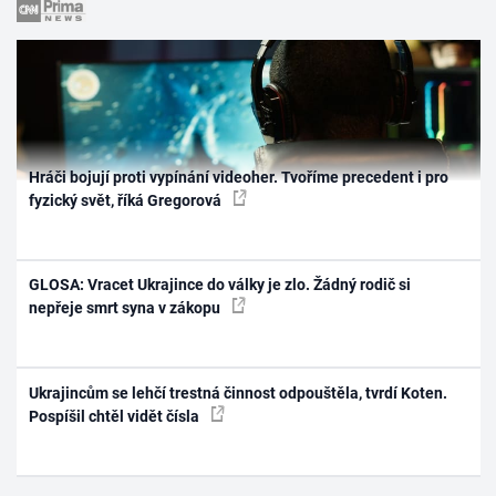
Hráči bojují proti vypínání videoher. Tvoříme precedent i pro
fyzický svět, říká Gregorová
GLOSA: Vracet Ukrajince do války je zlo. Žádný rodič si
nepřeje smrt syna v zákopu
Ukrajincům se lehčí trestná činnost odpouštěla, tvrdí Koten.
Pospíšil chtěl vidět čísla