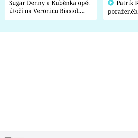
Sugar Denny a Kuběnka opět
Patrik Kincl se zastal
útočí na Veronicu Biasiol.
poraženéh
Proč je podle nich falešná a
fanoušci n
lže o své nevěře?