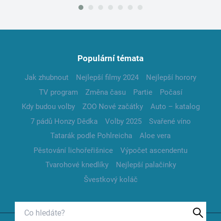
Populární témata
Jak zhubnout
Nejlepší filmy 2024
Nejlepší horory
TV program
Změna času
Partie
Počasí
Kdy budou volby
ZOO Nové začátky
Auto – katalog
7 pádů Honzy Dědka
Volby 2025
Svařené víno
Tatarák podle Pohlreicha
Aloe vera
Pěstování lichořeřišnice
Výpočet ascendentu
Tvarohové knedlíky
Nejlepší palačinky
Švestkový koláč