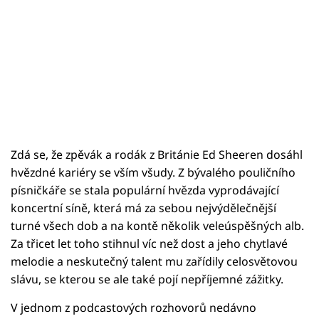
Zdá se, že zpěvák a rodák z Británie Ed Sheeren dosáhl
hvězdné kariéry se vším všudy. Z bývalého pouličního
písničkáře se stala populární hvězda vyprodávající
koncertní síně, která má za sebou nejvýdělečnější
turné všech dob a na kontě několik veleúspěšných alb.
Za třicet let toho stihnul víc než dost a jeho chytlavé
melodie a neskutečný talent mu zařídily celosvětovou
slávu, se kterou se ale také pojí nepříjemné zážitky.
V jednom z podcastových rozhovorů nedávno