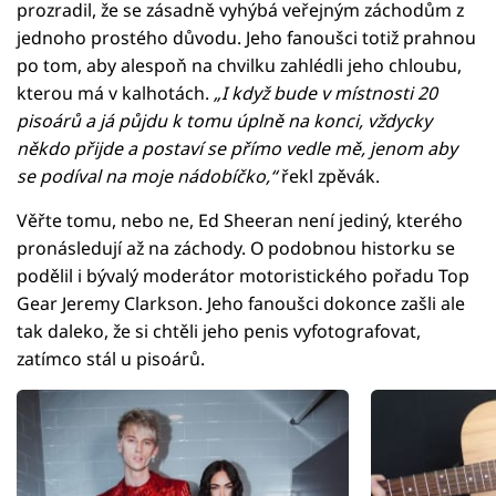
prozradil, že se zásadně vyhýbá veřejným záchodům z
jednoho prostého důvodu. Jeho fanoušci totiž prahnou
po tom, aby alespoň na chvilku zahlédli jeho chloubu,
kterou má v kalhotách.
„I když bude v místnosti 20
pisoárů a já půjdu k tomu úplně na konci, vždycky
někdo přijde a postaví se přímo vedle mě, jenom aby
se podíval na moje nádobíčko,“
řekl zpěvák.
Věřte tomu, nebo ne, Ed Sheeran není jediný, kterého
pronásledují až na záchody. O podobnou historku se
podělil i bývalý moderátor motoristického pořadu Top
Gear Jeremy Clarkson. Jeho fanoušci dokonce zašli ale
tak daleko, že si chtěli jeho penis vyfotografovat,
zatímco stál u pisoárů.