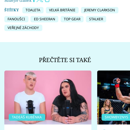
Sdílejte článek
ŠTÍTKY
TOALETA
VELKÁ BRITÁNIE
JEREMY CLARKSON
FANOUŠCI
ED SHEERAN
TOP GEAR
STALKER
VEŘEJNÉ ZÁCHODY
PŘEČTĚTE SI TAKÉ
TADEÁŠ KUBĚNKA
SHOWBYZNYS