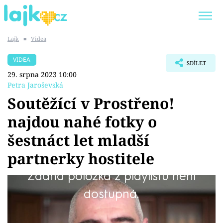
Lajk
■
Videa
Trendy:
KARLOS VÉMOLA
ONLYFANS
VIDEA
SDÍLET
SHOPAHOLICADEL
CLASH OF THE STARS
29. srpna 2023 10:00
Petra Jaroševská
Soutěžící v Prostřeno!
najdou nahé fotky o
Témata
šestnáct let mladší
Showbyznys
partnerky hostitele
Žádná položka z playlistu není
Youtubeři
Úterního hostitele Reného přihlásila do
dostupná.
Virály
Prostřeno! o šestnáct let mladší přítelkyně. Ta
se před kamerou mihne hned několikrát a