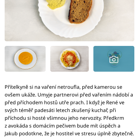
Přítelkyně si na vaření netroufla, před kamerou se
ovšem ukáže. Umyje partnerovi před vařením nádobí a
před příchodem hostů utře prach. I když je René ve
svých téměř padesáti letech zkušený kuchař, při
příchodu si hosté všimnou jeho nervozity. Předkrm
z avokáda s domácím pečivem bude mít úspěch a
Jakub podotkne, že je hostitel ve stresu úplně zbytečně.