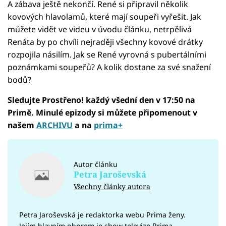
A zábava ještě nekončí. René si připravil několik
kovových hlavolamů, které mají soupeři vyřešit. Jak
můžete vidět ve videu v úvodu článku, netrpělivá
Renáta by po chvíli nejraději všechny kovové drátky
rozpojila násilím. Jak se René vyrovná s pubertálními
poznámkami soupeřů? A kolik dostane za své snažení
bodů?
Sledujte Prostřeno! každý všední den v 17:50 na
Primě. Minulé epizody si můžete připomenout v
našem
ARCHIVU
a na
prima+
Autor článku
Petra Jaroševská
Všechny články autora
Petra Jaroševská je redaktorka webu Prima ženy.
Jejím hlavním oborem je show televize Prima