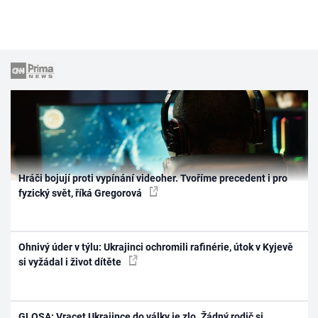
Hráči bojují proti vypínání videoher. Tvoříme precedent i pro
fyzický svět, říká Gregorová
Ohnivý úder v týlu: Ukrajinci ochromili rafinérie, útok v Kyjevě
si vyžádal i život dítěte
GLOSA: Vracet Ukrajince do války je zlo. Žádný rodič si