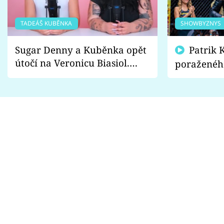
TADEÁŠ KUBĚNKA
SHOWBYZNYS
Sugar Denny a Kuběnka opět
Patrik Kincl se zastal
útočí na Veronicu Biasiol.
poraženéh
Proč je podle nich falešná a
fanoušci n
lže o své nevěře?