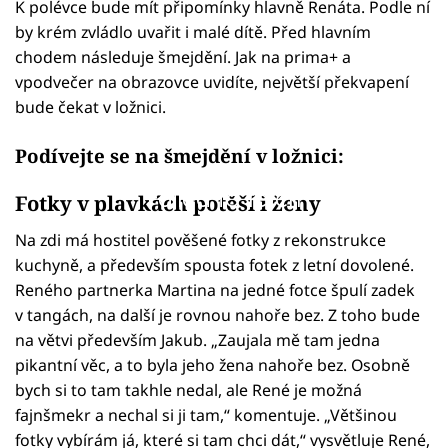
K polévce bude mít připomínky hlavně Renáta. Podle ní
by krém zvládlo uvařit i malé dítě. Před hlavním
chodem následuje šmejdění. Jak na prima+ a
vpodvečer na obrazovce uvidíte, největší překvapení
bude čekat v ložnici.
Podívejte se na šmejdění v ložnici:
Failed to fetch
Fotky v plavkách potěší i ženy
Na zdi má hostitel pověšené fotky z rekonstrukce
kuchyně, a především spousta fotek z letní dovolené.
Reného partnerka Martina na jedné fotce špulí zadek
v tangách, na další je rovnou nahoře bez. Z toho bude
na větvi především Jakub. „Zaujala mě tam jedna
pikantní věc, a to byla jeho žena nahoře bez. Osobně
bych si to tam takhle nedal, ale René je možná
fajnšmekr a nechal si ji tam,“ komentuje. „Většinou
fotky vybírám já, které si tam chci dát,“ vysvětluje René,