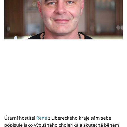
Sex a vztahy
zejména její fotografie zaujmou pánskou část
Videa
osazenstva. Jakub z ní téměř nespustí zrak.
Sledujte prima+
Přihlášení
Sledujte nás
Úterní hostitel
René
z Libereckého kraje sám sebe
popisuje jako výbušného cholerika a skutečně během