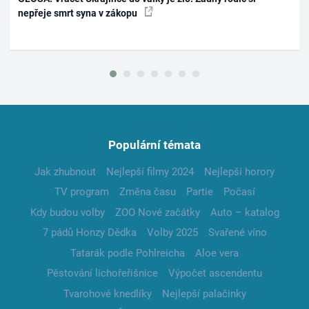
nepřeje smrt syna v zákopu
Populární témata
Jak zhubnout
Nejlepší filmy 2024
Nejlepší horory
TV program
Změna času
Partie
Počasí
Kdy budou volby
ZOO Nové začátky
Auto – katalog
7 pádů Honzy Dědka
Volby 2025
Svařené víno
Tatarák podle Pohlreicha
Aloe vera
Pěstování lichořeřišnice
Výpočet ascendentu
Tvarohové knedlíky
Nejlepší palačinky