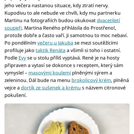
jeho večera nastanou situace, kdy ztratí nervy.
Kupodivu to ale nebude ve chvíli, kdy mu partnerku
Martinu na fotografiích budou okukovat
dvacetiletí
soupeři
. Martina Reného přihlásila do Prostřeno!,
protože dobře a často vaří. Ji samotnou to moc nebaví.
Po pondělním
večeru u Jakuba
se mezi soutěžícími
profiluje jako
taktik Renáta
a všimli si toho i ostatní.
Podle
Evy
se u stolu příliš vyptává. René je na hosty
připraven a vytasí se dokonce s receptem, který sám
vymyslel –
masovými koulemi
plněnými sýrem a
zeleninou. Dál bude na menu
brokolicový krém
, plněná
vejce a
dortík ze sušenek a krému
s názvem citronové
pokušení.