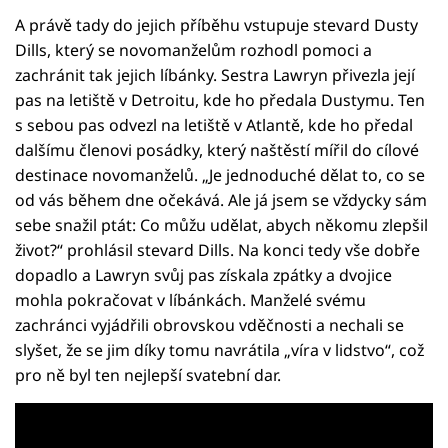
A právě tady do jejich příběhu vstupuje stevard Dusty
Dills, který se novomanželům rozhodl pomoci a
zachránit tak jejich líbánky. Sestra Lawryn přivezla její
pas na letiště v Detroitu, kde ho předala Dustymu. Ten
s sebou pas odvezl na letiště v Atlantě, kde ho předal
dalšímu členovi posádky, který naštěstí mířil do cílové
destinace novomanželů. „Je jednoduché dělat to, co se
od vás během dne očekává. Ale já jsem se vždycky sám
sebe snažil ptát: Co můžu udělat, abych někomu zlepšil
život?“ prohlásil stevard Dills. Na konci tedy vše dobře
dopadlo a Lawryn svůj pas získala zpátky a dvojice
mohla pokračovat v líbánkách. Manželé svému
zachránci vyjádřili obrovskou vděčnosti a nechali se
slyšet, že se jim díky tomu navrátila „víra v lidstvo“, což
pro ně byl ten nejlepší svatební dar.