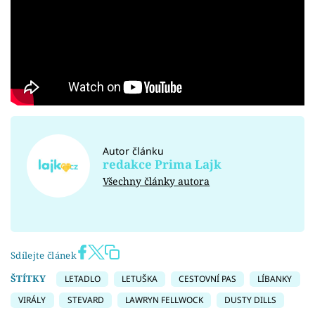
Autor článku
redakce Prima Lajk
Všechny články autora
Sdílejte článek
ŠTÍTKY
LETADLO
LETUŠKA
CESTOVNÍ PAS
LÍBANKY
VIRÁLY
STEVARD
LAWRYN FELLWOCK
DUSTY DILLS