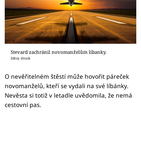
Sex a vztahy
Videa
Sledujte prima+
Přihlášení
Stevard zachránil novomanželům líbanky.
Zdroj: iStock
Sledujte nás
O nevěřitelném štěstí může hovořit páreček
novomanželů, kteří se vydali na své líbánky.
Nevěsta si totiž v letadle uvědomila, že nemá
cestovní pas.