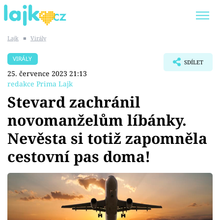
Lajk
■
Virály
Trendy:
KARLOS VÉMOLA
ONLYFANS
VIRÁLY
SDÍLET
SHOPAHOLICADEL
CLASH OF THE STARS
25. července 2023 21:13
redakce Prima Lajk
Stevard zachránil
novomanželům líbánky.
Témata
Nevěsta si totiž zapomněla
Showbyznys
cestovní pas doma!
Youtubeři
Virály