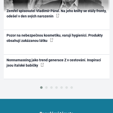
Zemřel spisovatel Vladimír Páral. Na jeho knihy se stály fronty,
odešel v den svých narozenin
Pozor na nebezpečnou kosmetiku, varují hygienici. Produkty
obsahují zakázanou látku
Nonnamaxxing jako trend generace Z v cestování. Inspirací
jsou italské babičky