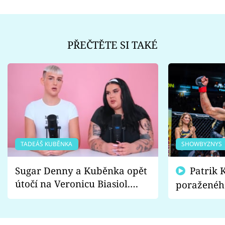
PŘEČTĚTE SI TAKÉ
TADEÁŠ KUBĚNKA
SHOWBYZNYS
Sugar Denny a Kuběnka opět
Patrik Kincl se zastal
útočí na Veronicu Biasiol.
poraženéh
Proč je podle nich falešná a
fanoušci n
lže o své nevěře?