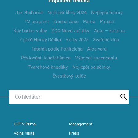
Populární témata
Jak zhubnout
Nejlepší filmy 2024
Nejlepší horory
TV program
Změna času
Partie
Počasí
Kdy budou volby
ZOO Nové začátky
Auto – katalog
7 pádů Honzy Dědka
Volby 2025
Svařené víno
Tatarák podle Pohlreicha
Aloe vera
Pěstování lichořeřišnice
Výpočet ascendentu
Tvarohové knedlíky
Nejlepší palačinky
Švestkový koláč
O FTV Prima
Management
Volná místa
Press