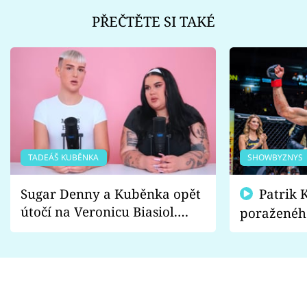
PŘEČTĚTE SI TAKÉ
TADEÁŠ KUBĚNKA
SHOWBYZNYS
Sugar Denny a Kuběnka opět
Patrik Kincl se zastal
útočí na Veronicu Biasiol.
poraženéh
Proč je podle nich falešná a
fanoušci n
lže o své nevěře?