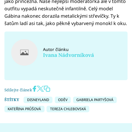
jako princezna. Naše nejlepší moderátorka ale v tomto
outfitu vypadá neskutečně infantilně. Celý model
Gábina nakonec dorazila metalickými střevíčky. Ty k
šatům ladí asi tak, jako pěkně vybarvený monokl k oku.
Autor článku
Ivana Nádvorníková
Sdílejte článek
ŠTÍTKY
DISNEYLAND
ODĚV
GABRIELA PARTYŠOVÁ
KATEŘINA PRŮŠOVÁ
TEREZA CHLEBOVSKÁ