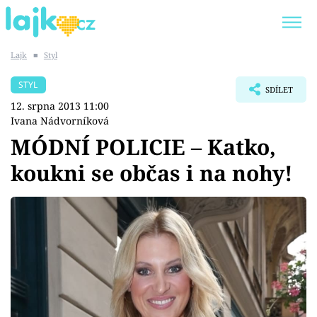
Lajk
■
Styl
Trendy:
KARLOS VÉMOLA
ONLYFANS
STYL
SDÍLET
SHOPAHOLICADEL
CLASH OF THE STARS
12. srpna 2013 11:00
Ivana Nádvorníková
MÓDNÍ POLICIE – Katko,
koukni se občas i na nohy!
Témata
Showbyznys
Youtubeři
Virály