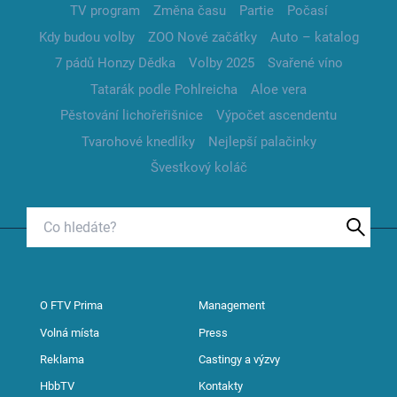
TV program
Změna času
Partie
Počasí
Kdy budou volby
ZOO Nové začátky
Auto – katalog
7 pádů Honzy Dědka
Volby 2025
Svařené víno
Tatarák podle Pohlreicha
Aloe vera
Pěstování lichořeřišnice
Výpočet ascendentu
Tvarohové knedlíky
Nejlepší palačinky
Švestkový koláč
O FTV Prima
Management
Volná místa
Press
Reklama
Castingy a výzvy
HbbTV
Kontakty