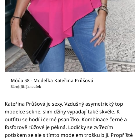
Móda 58 - Modelka Kateřina Průšová
Zdroj: Jiří Janoušek
Kateřina Průšová je sexy. Vzdušný asymetrický top
modelce sekne, slim džíny vypadají také skvěle. K
outfitu se hodí i černé psaníčko. Kombinace černé a
fosforově růžové je pěkná. Lodičky se zvířecím
potiskem se ale s tímto modelem trošku bijí. Propříště