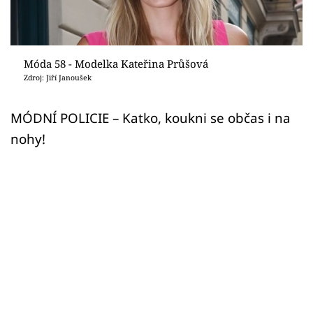
Sex a vztahy
Videa
Móda 58 - Modelka Kateřina Průšová
Sledujte prima+
Zdroj: Jiří Janoušek
Přihlášení
MÓDNÍ POLICIE – Katko, koukni se občas i na
nohy!
Sledujte nás