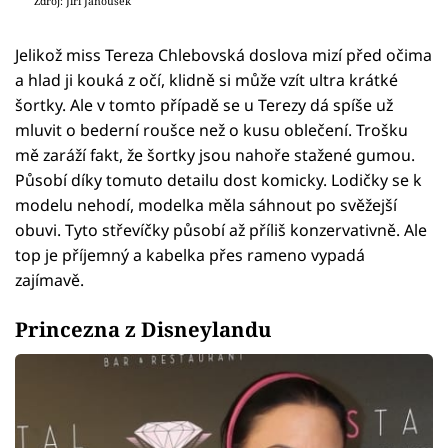
Zdroj: Jiří Janoušek
Jelikož miss Tereza Chlebovská doslova mizí před očima
a hlad ji kouká z očí, klidně si může vzít ultra krátké
šortky. Ale v tomto případě se u Terezy dá spíše už
mluvit o bederní roušce než o kusu oblečení. Trošku
mě zaráží fakt, že šortky jsou nahoře stažené gumou.
Působí díky tomuto detailu dost komicky. Lodičky se k
modelu nehodí, modelka měla sáhnout po svěžejší
obuvi. Tyto střevíčky působí až příliš konzervativně. Ale
top je příjemný a kabelka přes rameno vypadá
zajímavě.
Princezna z Disneylandu