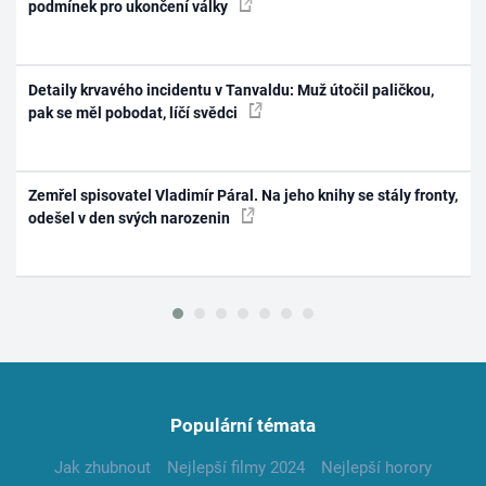
podmínek pro ukončení války
Detaily krvavého incidentu v Tanvaldu: Muž útočil paličkou,
pak se měl pobodat, líčí svědci
Zemřel spisovatel Vladimír Páral. Na jeho knihy se stály fronty,
odešel v den svých narozenin
Populární témata
Jak zhubnout
Nejlepší filmy 2024
Nejlepší horory