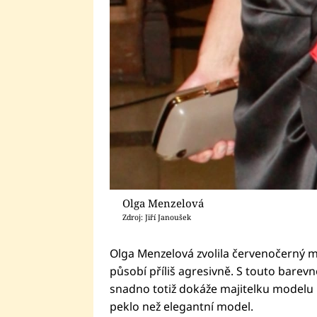
Olga Menzelová
Zdroj: Jiří Janoušek
Olga Menzelová zvolila červenočerný mo
působí příliš agresivně. S touto barev
snadno totiž dokáže majitelku modelu 
peklo než elegantní model.