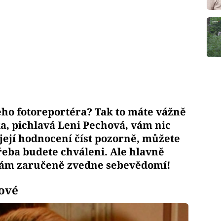
šeho fotoreportéra? Tak to máte vážně
, pichlavá Leni Pechová, vám nic
její hodnocení číst pozorně, můžete
třeba budete chváleni. Ale hlavně
 vám zaručeně zvedne sebevědomí!
ové