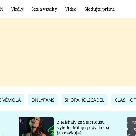
ři
Virály
Sex a vztahy
Videa
Sledujte prima+
Showbyznys
Extrém
VIRÁLY
KURIOZITY
VIDEA
KVÍZY
S VÉMOLA
ONLYFANS
SHOPAHOLICADEL
CLASH OF
Z Mishaly ze StarHousu
vylétlo: Miluju prdy. Jak si
co
je značkuje?