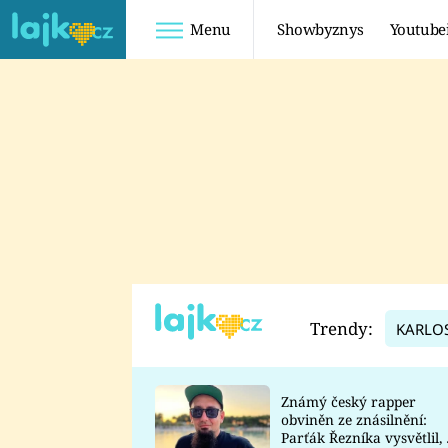
Menu
Showbyznys
Youtube
Youtuberky
Youtubeři
SHOPAHOLICADEL
FATTYPILLOW
ANNA ŠULC
FREESCOOT
SUGAR DENNY
ADAM KAJUMI
LADUŠKA
TADEÁŠ KUBĚNKA
DOMINIKA
DATEL
Trendy:
KARLO
MYSLIVCOVÁ
Známý český rapper
obviněn ze znásilnění:
Parťák Řezníka vysvětlil, 