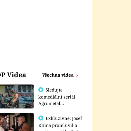
P Videa
Všechna videa
Sledujte
komediální seriál
Agrometal
exkluzivně na
prima+
Exkluzivně: Josef
Klíma promluvil o