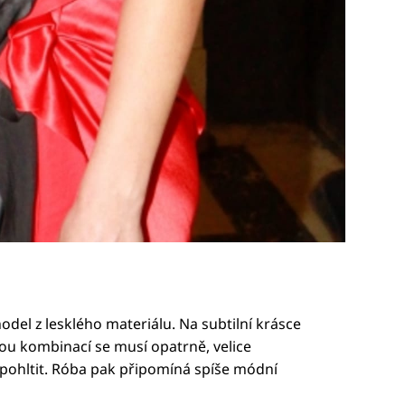
del z lesklého materiálu. Na subtilní krásce
nou kombinací se musí opatrně, velice
pohltit. Róba pak připomíná spíše módní