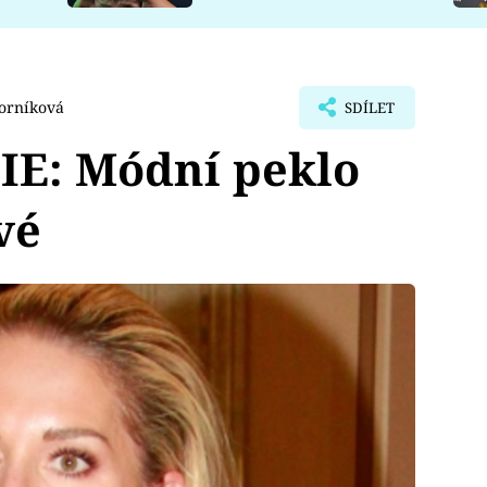
orníková
SDÍLET
E: Módní peklo
vé