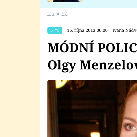
se v Plzni stalo
Lajk
■
Styl
16. října 2013 00:00
Ivana Nádv
STYL
MÓDNÍ POLICI
Olgy Menzelo