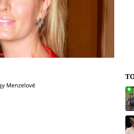
TO
gy Menzelové