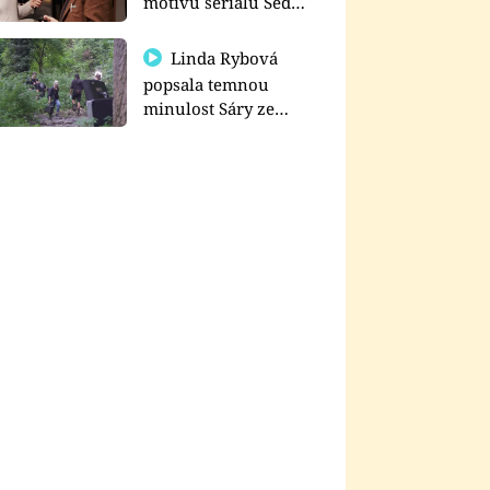
motivu seriálu Sedm
schodů k moci
Linda Rybová
popsala temnou
minulost Sáry ze
seriálu Zákony vlka