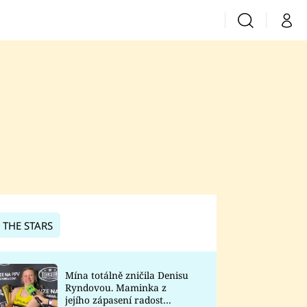
Vyhledávání
Můj 
Prima+
CNN Prima News
Prima Fresh
Prima Living
Prima Zoom
 THE STARS
Prima Lajk
Mína totálně zničila Denisu
Ryndovou. Maminka z
Sledujte nás
jejího zápasení radost