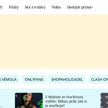
ři
Virály
Sex a vztahy
Videa
Sledujte prima+
Showbyznys
Extrém
VIRÁLY
KURIOZITY
VIDEA
KVÍZY
S VÉMOLA
ONLYFANS
SHOPAHOLICADEL
CLASH OF
Z Mishaly ze StarHousu
vylétlo: Miluju prdy. Jak si
co
je značkuje?