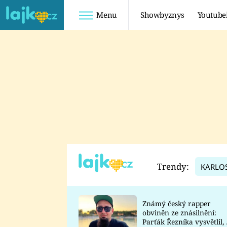
Menu
Showbyznys
Youtube
Youtuberky
Youtubeři
SHOPAHOLICADEL
FATTYPILLOW
ANNA ŠULC
FREESCOOT
SUGAR DENNY
ADAM KAJUMI
LADUŠKA
TADEÁŠ KUBĚNKA
DOMINIKA
DATEL
Trendy:
KARLO
MYSLIVCOVÁ
Známý český rapper
obviněn ze znásilnění:
Parťák Řezníka vysvětlil, 