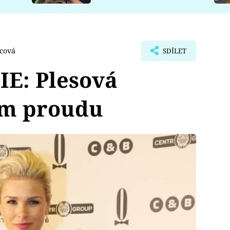
ícová
SDÍLET
E: Plesová
ém proudu