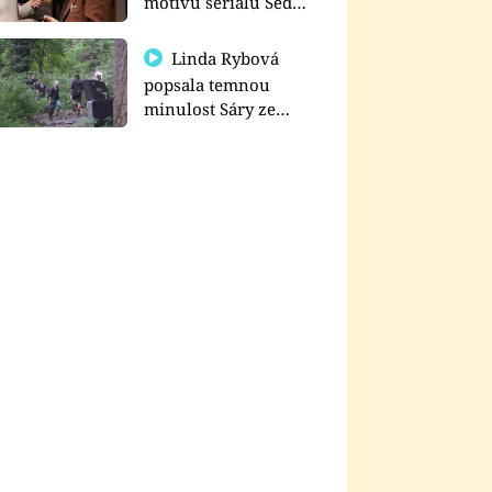
motivu seriálu Sedm
schodů k moci
Linda Rybová
popsala temnou
minulost Sáry ze
seriálu Zákony vlka