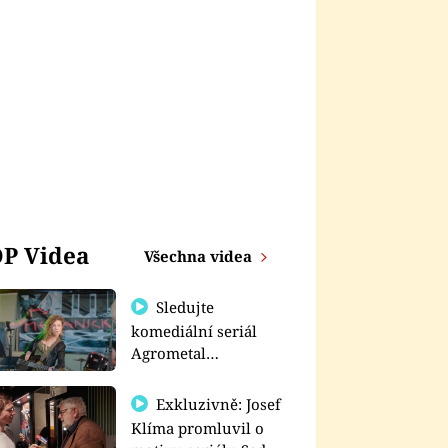
P Videa
Všechna videa
Sledujte
komediální seriál
Agrometal
exkluzivně na
prima+
Exkluzivně: Josef
Klíma promluvil o