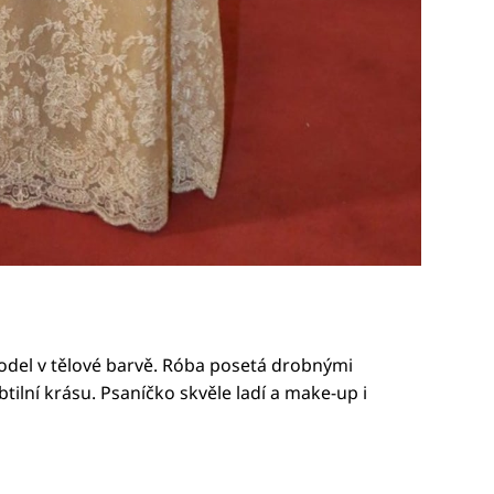
odel v tělové barvě. Róba posetá drobnými
btilní krásu. Psaníčko skvěle ladí a make-up i