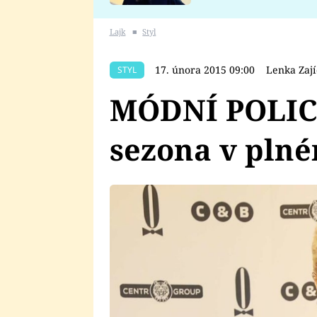
se v Plzni stalo
Lajk
■
Styl
17. února 2015 09:00
Lenka Zaj
STYL
MÓDNÍ POLICI
sezona v pln