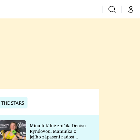
Vyhledávání
Můj 
Prima+
CNN Prima News
Prima Fresh
Prima Living
Prima Zoom
 THE STARS
Prima Lajk
Mína totálně zničila Denisu
Ryndovou. Maminka z
Sledujte nás
jejího zápasení radost