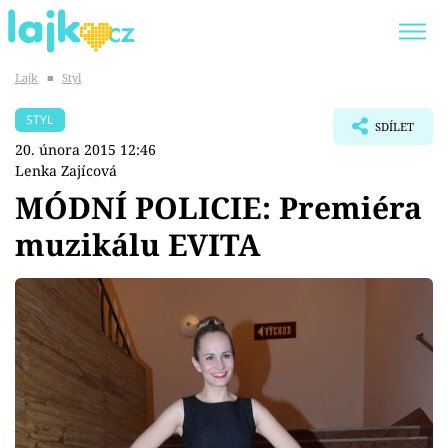
Lajk
■
Styl
Trendy:
KARLOS VÉMOLA
ONLYFANS
STYL
SDÍLET
SHOPAHOLICADEL
CLASH OF THE STARS
20. února 2015 12:46
Lenka Zajícová
MÓDNÍ POLICIE: Premiéra
muzikálu EVITA
Témata
Showbyznys
Youtubeři
Virály