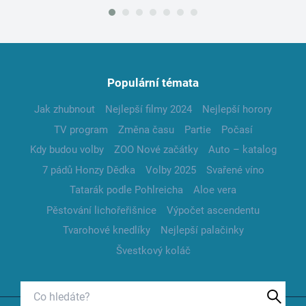
Populární témata
Jak zhubnout
Nejlepší filmy 2024
Nejlepší horory
TV program
Změna času
Partie
Počasí
Kdy budou volby
ZOO Nové začátky
Auto – katalog
7 pádů Honzy Dědka
Volby 2025
Svařené víno
Tatarák podle Pohlreicha
Aloe vera
Pěstování lichořeřišnice
Výpočet ascendentu
Tvarohové knedlíky
Nejlepší palačinky
Švestkový koláč