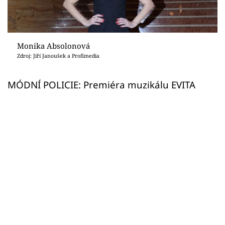
Sex a vztahy
Videa
Monika Absolonová
Sledujte prima+
Zdroj: Jiří Janoušek a Profimedia
Přihlášení
MÓDNÍ POLICIE: Premiéra muzikálu EVITA
Sledujte nás