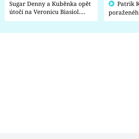
Sugar Denny a Kuběnka opět
Patrik Kincl se zastal
útočí na Veronicu Biasiol.
poraženéh
Proč je podle nich falešná a
fanoušci n
lže o své nevěře?