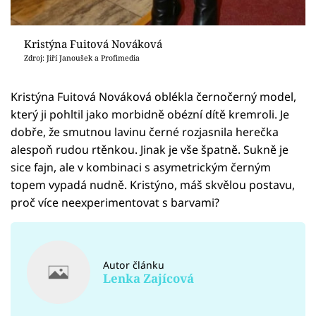
Kristýna Fuitová Nováková
Zdroj: Jiří Janoušek a Profimedia
Kristýna Fuitová Nováková oblékla černočerný model,
který ji pohltil jako morbidně obézní dítě kremroli. Je
dobře, že smutnou lavinu černé rozjasnila herečka
alespoň rudou rtěnkou. Jinak je vše špatně. Sukně je
sice fajn, ale v kombinaci s asymetrickým černým
topem vypadá nudně. Kristýno, máš skvělou postavu,
proč více neexperimentovat s barvami?
Autor článku
Lenka Zajícová