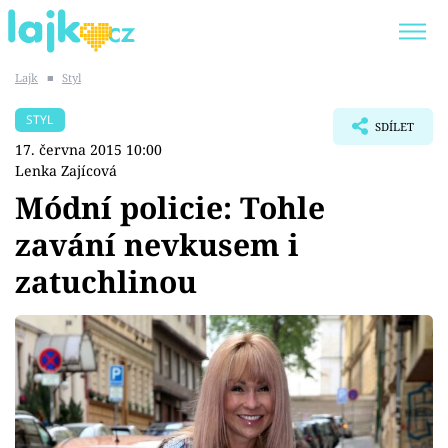
Lajk
■
Styl
Trendy:
KARLOS VÉMOLA
ONLYFANS
STYL
SDÍLET
SHOPAHOLICADEL
CLASH OF THE STARS
17. června 2015 10:00
Lenka Zajícová
Módní policie: Tohle
zavání nevkusem i
Témata
zatuchlinou
Showbyznys
Youtubeři
Virály