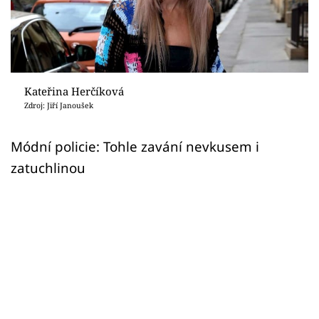
Sex a vztahy
Videa
Sledujte prima+
Kateřina Herčíková
Zdroj: Jiří Janoušek
Přihlášení
Módní policie: Tohle zavání nevkusem i
zatuchlinou
Sledujte nás