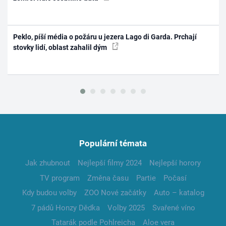
Peklo, píší média o požáru u jezera Lago di Garda. Prchají
stovky lidí, oblast zahalil dým
Populární témata
Jak zhubnout
Nejlepší filmy 2024
Nejlepší horory
TV program
Změna času
Partie
Počasí
Kdy budou volby
ZOO Nové začátky
Auto – katalog
7 pádů Honzy Dědka
Volby 2025
Svařené víno
Tatarák podle Pohlreicha
Aloe vera