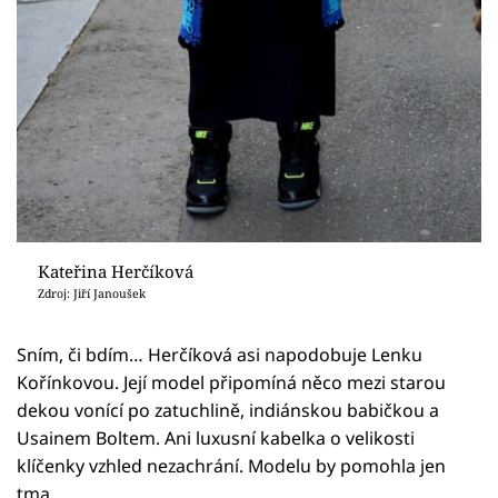
Kateřina Herčíková
Zdroj: Jiří Janoušek
Sním, či bdím… Herčíková asi napodobuje Lenku
Kořínkovou. Její model připomíná něco mezi starou
dekou vonící po zatuchlině, indiánskou babičkou a
Usainem Boltem. Ani luxusní kabelka o velikosti
klíčenky vzhled nezachrání. Modelu by pomohla jen
tma.