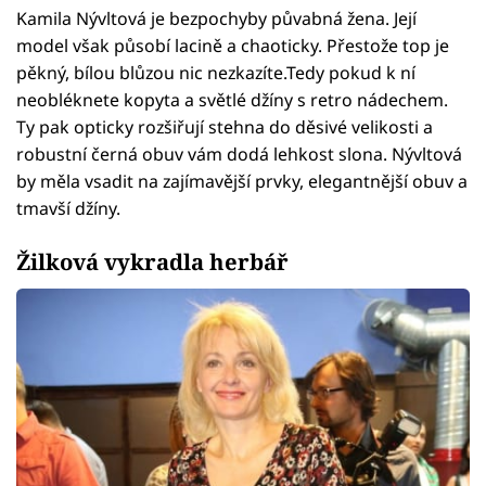
Kamila Nývltová je bezpochyby půvabná žena. Její
model však působí lacině a chaoticky. Přestože top je
pěkný, bílou blůzou nic nezkazíte.Tedy pokud k ní
neobléknete kopyta a světlé džíny s retro nádechem.
Ty pak opticky rozšiřují stehna do děsivé velikosti a
robustní černá obuv vám dodá lehkost slona. Nývltová
by měla vsadit na zajímavější prvky, elegantnější obuv a
tmavší džíny.
Žilková vykradla herbář