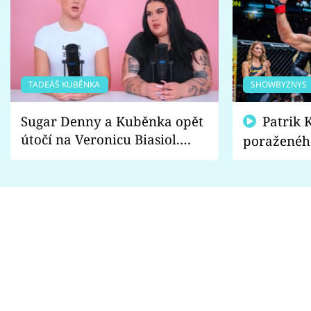
TADEÁŠ KUBĚNKA
SHOWBYZNYS
Sugar Denny a Kuběnka opět
Patrik Kincl se zastal
útočí na Veronicu Biasiol.
poraženéh
Proč je podle nich falešná a
fanoušci n
lže o své nevěře?