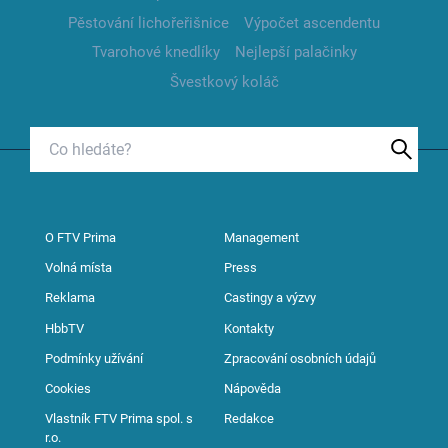
Pěstování lichořeřišnice
Výpočet ascendentu
Tvarohové knedlíky
Nejlepší palačinky
Švestkový koláč
O FTV Prima
Management
Volná místa
Press
Reklama
Castingy a výzvy
HbbTV
Kontakty
Podmínky užívání
Zpracování osobních údajů
Cookies
Nápověda
Vlastník FTV Prima spol. s
Redakce
r.o.