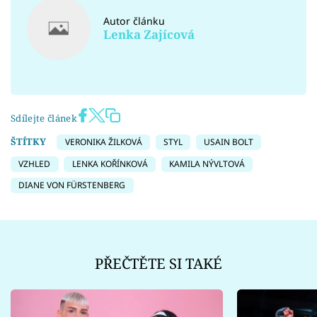
Autor článku
Lenka Zajícová
Sdílejte článek
ŠTÍTKY
VERONIKA ŽILKOVÁ
STYL
USAIN BOLT
VZHLED
LENKA KOŘÍNKOVÁ
KAMILA NÝVLTOVÁ
DIANE VON FÜRSTENBERG
PŘEČTĚTE SI TAKÉ