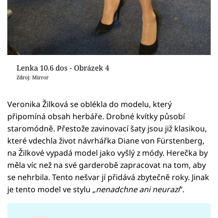
Lenka 10.6 dos - Obrázek 4
Zdroj: Mirror
Veronika Žilková se oblékla do modelu, který
připomíná obsah herbáře. Drobné kvítky působí
staromódně. Přestože zavinovací šaty jsou již klasikou,
které vdechla život návrhářka Diane von Fürstenberg,
na Žilkové vypadá model jako vyšlý z módy. Herečka by
měla víc než na své garderobě zapracovat na tom, aby
se nehrbila. Tento nešvar jí přidává zbytečně roky. Jinak
je tento model ve stylu
„
nenadchne ani neurazí
“.