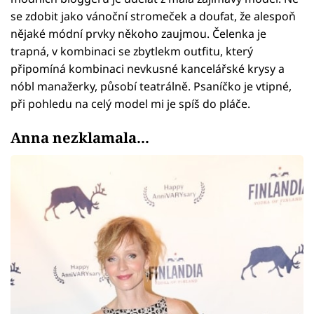
se zdobit jako vánoční stromeček a doufat, že alespoň
nějaké módní prvky někoho zaujmou. Čelenka je
trapná, v kombinaci se zbytlekm outfitu, který
připomíná kombinaci nevkusné kancelářské krysy a
nóbl manažerky, působí teatrálně. Psaníčko je vtipné,
při pohledu na celý model mi je spíš do pláče.
Anna nezklamala...