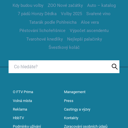
Kdy budou volby
ZOO Nové začátky
Auto – katalog
7 pádů Honzy Dědka
Volby 2025
Svařené víno
Tatarák podle Pohlreicha
Aloe vera
Pěstování lichořeřišnice
Výpočet ascendentu
Tvarohové knedlíky
Nejlepší palačinky
Švestkový koláč
O FTV Prima
Management
Volná místa
Press
Reklama
Castingy a výzvy
HbbTV
Kontakty
Podmínky užívání
Zpracování osobních údajů