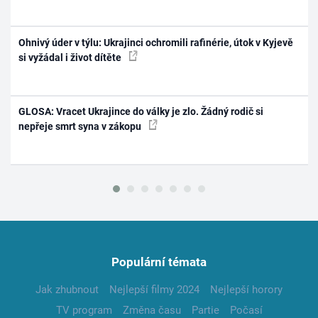
Ohnivý úder v týlu: Ukrajinci ochromili rafinérie, útok v Kyjevě
si vyžádal i život dítěte
GLOSA: Vracet Ukrajince do války je zlo. Žádný rodič si
nepřeje smrt syna v zákopu
Populární témata
Jak zhubnout
Nejlepší filmy 2024
Nejlepší horory
TV program
Změna času
Partie
Počasí