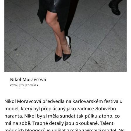
Nikol Moravcová
Zdroj: Jiří Janoušek
Nikol Moravcová předvedla na karlovarském festivalu
model, který byl přeplácaný jako zadnice zlobivého
haranta. Nikol by si měla sundat tak půlku z toho, co
má na sobě. Trapné detaily jsou okoukané. Talent
módních bloggerů je udělat z mála zajímavý model. Ne