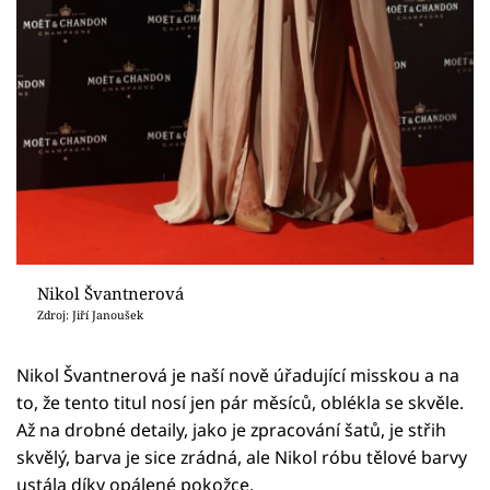
Nikol Švantnerová
Zdroj: Jiří Janoušek
Nikol Švantnerová je naší nově úřadující misskou a na
to, že tento titul nosí jen pár měsíců, oblékla se skvěle.
Až na drobné detaily, jako je zpracování šatů, je střih
skvělý, barva je sice zrádná, ale Nikol róbu tělové barvy
ustála díky opálené pokožce.