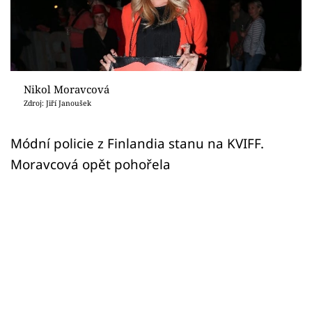
Sex a vztahy
Videa
Sledujte prima+
Nikol Moravcová
Zdroj: Jiří Janoušek
Přihlášení
Módní policie z Finlandia stanu na KVIFF.
Moravcová opět pohořela
Sledujte nás