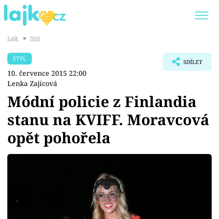
Lajk
■
Styl
Trendy:
KARLOS VÉMOLA
ONLYFANS
STYL
SDÍLET
SHOPAHOLICADEL
CLASH OF THE STARS
10. července 2015 22:00
Lenka Zajícová
Módní policie z Finlandia
stanu na KVIFF. Moravcová
Témata
opět pohořela
Showbyznys
Youtubeři
Virály