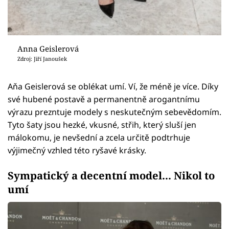
Anna Geislerová
Zdroj: Jiří Janoušek
Aňa Geislerová se oblékat umí. Ví, že méně je více. Díky
své hubené postavě a permanentně arogantnímu
výrazu prezntuje modely s neskutečným sebevědomím.
Tyto šaty jsou hezké, vkusné, střih, který sluší jen
málokomu, je nevšední a zcela určitě podtrhuje
výjimečný vzhled této ryšavé krásky.
Sympatický a decentní model... Nikol to
umí