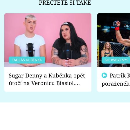
PŘEČTĚTE SI TAKÉ
TADEÁŠ KUBĚNKA
SHOWBYZNYS
Sugar Denny a Kuběnka opět
Patrik Kincl se zastal
útočí na Veronicu Biasiol.
poraženéh
Proč je podle nich falešná a
fanoušci n
lže o své nevěře?