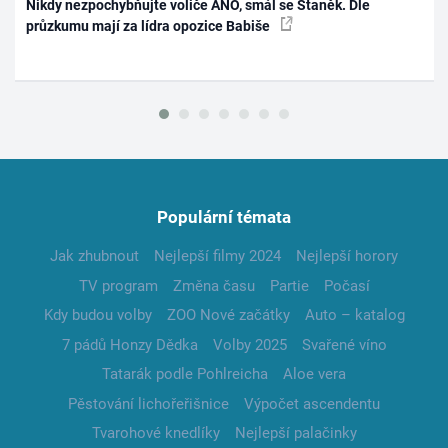
Nikdy nezpochybňujte voliče ANO, smál se Staněk. Dle
průzkumu mají za lídra opozice Babiše
Populární témata
Jak zhubnout
Nejlepší filmy 2024
Nejlepší horory
TV program
Změna času
Partie
Počasí
Kdy budou volby
ZOO Nové začátky
Auto – katalog
7 pádů Honzy Dědka
Volby 2025
Svařené víno
Tatarák podle Pohlreicha
Aloe vera
Pěstování lichořeřišnice
Výpočet ascendentu
Tvarohové knedlíky
Nejlepší palačinky