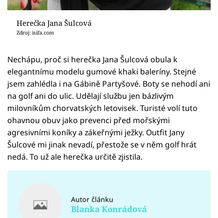
Herečka Jana Šulcová
Zdroj: isifa.com
Nechápu, proč si herečka Jana Šulcová obula k
elegantnímu modelu gumové khaki baleríny. Stejné
jsem zahlédla i na Gábině Partyšové. Boty se nehodí ani
na golf ani do ulic. Udělají službu jen bázlivým
milovníkům chorvatských letovisek. Turisté volí tuto
ohavnou obuv jako prevenci před mořskými
agresivními koníky a zákeřnými ježky. Outfit Jany
Šulcové mi jinak nevadí, přestože se v něm golf hrát
nedá. To už ale herečka určitě zjistila.
Autor článku
Blanka Konrádová