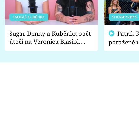
TADEÁŠ KUBĚNKA
SHOWBYZNYS
Sugar Denny a Kuběnka opět
Patrik Kincl se zastal
útočí na Veronicu Biasiol.
poraženéh
Proč je podle nich falešná a
fanoušci n
lže o své nevěře?