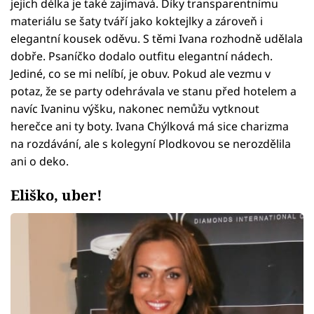
jejich délka je také zajímavá. Díky transparentnímu
materiálu se šaty tváří jako koktejlky a zároveň i
elegantní kousek oděvu. S těmi Ivana rozhodně udělala
dobře. Psaníčko dodalo outfitu elegantní nádech.
Jediné, co se mi nelíbí, je obuv. Pokud ale vezmu v
potaz, že se party odehrávala ve stanu před hotelem a
navíc Ivaninu výšku, nakonec nemůžu vytknout
herečce ani ty boty. Ivana Chýlková má sice charizma
na rozdávání, ale s kolegyní Plodkovou se nerozdělila
ani o deko.
Eliško, uber!