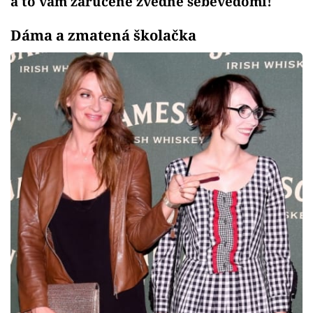
a to vám zaručeně zvedne sebevědomí!
Dáma a zmatená školačka