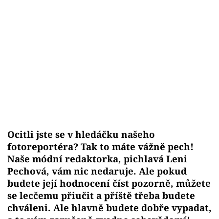
Sex a vztahy
Videa
Sledujte prima+
Přihlášení
Sledujte nás
Ocitli jste se v hledáčku našeho
fotoreportéra? Tak to máte vážně pech!
Naše módní redaktorka, pichlavá Leni
Pechová, vám nic nedaruje. Ale pokud
budete její hodnocení číst pozorně, můžete
se lecčemu přiučit a příště třeba budete
chváleni. Ale hlavně budete dobře vypadat,