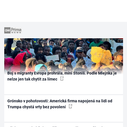
Boj s migranty Evropa prohrála, míní Stoniš. Podle Mlejnka je
nelze jen tak chytit za límec
Grónsko v pohotovosti: Americká firma napojená na lidi od
Trumpa chystá vrty bez povolení