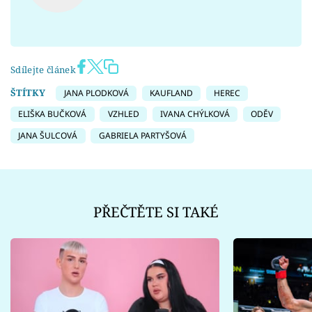
Sdílejte článek
ŠTÍTKY
JANA PLODKOVÁ
KAUFLAND
HEREC
ELIŠKA BUČKOVÁ
VZHLED
IVANA CHÝLKOVÁ
ODĚV
JANA ŠULCOVÁ
GABRIELA PARTYŠOVÁ
PŘEČTĚTE SI TAKÉ