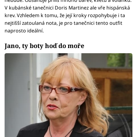
nebude. Obsahuje příliš mnoho barev, květů a volánků.
V kubánské tanečnici Doris Martinez ale vře hispánská
krev. Vzhledem k tomu, že její kroky rozpohybuje i ta
nejtišší zatoulaná nota, je pro tanečnici tento outfit
naprosto ideální.
Jano, ty boty hoď do moře