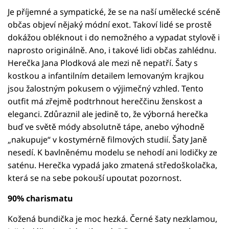
Je příjemné a sympatické, že se na naší umělecké scéně
občas objeví nějaký módní exot. Takoví lidé se prostě
dokážou obléknout i do nemožného a vypadat stylově i
naprosto originálně. Ano, i takové lidi občas zahlédnu.
Herečka Jana Plodková ale mezi ně nepatří. Šaty s
kostkou a infantilním detailem lemovaným krajkou
jsou žalostným pokusem o výjimečný vzhled. Tento
outfit má zřejmě podtrhnout hereččinu ženskost a
eleganci. Zdůraznil ale jedině to, že výborná herečka
buď ve světě módy absolutně tápe, anebo výhodně
„nakupuje“ v kostymérně filmových studií. Šaty Janě
nesedí. K bavlněnému modelu se nehodí ani lodičky ze
saténu. Herečka vypadá jako zmatená středoškolačka,
která se na sebe pokouší upoutat pozornost.
90% charismatu
Kožená bundička je moc hezká. Černé šaty nezklamou,