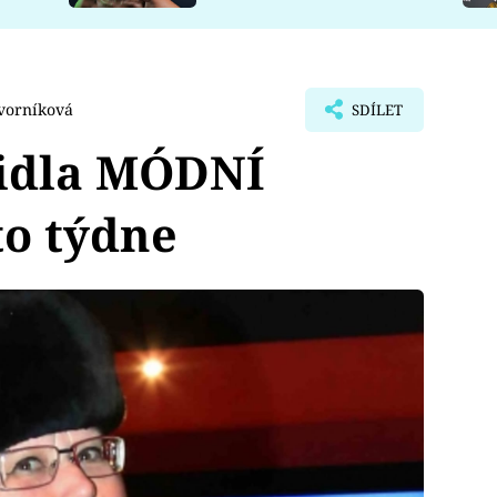
vorníková
SDÍLET
šidla MÓDNÍ
to týdne