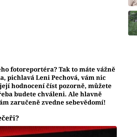
šeho fotoreportéra? Tak to máte vážně
, pichlavá Leni Pechová, vám nic
její hodnocení číst pozorně, můžete
třeba budete chváleni. Ale hlavně
 vám zaručeně zvedne sebevědomí!
ečeři?