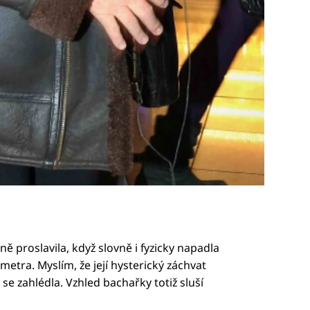
ě proslavila, když slovně i fyzicky napadla
etra. Myslím, že její hysterický záchvat
e zahlédla. Vzhled bachařky totiž sluší