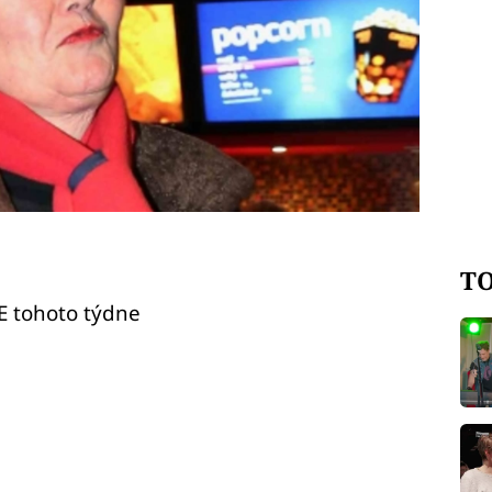
TO
E tohoto týdne