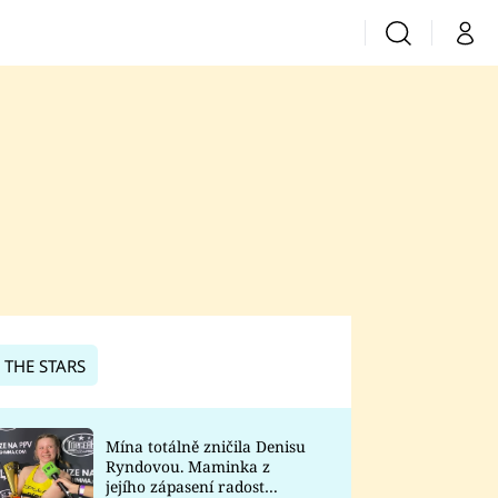
Vyhledávání
Můj 
Prima+
CNN Prima News
Prima Fresh
Prima Living
Prima Zoom
 THE STARS
Prima Lajk
Mína totálně zničila Denisu
Ryndovou. Maminka z
Sledujte nás
jejího zápasení radost