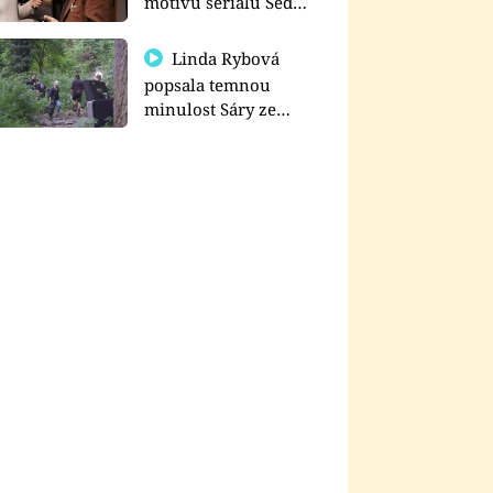
motivu seriálu Sedm
schodů k moci
Linda Rybová
popsala temnou
minulost Sáry ze
seriálu Zákony vlka