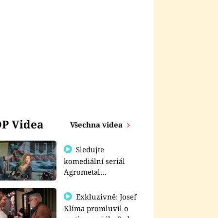
P Videa
Všechna videa
Sledujte
komediální seriál
Agrometal
exkluzivně na
prima+
Exkluzivně: Josef
Klíma promluvil o