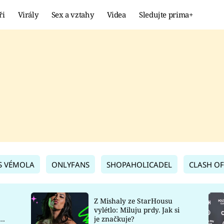
ři
Virály
Sex a vztahy
Videa
Sledujte prima+
Showbyznys
Extrém
VIRÁLY
KURIOZITY
VIDEA
KVÍZY
S VÉMOLA
ONLYFANS
SHOPAHOLICADEL
CLASH OF
Z Mishaly ze StarHousu
vylétlo: Miluju prdy. Jak si
co
je značkuje?