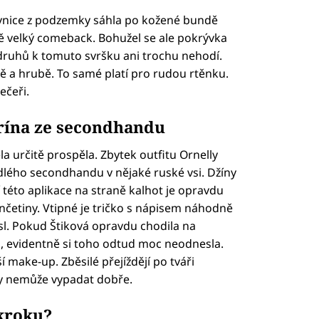
ovnice z podzemky sáhla po kožené bundě
obě velký comeback. Bohužel se ale pokrývka
druhů k tomuto svršku ani trochu nehodí.
ě a hrubě. To samé platí pro rudou rtěnku.
ečeři.
trína ze secondhandu
la určitě prospěla. Zbytek outfitu Ornelly
adlého secondhandu v nějaké ruské vsi. Džíny
této aplikace na straně kalhot je opravdu
nčetiny. Vtipné je tričko s nápisem náhodně
l. Pokud Štiková opravdu chodila na
h, evidentně si toho odtud moc neodnesla.
í make-up. Zběsilé přejíždějí po tváři
y nemůže vypadat dobře.
zkroku?