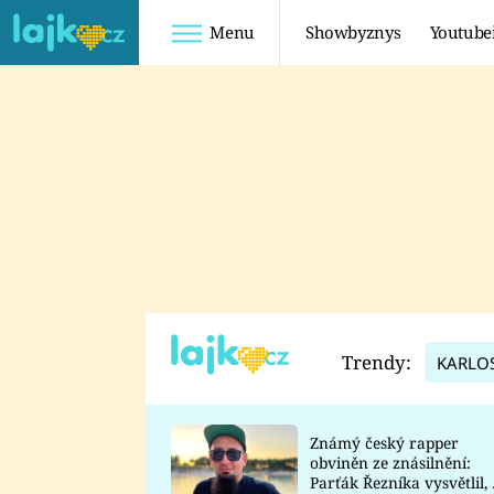
Menu
Showbyznys
Youtube
Youtuberky
Youtubeři
SHOPAHOLICADEL
FATTYPILLOW
ANNA ŠULC
FREESCOOT
SUGAR DENNY
ADAM KAJUMI
LADUŠKA
TADEÁŠ KUBĚNKA
DOMINIKA
DATEL
Trendy:
KARLO
MYSLIVCOVÁ
Známý český rapper
obviněn ze znásilnění:
Parťák Řezníka vysvětlil, 