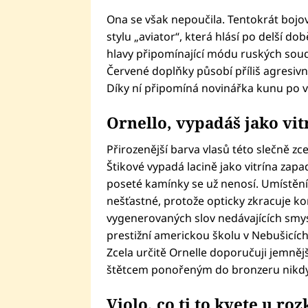
Ona se však nepoučila. Tentokrát boj
stylu „aviator“, která hlásí po delší d
hlavy připomínající módu ruských sou
Červené doplňky působí příliš agresivn
Díky ní připomíná novinářka kunu po v
Ornello, vypadáš jako vi
Přirozenější barva vlasů této slečně zce
Štikové vypadá lacině jako vitrína zap
poseté kamínky se už nenosí. Umístění 
nešťastné, protože opticky zkracuje ko
vygenerovaných slov nedávajících smys
prestižní americkou školu v Nebušicíc
Zcela určitě Ornelle doporučuji jemnějš
štětcem ponořeným do bronzeru nikd
Violo, co ti to kvete u ro