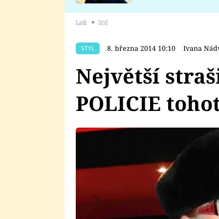
se v Plzni stalo
Lajk
■
Styl
8. března 2014 10:10
Ivana Nád
STYL
Největší stra
POLICIE toho