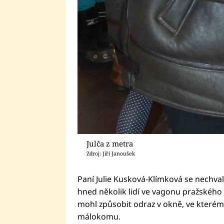
Julča z metra
Zdroj: Jiří Janoušek
Paní Julie Kusková-Klímková se nechvaln
hned několik lidí ve vagonu pražského m
mohl způsobit odraz v okně, ve kterém s
málokomu.