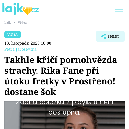
Lajk
■
Videa
Trendy:
KARLOS VÉMOLA
ONLYFANS
VIDEA
SDÍLET
SHOPAHOLICADEL
CLASH OF THE STARS
13. listopadu 2023 10:00
Petra Jaroševská
Takhle křičí pornohvězda
strachy. Rika Fane při
Témata
útoku fretky v Prostřeno!
Showbyznys
dostane šok
Žádná položka z playlistu není
Youtubeři
Ve speciálu Prostřeno! se tento týden poperou
dostupná.
Virály
o výhru hvězdy, které jsou úspěšné na
sociálních sítích. V pondělí se k plotně postaví