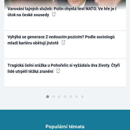
Varování tajných služeb: Putin chystá test NATO. Ve hře je i
útok na české sousedy
Vyhýbá se generace Z vedoucím pozicím? Podle sociologů
mladí kariéru obětují jistotě
Tragická čelní srážka u Pohořelic si vyžádala dva životy. Čtyři
lidé utrpěli těžká zranění
Populární témata