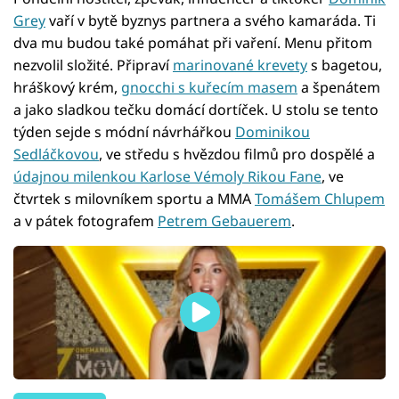
Grey
vaří v bytě byznys partnera a svého kamaráda. Ti
dva mu budou také pomáhat při vaření. Menu přitom
nezvolil složité. Připraví
marinované krevety
s bagetou,
hráškový krém,
gnocchi s kuřecím masem
a špenátem
a jako sladkou tečku domácí dortíček. U stolu se tento
týden sejde s módní návrhářkou
Dominikou
Sedláčkovou
, ve středu s hvězdou filmů pro dospělé a
údajnou milenkou Karlose Vémoly Rikou Fane
, ve
čtvrtek s milovníkem sportu a MMA
Tomášem Chlupem
a v pátek fotografem
Petrem Gebauerem
.