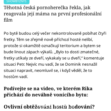
SHOWBYZNYS
Těhotná česká pornoherečka řekla, jak
reagovala její máma na první profesionální
film
Po bytě budou celý večer nekontrolovaně pobíhat čtyři
fretky. Těm se zřejmě nově příchozí hosté nelíbí,
protože si okamžitě označkují teritorium a bytem se
bude linout zápach výkalů. „Bylo to dosti zmatečné,
fretky utíkaly ze dveří, vykakaly se u dveří,“ komentuje
situaci Petr. Nejvíc mu vadí, že se Dominik nesnažil
situaci napravit, neomluvil se, i když věděl, že to
hostům vadí.
Podívejte se na video, ve kterém Rika
přichází do nevábně vonícího bytu:
Failed to fetch
Ovlivní obtěžování hostů bodování?