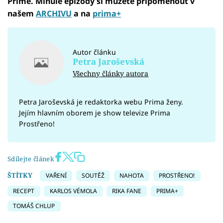
Primě. Minulé epizody si můžete připomenout v
našem
ARCHIVU
a na
prima+
Autor článku
Petra Jaroševská
Všechny články autora
Petra Jaroševská je redaktorka webu Prima ženy.
Jejím hlavním oborem je show televize Prima
Prostřeno!
Sdílejte článek
ŠTÍTKY
VAŘENÍ
SOUTĚŽ
NAHOTA
PROSTŘENO!
RECEPT
KARLOS VÉMOLA
RIKA FANE
PRIMA+
TOMÁŠ CHLUP