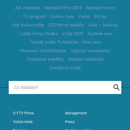
Jak zhubnout
Nejlepší filmy 2024
Nejlepší horory
TV program
Změna času
Partie
Počasí
Kdy budou volby
ZOO Nové začátky
Auto – katalog
7 pádů Honzy Dědka
Volby 2025
Svařené víno
Tatarák podle Pohlreicha
Aloe vera
Pěstování lichořeřišnice
Výpočet ascendentu
Tvarohové knedlíky
Nejlepší palačinky
Švestkový koláč
O FTV Prima
Management
Volná místa
Press