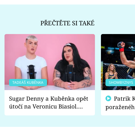
PŘEČTĚTE SI TAKÉ
TADEÁŠ KUBĚNKA
SHOWBYZNYS
Sugar Denny a Kuběnka opět
Patrik Kincl se zastal
útočí na Veronicu Biasiol.
poraženéh
Proč je podle nich falešná a
fanoušci n
lže o své nevěře?