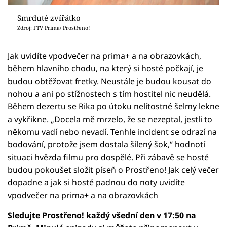
Smrduté zvířátko
Zdroj: FTV Prima/ Prostřeno!
Jak uvidíte vpodvečer na prima+ a na obrazovkách,
během hlavního chodu, na který si hosté počkají, je
budou obtěžovat fretky. Neustále je budou kousat do
nohou a ani po stížnostech s tím hostitel nic neudělá.
Během dezertu se Rika po útoku nelítostné šelmy lekne
a vykřikne. „Docela mě mrzelo, že se nezeptal, jestli to
někomu vadí nebo nevadí. Tenhle incident se odrazí na
bodování, protože jsem dostala šílený šok,“ hodnotí
situaci hvězda filmu pro dospělé. Při zábavě se hosté
budou pokoušet složit píseň o Prostřeno! Jak celý večer
dopadne a jak si hosté padnou do noty uvidíte
vpodvečer na prima+ a na obrazovkách
Sledujte Prostřeno! každý všední den v 17:50 na