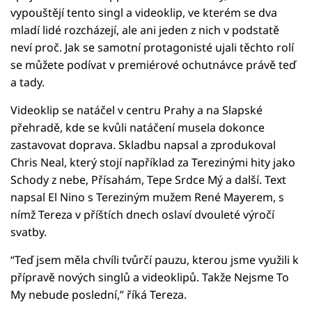
vypouštějí tento singl a videoklip, ve kterém se dva
mladí lidé rozcházejí, ale ani jeden z nich v podstatě
neví proč. Jak se samotní protagonisté ujali těchto rolí
se můžete podívat v premiérové ochutnávce právě teď
a tady.
Videoklip se natáčel v centru Prahy a na Slapské
přehradě, kde se kvůli natáčení musela dokonce
zastavovat doprava. Skladbu napsal a zprodukoval
Chris Neal, který stojí například za Terezinými hity jako
Schody z nebe, Přísahám, Tepe Srdce Mý a další. Text
napsal El Nino s Tereziným mužem René Mayerem, s
nímž Tereza v příštích dnech oslaví dvouleté výročí
svatby.
“Teď jsem měla chvíli tvůrčí pauzu, kterou jsme využili k
přípravě nových singlů a videoklipů. Takže Nejsme To
My nebude poslední,” říká Tereza.