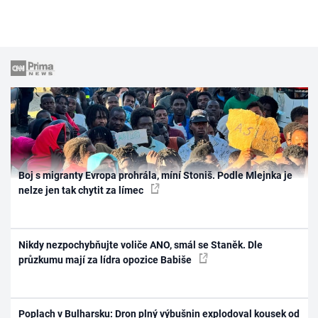
Boj s migranty Evropa prohrála, míní Stoniš. Podle Mlejnka je
nelze jen tak chytit za límec
Nikdy nezpochybňujte voliče ANO, smál se Staněk. Dle
průzkumu mají za lídra opozice Babiše
Poplach v Bulharsku: Dron plný výbušnin explodoval kousek od