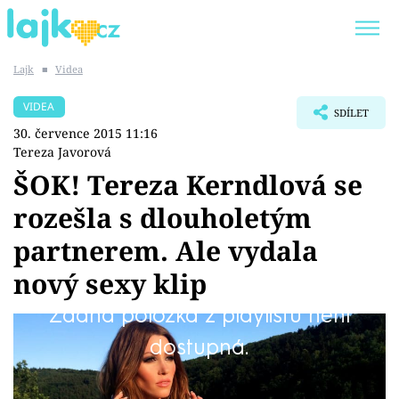
Lajk
■
Videa
Trendy:
KARLOS VÉMOLA
ONLYFANS
VIDEA
SDÍLET
SHOPAHOLICADEL
CLASH OF THE STARS
30. července 2015 11:16
Tereza Javorová
ŠOK! Tereza Kerndlová se
rozešla s dlouholetým
Témata
partnerem. Ale vydala
Showbyznys
nový sexy klip
Žádná položka z playlistu není
Youtubeři
Ovšem ne ve skutečnosti, ale jen v novém
dostupná.
Virály
videoklipu k singlu Nejsme To My. Tereza je
totiž šťastně vdaná za svého muže Reného