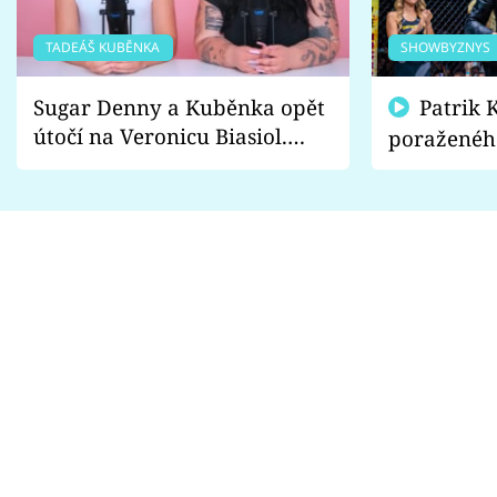
TADEÁŠ KUBĚNKA
SHOWBYZNYS
Sugar Denny a Kuběnka opět
Patrik Kincl se zastal
útočí na Veronicu Biasiol.
poraženéh
Proč je podle nich falešná a
fanoušci n
lže o své nevěře?