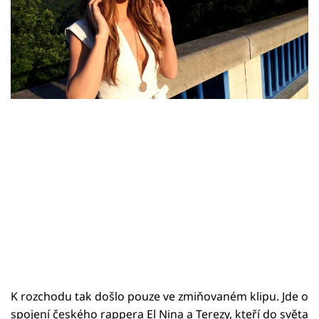
Sex a vztahy
Mayera a nic nenasvědčuje tomu, že by k
Videa
takovému rozpadu mělo dojít.
Sledujte prima+
Přihlášení
Sledujte nás
K rozchodu tak došlo pouze ve zmiňovaném klipu. Jde o
spojení českého rappera El Nina a Terezy, kteří do světa