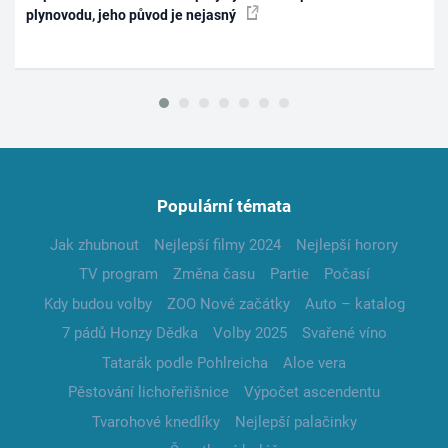
plynovodu, jeho původ je nejasný
Populární témata
Jak zhubnout
Nejlepší filmy 2024
Nejlepší horory
TV program
Změna času
Partie
Počasí
Kdy budou volby
ZOO Nové začátky
Auto – katalog
7 pádů Honzy Dědka
Volby 2025
Svařené víno
Tatarák podle Pohlreicha
Aloe vera
Pěstování lichořeřišnice
Výpočet ascendentu
Tvarohové knedlíky
Nejlepší palačinky