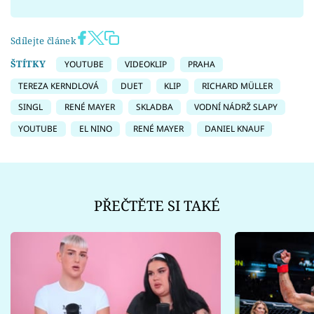
Sdílejte článek
ŠTÍTKY
YOUTUBE
VIDEOKLIP
PRAHA
TEREZA KERNDLOVÁ
DUET
KLIP
RICHARD MÜLLER
SINGL
RENÉ MAYER
SKLADBA
VODNÍ NÁDRŽ SLAPY
YOUTUBE
EL NINO
RENÉ MAYER
DANIEL KNAUF
PŘEČTĚTE SI TAKÉ