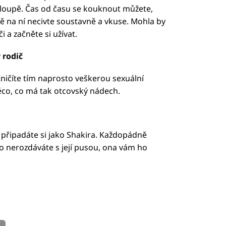
hloupě. Čas od času se kouknout můžete,
dně na ní necivte soustavně a vkuse. Mohla by
i a začněte si užívat.
 rodič
 Zničíte tím naprosto veškerou sexuální
co, co má tak otcovský nádech.
připadáte si jako Shakira. Každopádně
o nerozdáváte s její pusou, ona vám ho