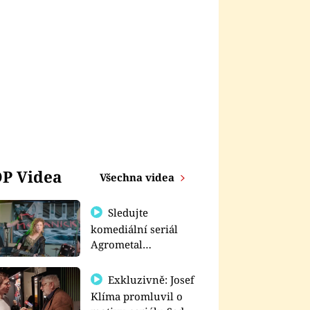
P Videa
Všechna videa
Sledujte
komediální seriál
Agrometal
exkluzivně na
prima+
Exkluzivně: Josef
Klíma promluvil o