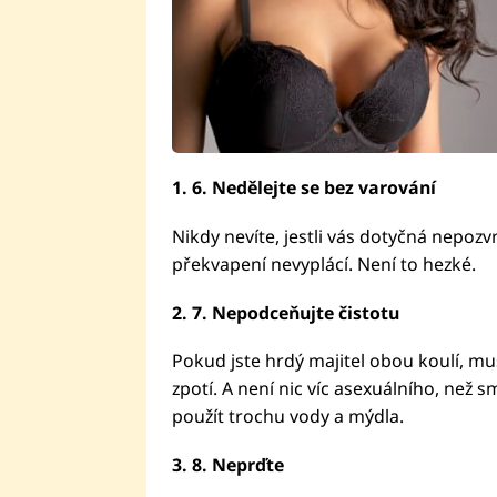
1.
6.
Nedělejte se bez varování
Nikdy nevíte, jestli vás dotyčná nepoz
překvapení nevyplácí. Není to hezké.
2.
7.
Nepodceňujte čistotu
Pokud jste hrdý majitel obou koulí, musí
zpotí. A není nic víc asexuálního, než s
použít trochu vody a mýdla.
3.
8.
Neprďte