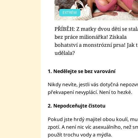
EXTRÉM
PŘÍBĚH: Z matky dvou dětí se stal
bez práce milionářka! Získala
bohatství a monstrózní prsa! Jak 
udělala?
1.
Nedělejte se bez varování
Nikdy nevíte, jestli vás dotyčná nepoz
překvapení nevyplácí. Není to hezké.
2.
Nepodceňujte čistotu
Pokud jste hrdý majitel obou koulí, musí
zpotí. A není nic víc asexuálního, než s
použít trochu vody a mýdla.