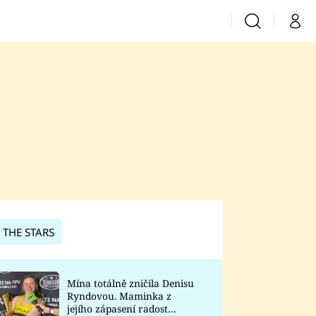
Vyhledávání
Můj 
Prima+
CNN Prima News
Prima Fresh
Prima Living
Prima Zoom
 THE STARS
Prima Lajk
Mína totálně zničila Denisu
Ryndovou. Maminka z
Sledujte nás
jejího zápasení radost