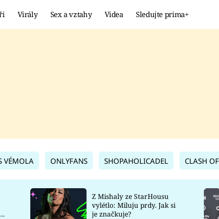
ři
Virály
Sex a vztahy
Videa
Sledujte prima+
Showbyznys
Extrém
VIRÁLY
KURIOZITY
VIDEA
KVÍZY
S VÉMOLA
ONLYFANS
SHOPAHOLICADEL
CLASH OF
Z Mishaly ze StarHousu
vylétlo: Miluju prdy. Jak si
co
je značkuje?