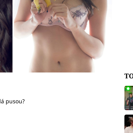
TO
lá pusou?