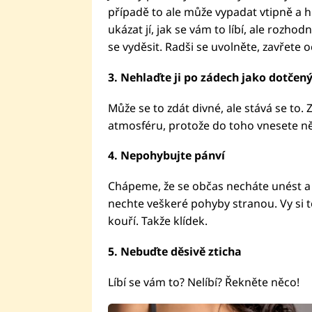
případě to ale může vypadat vtipně a 
ukázat jí, jak se vám to líbí, ale rozho
se vyděsit. Radši se uvolněte, zavřete oč
3.
Nehlaďte ji po zádech jako dotčený
Může se to zdát divné, ale stává se to.
atmosféru, protože do toho vnesete ně
4.
Nepohybujte pánví
Chápeme, že se občas necháte unést a 
nechte veškeré pohyby stranou. Vy si t
kouří. Takže klídek.
5.
Nebuďte děsivě zticha
Líbí se vám to? Nelíbí? Řekněte něco!