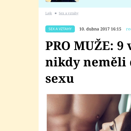
se v Plzni stalo
Lajk
■
Sex a vztahy
10. dubna 2017 16:15
re
SEX A VZTAHY
PRO MUŽE: 9 v
nikdy neměli 
sexu