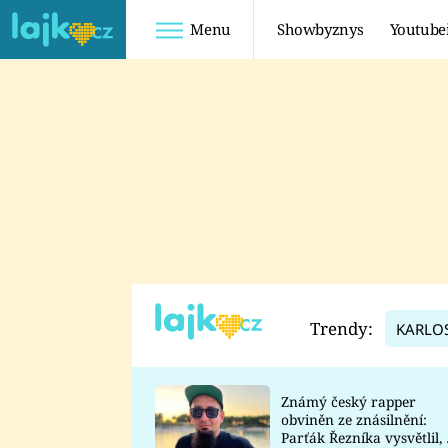
Menu
Showbyznys
Youtube
Youtuberky
Youtubeři
SHOPAHOLICADEL
FATTYPILLOW
ANNA ŠULC
FREESCOOT
SUGAR DENNY
ADAM KAJUMI
LADUŠKA
TADEÁŠ KUBĚNKA
DOMINIKA
DATEL
Trendy:
KARLO
MYSLIVCOVÁ
Známý český rapper
obviněn ze znásilnění:
Parťák Řezníka vysvětlil, 