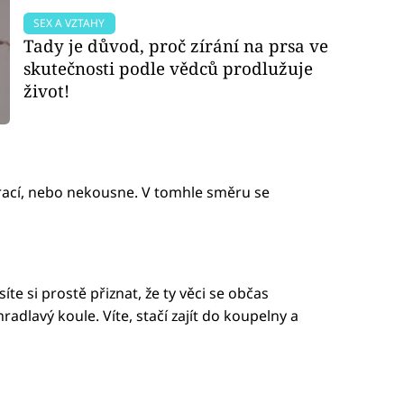
SEX A VZTAHY
Tady je důvod, proč zírání na prsa ve
skutečnosti podle vědců prodlužuje
život!
vrací, nebo nekousne. V tomhle směru se
te si prostě přiznat, že ty věci se občas
mradlavý koule. Víte, stačí zajít do koupelny a