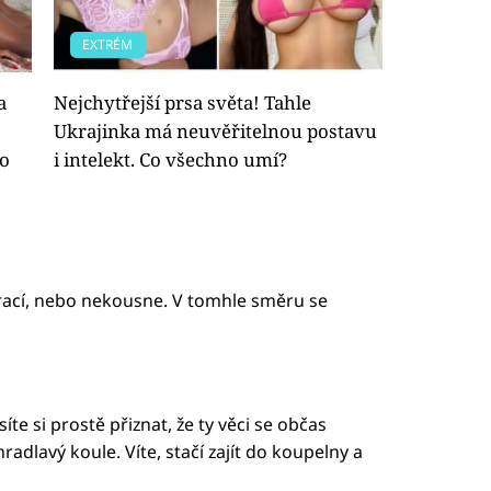
EXTRÉM
a
Nejchytřejší prsa světa! Tahle
Ukrajinka má neuvěřitelnou postavu
to
i intelekt. Co všechno umí?
vrací, nebo nekousne. V tomhle směru se
te si prostě přiznat, že ty věci se občas
mradlavý koule. Víte, stačí zajít do koupelny a