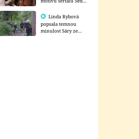
motivu seriálu Sedm
schodů k moci
Linda Rybová
popsala temnou
minulost Sáry ze
seriálu Zákony vlka