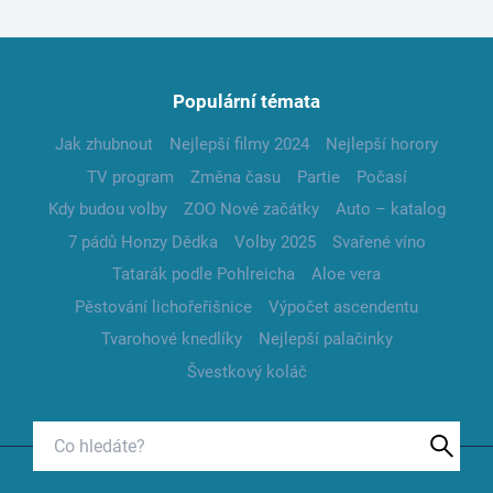
Populární témata
Jak zhubnout
Nejlepší filmy 2024
Nejlepší horory
TV program
Změna času
Partie
Počasí
Kdy budou volby
ZOO Nové začátky
Auto – katalog
7 pádů Honzy Dědka
Volby 2025
Svařené víno
Tatarák podle Pohlreicha
Aloe vera
Pěstování lichořeřišnice
Výpočet ascendentu
Tvarohové knedlíky
Nejlepší palačinky
Švestkový koláč