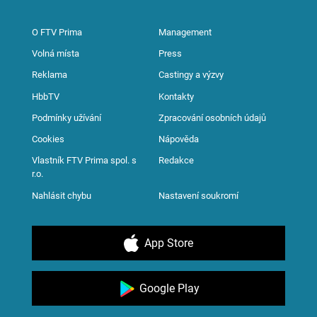
O FTV Prima
Management
Volná místa
Press
Reklama
Castingy a výzvy
HbbTV
Kontakty
Podmínky užívání
Zpracování osobních údajů
Cookies
Nápověda
Vlastník FTV Prima spol. s
Redakce
r.o.
Nahlásit chybu
Nastavení soukromí
App Store
Google Play