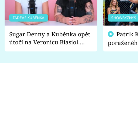
TADEÁŠ KUBĚNKA
SHOWBYZNYS
Sugar Denny a Kuběnka opět
Patrik Kincl se zastal
útočí na Veronicu Biasiol.
poraženéh
Proč je podle nich falešná a
fanoušci n
lže o své nevěře?