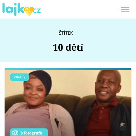
Trendy:
KARLOS VÉMOLA
ONLYFANS
ŠTÍTEK
SHOPAHOLICADEL
CLASH OF THE STARS
10 dětí
Témata
VIRÁLY
Showbyznys
Youtubeři
Virály
8 fotografií