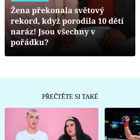
Sex a vztahy
Žena překonala světový
Videa
rekord, když porodila 10 dětí
naráz! Jsou všechny v
Sledujte prima+
pořádku?
Přihlášení
Sledujte nás
PŘEČTĚTE SI TAKÉ