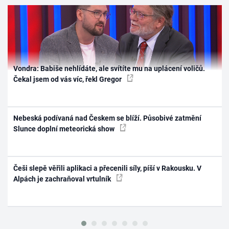
Vondra: Babiše nehlídáte, ale svítíte mu na uplácení voličů.
Čekal jsem od vás víc, řekl Gregor
Nebeská podívaná nad Českem se blíží. Působivé zatmění
Slunce doplní meteorická show
Češi slepě věřili aplikaci a přecenili síly, píší v Rakousku. V
Alpách je zachraňoval vrtulník