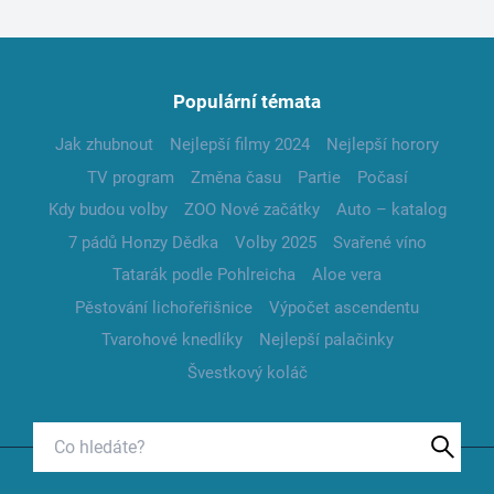
Populární témata
Jak zhubnout
Nejlepší filmy 2024
Nejlepší horory
TV program
Změna času
Partie
Počasí
Kdy budou volby
ZOO Nové začátky
Auto – katalog
7 pádů Honzy Dědka
Volby 2025
Svařené víno
Tatarák podle Pohlreicha
Aloe vera
Pěstování lichořeřišnice
Výpočet ascendentu
Tvarohové knedlíky
Nejlepší palačinky
Švestkový koláč