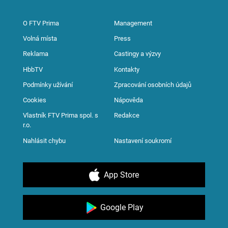
O FTV Prima
Management
Volná místa
Press
Reklama
Castingy a výzvy
HbbTV
Kontakty
Podmínky užívání
Zpracování osobních údajů
Cookies
Nápověda
Vlastník FTV Prima spol. s
Redakce
r.o.
Nahlásit chybu
Nastavení soukromí
App Store
Google Play