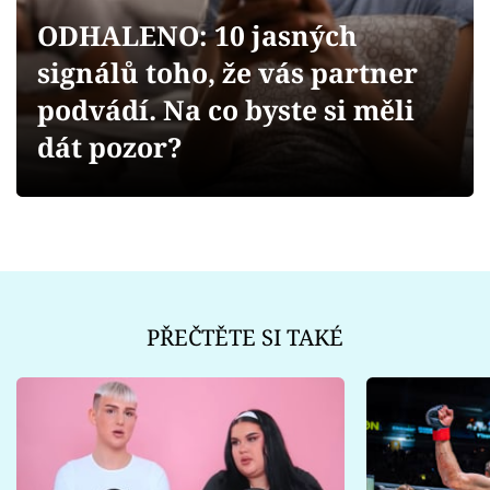
Sex a vztahy
ODHALENO: 10 jasných
Videa
signálů toho, že vás partner
podvádí. Na co byste si měli
Sledujte prima+
dát pozor?
Přihlášení
Sledujte nás
PŘEČTĚTE SI TAKÉ