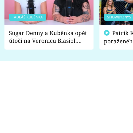
TADEÁŠ KUBĚNKA
SHOWBYZNYS
Sugar Denny a Kuběnka opět
Patrik Kincl se zastal
útočí na Veronicu Biasiol.
poraženéh
Proč je podle nich falešná a
fanoušci n
lže o své nevěře?