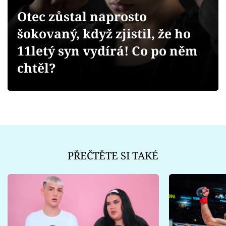
Sex a vztahy
Otec zůstal naprosto
Videa
šokovaný, když zjistil, že ho
11letý syn vydírá! Co po něm
Sledujte prima+
chtěl?
Přihlášení
Sledujte nás
PŘEČTĚTE SI TAKÉ