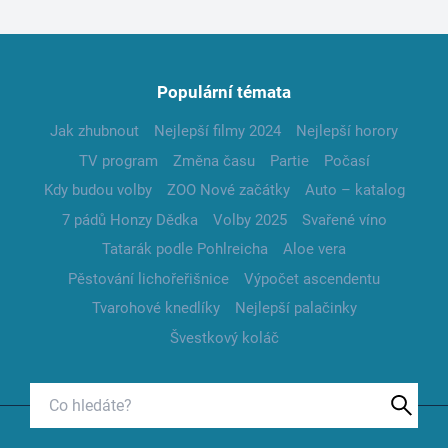
Populární témata
Jak zhubnout
Nejlepší filmy 2024
Nejlepší horory
TV program
Změna času
Partie
Počasí
Kdy budou volby
ZOO Nové začátky
Auto – katalog
7 pádů Honzy Dědka
Volby 2025
Svařené víno
Tatarák podle Pohlreicha
Aloe vera
Pěstování lichořeřišnice
Výpočet ascendentu
Tvarohové knedlíky
Nejlepší palačinky
Švestkový koláč