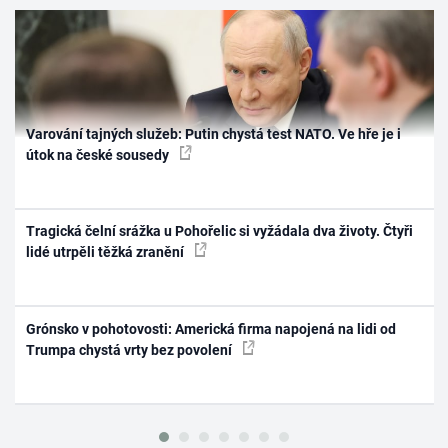
Varování tajných služeb: Putin chystá test NATO. Ve hře je i
útok na české sousedy
Tragická čelní srážka u Pohořelic si vyžádala dva životy. Čtyři
lidé utrpěli těžká zranění
Grónsko v pohotovosti: Americká firma napojená na lidi od
Trumpa chystá vrty bez povolení