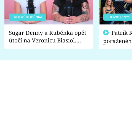
TADEÁŠ KUBĚNKA
SHOWBYZNYS
Sugar Denny a Kuběnka opět
Patrik Kincl se zastal
útočí na Veronicu Biasiol.
poraženéh
Proč je podle nich falešná a
fanoušci n
lže o své nevěře?