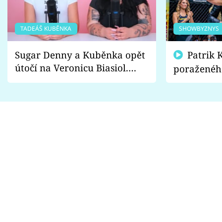
TADEÁŠ KUBĚNKA
SHOWBYZNYS
Sugar Denny a Kuběnka opět
Patrik Kincl se zastal
útočí na Veronicu Biasiol.
poraženéh
Proč je podle nich falešná a
fanoušci n
lže o své nevěře?