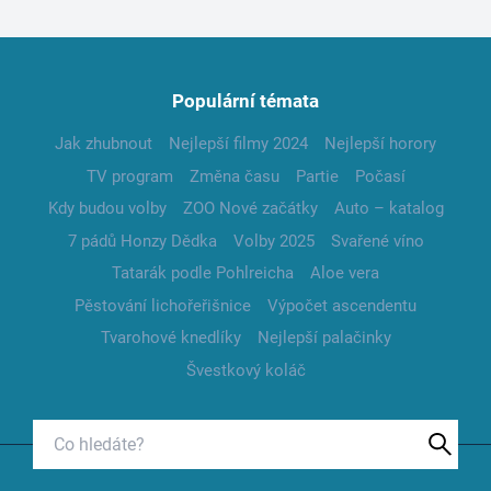
Populární témata
Jak zhubnout
Nejlepší filmy 2024
Nejlepší horory
TV program
Změna času
Partie
Počasí
Kdy budou volby
ZOO Nové začátky
Auto – katalog
7 pádů Honzy Dědka
Volby 2025
Svařené víno
Tatarák podle Pohlreicha
Aloe vera
Pěstování lichořeřišnice
Výpočet ascendentu
Tvarohové knedlíky
Nejlepší palačinky
Švestkový koláč