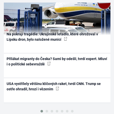
Na pokraji tragédie: Ukrajinské letadlo, které ohrožoval v
Lipsku dron, bylo naložené municí
Přilákat migranty do Česka? Sami by odešli, tvrdí expert. Mluví
i o politické sebevraždě
USA vystřílely většinu klíčových raket, tvrdí CNN. Trump se
ostře ohradil, hrozí i vězením