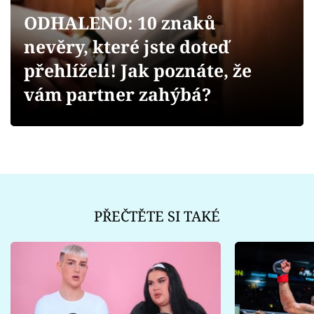
Sex a vztahy
ODHALENO: 10 znaků
Videa
nevěry, které jste doteď
přehlíželi! Jak poznáte, že
Sledujte prima+
vám partner zahýbá?
Přihlášení
Sledujte nás
PŘEČTĚTE SI TAKÉ