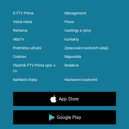
O FTV Prima
Management
Volná místa
Press
Reklama
Castingy a výzvy
HbbTV
Kontakty
Podmínky užívání
Zpracování osobních údajů
Cookies
Nápověda
Vlastník FTV Prima spol. s
Redakce
r.o.
Nahlásit chybu
Nastavení soukromí
App Store
Google Play