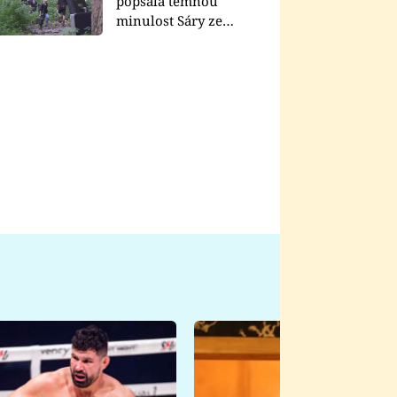
popsala temnou
minulost Sáry ze
seriálu Zákony vlka