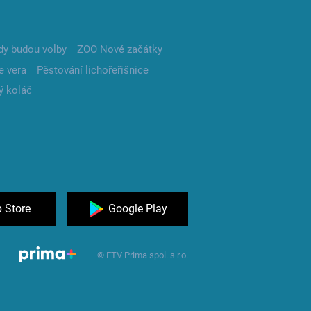
dy budou volby
ZOO Nové začátky
e vera
Pěstování lichořeřišnice
ý koláč
 Store
Google Play
© FTV Prima spol. s r.o.