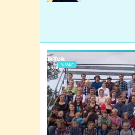
se v Plzni stalo
VIRÁLY