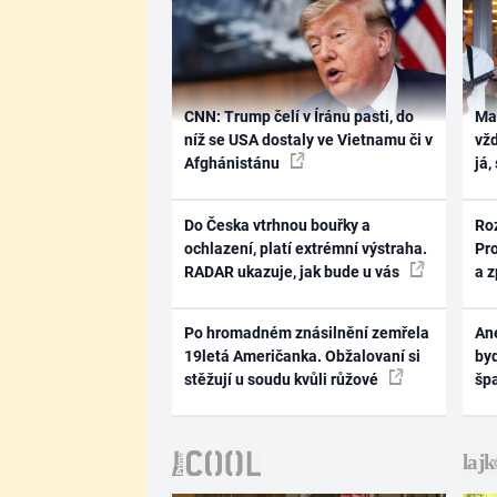
CNN: Trump čelí v Íránu pasti, do
Ma
níž se USA dostaly ve Vietnamu či v
vž
Afghánistánu
já,
Do Česka vtrhnou bouřky a
Ro
ochlazení, platí extrémní výstraha.
Pr
RADAR ukazuje, jak bude u vás
a 
Po hromadném znásilnění zemřela
Ane
19letá Američanka. Obžalovaní si
byd
stěžují u soudu kvůli růžové
šp