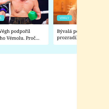
S
VIRÁLY
Bývalá pornoherečka
prozradila, co ji šokova
ho Vémolu. Proč
natáčení Euforie. Vážně
ji zápasit s ním než
bylo drsnější než hanba
 Kinclem?
filmy?