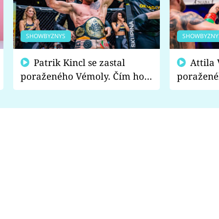
SHOWBYZNYS
SHOWBYZNY
Patrik Kincl se zastal
Attila Végh podpořil
poraženého Vémoly. Čím ho
poražené
fanoušci naštvali?
chce radě
s vítězem