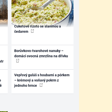
Cuketové rizoto se slaninou a
čedarem
Borůvkovo-tvarohové nanuky –
domácí ovocná zmrzlina na dřívku
atr
Vepřový guláš s houbami a pórkem
o
– krémový a voňavý pokrm z
ně
jednoho hrnce