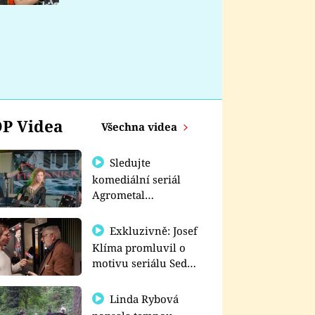
nemá
P Videa
Všechna videa
Sledujte
komediální seriál
Agrometal
exkluzivně na
prima+
Exkluzivně: Josef
Klíma promluvil o
motivu seriálu Sedm
schodů k moci
Linda Rybová