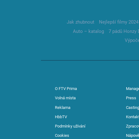
Jak zhubnout
Nejlepší filmy 2024
Auto – katalog
7 pádů Honzy 
Výpoče
O FTV Prima
Manag
Volná místa
Press
Reklama
Casting
HbbTV
Kontak
Podmínky užívání
Zpraco
Cookies
Nápov