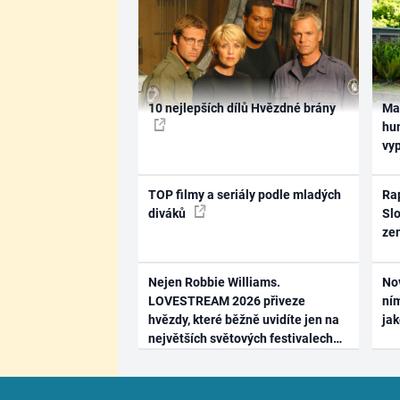
10 nejlepších dílů Hvězdné brány
Ma
hum
vy
TOP filmy a seriály podle mladých
Rap
diváků
Slo
ze
Nejen Robbie Williams.
No
LOVESTREAM 2026 přiveze
ním
hvězdy, které běžně uvidíte jen na
ja
největších světových festivalech