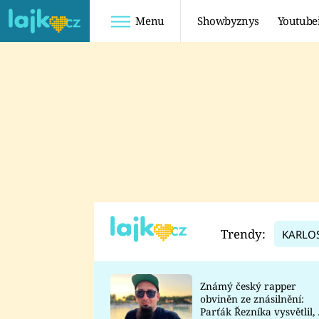
Menu
Showbyznys
Youtube
Youtuberky
Youtubeři
SHOPAHOLICADEL
FATTYPILLOW
ANNA ŠULC
FREESCOOT
SUGAR DENNY
ADAM KAJUMI
LADUŠKA
TADEÁŠ KUBĚNKA
DOMINIKA
DATEL
Trendy:
KARLO
MYSLIVCOVÁ
Známý český rapper
obviněn ze znásilnění:
Parťák Řezníka vysvětlil, 