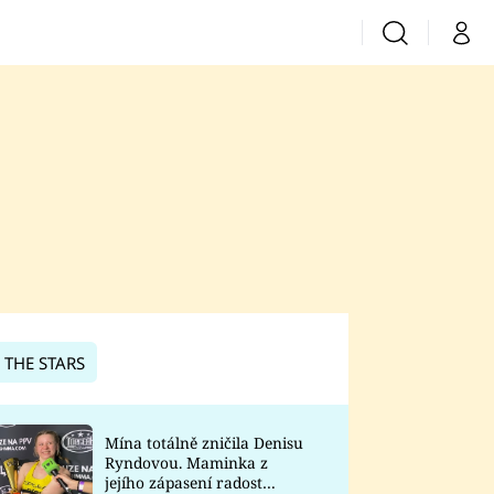
Vyhledávání
Můj 
Prima+
CNN Prima News
Prima Fresh
Prima Living
Prima Zoom
 THE STARS
Prima Lajk
Mína totálně zničila Denisu
Ryndovou. Maminka z
Sledujte nás
jejího zápasení radost