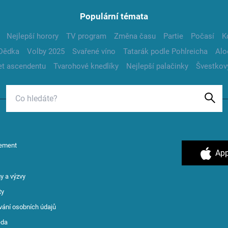
Populární témata
Nejlepší horory
TV program
Změna času
Partie
Počasí
K
Dědka
Volby 2025
Svařené víno
Tatarák podle Pohlreicha
Alo
t ascendentu
Tvarohové knedlíky
Nejlepší palačinky
Švestkov
ement
App
y a výzvy
ty
vání osobních údajů
ěda