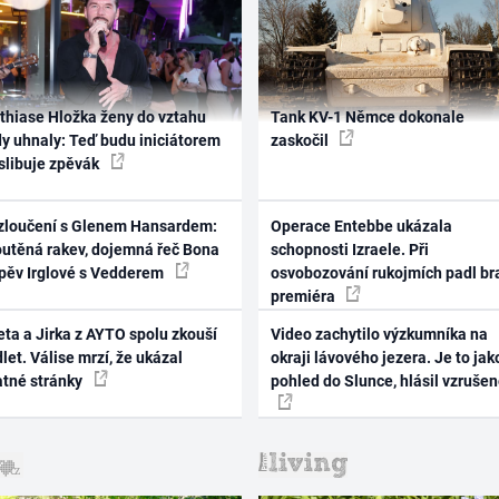
thiase Hložka ženy do vztahu
Tank KV-1 Němce dokonale
dy uhnaly: Teď budu iniciátorem
zaskočil
 slibuje zpěvák
zloučení s Glenem Hansardem:
Operace Entebbe ukázala
outěná rakev, dojemná řeč Bona
schopnosti Izraele. Při
zpěv Irglové s Vedderem
osvobozování rukojmích padl br
premiéra
ta a Jirka z AYTO spolu zkouší
Video zachytilo výzkumníka na
let. Válise mrzí, že ukázal
okraji lávového jezera. Je to jak
atné stránky
pohled do Slunce, hlásil vzruše