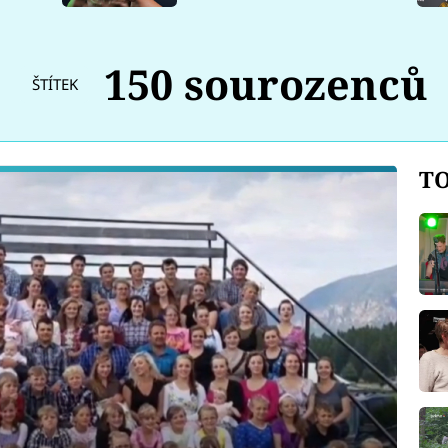
150 sourozenců
ŠTÍTEK
TO