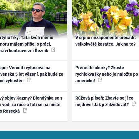
rtyho frky: Táta kvůli mému
V srpnu nezapomeňte přesadit
oru málem přišel o práci,
velkokvěté kosatce. Jak na to?
práví kontroverzní Řezník
per Vercetti vyfasoval na
Přerostlé okurky? Zkuste
vensku 5 let vězení, pak bude ze
rychlokvašky nebo je naložte po
mě vyhoštěn
americku!
vý objev Kazmy? Blondýnka se s
Růžová plíseň: Zbavte se jí co
 vodí za ruce a fotí se na místě
nejdříve! Jak ji zlikvidovat?
ko Rosecká