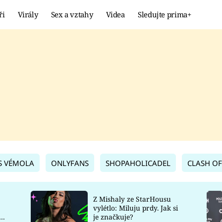
ři
Virály
Sex a vztahy
Videa
Sledujte prima+
Showbyznys
Extrém
VIRÁLY
KURIOZITY
VIDEA
KVÍZY
S VÉMOLA
ONLYFANS
SHOPAHOLICADEL
CLASH OF
Z Mishaly ze StarHousu
vylétlo: Miluju prdy. Jak si
co
je značkuje?