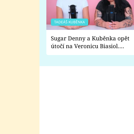
TADEÁŠ KUBĚNKA
Sugar Denny a Kuběnka opět
útočí na Veronicu Biasiol.
Proč je podle nich falešná a
lže o své nevěře?